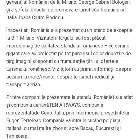
general al României de la Milano, George Gabriel Bologan,
și a șefului biroului de promovare turisticăa României în
Italia, Ioana Ciutre Podosu.
Înacest an, România s-a prezentat cu un stand de excepție
la BIT Milano. Vizitatorii târgului au fost plăcut
impresionați de calitatea standului românesc – cu ecrane
gigant care au proiectat pe tot parcursul celor douăzile de
târg imagini și spoturi cu frumusețile țării și ofertele
turismului românesc. Vizitatorii au primit informații despre
sejururi la mare/munte, despre turismul medical și
transport aerian.
Printre companiile prezentate la standul României s-a aflat
și compania aerianăTEN AIRWAYS, companie
reprezentatăde Cciro Italia, prin intermediul președintelui
Eugen Terteleac. Compania va intra în curând pe piața
italiană, cu mai multe zboruri spre Bacău, București și
Timișoara.