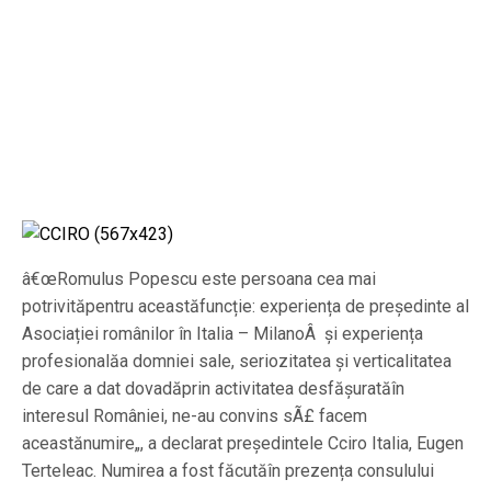
â€œRomulus Popescu este persoana cea mai
potrivităpentru aceastăfuncție: experiența de președinte al
Asociației românilor în Italia – MilanoÂ și experiența
profesionalăa domniei sale, seriozitatea și verticalitatea
de care a dat dovadăprin activitatea desfășuratăîn
interesul României, ne-au convins sÃ£ facem
aceastănumire„, a declarat președintele Cciro Italia, Eugen
Terteleac. Numirea a fost făcutăîn prezența consulului