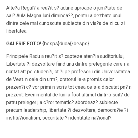
Alte?a Regal? a reu?it s? adune aproape o jum?tate de
sal? Aula Magna luni diminea??, pentru a dezbate unul
dintre cele mai cunoscute subiecte din via?a de zi cu zi
libertatea.
GALERIE FOTO!
{besps}duda{/besps}
Principele Radu a reu?it s? capteze aten?ia auditoriului,
Libertate ?i dezvoltare fiind una dintre prelegerile care i-a
ncntat att pe studen?i, ct ?i pe profesorii din Universitatea
de Vest. n cele din urm?, oratorul le-a promis celor
prezen?i c? vor primi n scris tot ceea ce s-a discutat pn? n
prezent. Evenimentul de luni a fost ultimul dintr-o suit? de
patru prelegeri, a c?ror tematic? abordeaz? subiecte
precum leadership, libertate ?i dezvoltare, democra?ie ?i
institu?ionalism, securitate ?i identitate na?ional?.