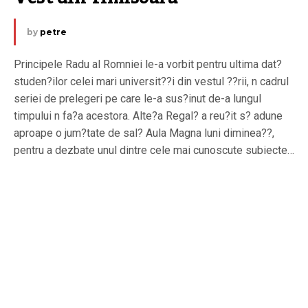
by
petre
Principele Radu al Romniei le-a vorbit pentru ultima dat?
studen?ilor celei mari universit??i din vestul ??rii, n cadrul
seriei de prelegeri pe care le-a sus?inut de-a lungul
timpului n fa?a acestora. Alte?a Regal? a reu?it s? adune
aproape o jum?tate de sal? Aula Magna luni diminea??,
pentru a dezbate unul dintre cele mai cunoscute subiecte…