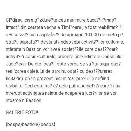
Cl?direa, care g?zduie?te cea mai mare bucat? r?mas?
intact? din cetatea veche a Timi?oarei, a fost reabilitat? ?i
revitalizat? cu o suprafa?? de aproape 10.000 de metri p?
stra?i, suprafa?? destinat? ndeosebi activit??ilor culturale.
ntietate n Bastion vor avea societ??ile care desf??oar?
activit??i socio-culturale, promite pre?edintele Consiliului
Jude?ean. De cte loca?ii este vorba se va ?tii sigur dup?
realizarea caietului de sarcini, odat? cu desf??urarea
licita?iei, pn? n prezent, nici m?car pre?urile nefiind
stabilite. Cert este ns? c? cele patru societ??i care ?i-au
ntrerupt activitatea nainte de nceperea lucr?rilor se vor
ntoarce n Bastion.
GALERIE FOTO!
{besps}bastion{/besps}