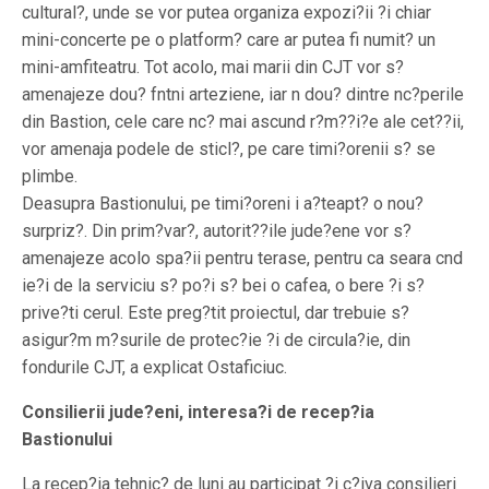
cultural?, unde se vor putea organiza expozi?ii ?i chiar
mini-concerte pe o platform? care ar putea fi numit? un
mini-amfiteatru. Tot acolo, mai marii din CJT vor s?
amenajeze dou? fntni arteziene, iar n dou? dintre nc?perile
din Bastion, cele care nc? mai ascund r?m??i?e ale cet??ii,
vor amenaja podele de sticl?, pe care timi?orenii s? se
plimbe.
Deasupra Bastionului, pe timi?oreni i a?teapt? o nou?
surpriz?. Din prim?var?, autorit??ile jude?ene vor s?
amenajeze acolo spa?ii pentru terase, pentru ca seara cnd
ie?i de la serviciu s? po?i s? bei o cafea, o bere ?i s?
prive?ti cerul. Este preg?tit proiectul, dar trebuie s?
asigur?m m?surile de protec?ie ?i de circula?ie, din
fondurile CJT, a explicat Ostaficiuc.
Consilierii jude?eni, interesa?i de recep?ia
Bastionului
La recep?ia tehnic? de luni au participat ?i c?iva consilieri