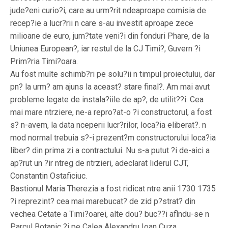
jude?eni curio?i, care au urm?rit ndeaproape comisia de
recep?ie a lucr?rii n care s-au investit aproape zece
milioane de euro, jum?tate veni?i din fonduri Phare, de la
Uniunea European?, iar restul de la CJ Timi?, Guvern ?i
Prim?ria Timi?oara.
Au fost multe schimb?ri pe solu?ii n timpul proiectului, dar
pn? la urm? am ajuns la aceast? stare final?. Am mai avut
probleme legate de instala?iile de ap?, de utilit??i. Cea
mai mare ntrziere, ne-a repro?at-o ?i constructorul, a fost
s? n-avem, la data nceperii lucr?rilor, loca?ia eliberat?. n
mod normal trebuia s?-i prezent?m constructorului loca?ia
liber? din prima zi a contractului. Nu s-a putut ?i de-aici a
ap?rut un ?ir ntreg de ntrzieri, adeclarat liderul CJT,
Constantin Ostaficiuc.
Bastionul Maria Therezia a fost ridicat ntre anii 1730 1735
?i reprezint? cea mai marebucat? de zid p?strat? din
vechea Cetate a Timi?oarei, alte dou? buc??i aflndu-se n
Parcul Botanic ?i pe Calea Alexandru Ioan Cuza.