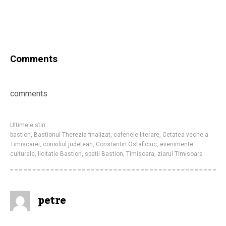
Comments
comments
Ultimele stiri
bastion
,
Bastionul Therezia finalizat
,
cafenele literare
,
Cetatea veche a
Timisoarei
,
consiliul judetean
,
Constantin Ostaficiuc
,
evenimente
culturale
,
licitatie Bastion
,
spatii Bastion
,
Timisoara
,
ziarul Timisoara
petre