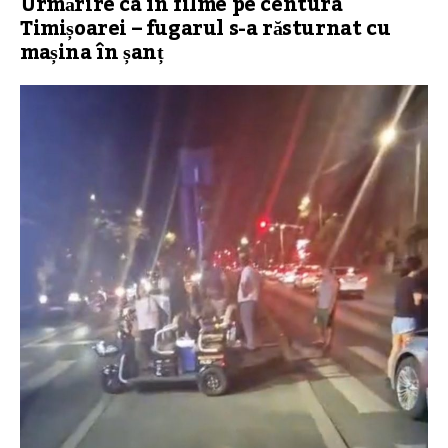
Urmărire ca în filme pe centura
Timișoarei – fugarul s-a răsturnat cu
mașina în șanț