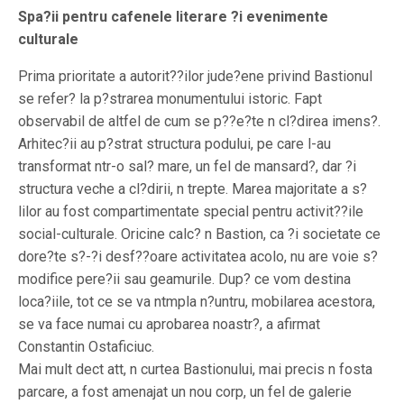
Spa?ii pentru cafenele literare ?i evenimente
culturale
Prima prioritate a autorit??ilor jude?ene privind Bastionul
se refer? la p?strarea monumentului istoric. Fapt
observabil de altfel de cum se p??e?te n cl?direa imens?.
Arhitec?ii au p?strat structura podului, pe care l-au
transformat ntr-o sal? mare, un fel de mansard?, dar ?i
structura veche a cl?dirii, n trepte. Marea majoritate a s?
lilor au fost compartimentate special pentru activit??ile
social-culturale. Oricine calc? n Bastion, ca ?i societate ce
dore?te s?-?i desf??oare activitatea acolo, nu are voie s?
modifice pere?ii sau geamurile. Dup? ce vom destina
loca?iile, tot ce se va ntmpla n?untru, mobilarea acestora,
se va face numai cu aprobarea noastr?, a afirmat
Constantin Ostaficiuc.
Mai mult dect att, n curtea Bastionului, mai precis n fosta
parcare, a fost amenajat un nou corp, un fel de galerie