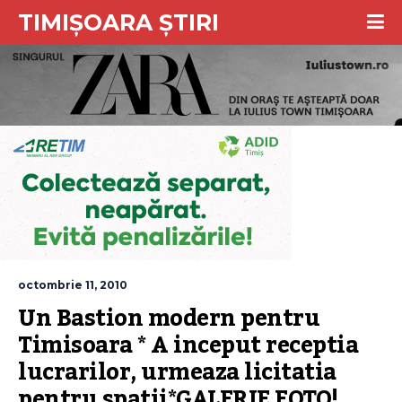
TIMIȘOARA ȘTIRI
octombrie 11, 2010
Un Bastion modern pentru 
Timisoara * A inceput receptia 
lucrarilor, urmeaza licitatia 
pentru spatii*GALERIE FOTO!