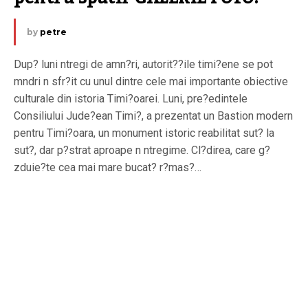
by
petre
Dup? luni ntregi de amn?ri, autorit??ile timi?ene se pot
mndri n sfr?it cu unul dintre cele mai importante obiective
culturale din istoria Timi?oarei. Luni, pre?edintele
Consiliului Jude?ean Timi?, a prezentat un Bastion modern
pentru Timi?oara, un monument istoric reabilitat sut? la
sut?, dar p?strat aproape n ntregime. Cl?direa, care g?
zduie?te cea mai mare bucat? r?mas?…