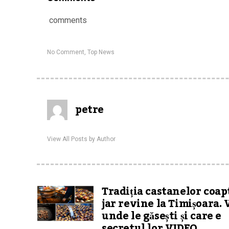
comments
No Comment
,
Top News
petre
View All Posts by Author
Tradiția castanelor coap
jar revine la Timișoara. 
unde le găsești și care e
secretul lor VIDEO