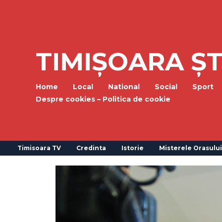
TIMIȘOARA ȘT
Home
Local
National
Social
Sport
Despre cookies – Politica de cookie
Timisoara TV
Credinta
Istorie
Misterele Orasului