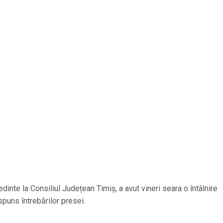
nte la Consiliul Județean Timiș, a avut vineri seara o întâlnire
spuns întrebărilor presei.