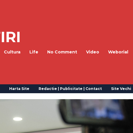
IRI
Cultura
Life
No Comment
Video
Weborial
Harta Site
Redactie | Publicitate | Contact
Site Vechi