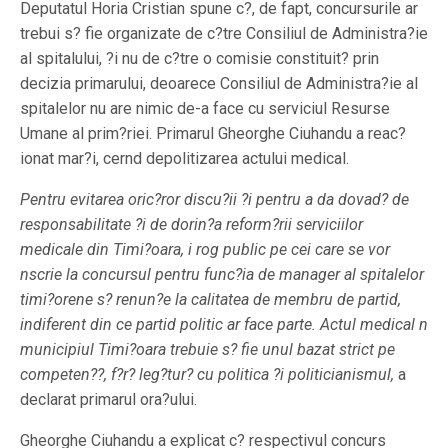
Deputatul Horia Cristian spune c?, de fapt, concursurile ar
trebui s? fie organizate de c?tre Consiliul de Administra?ie
al spitalului, ?i nu de c?tre o comisie constituit? prin
decizia primarului, deoarece Consiliul de Administra?ie al
spitalelor nu are nimic de-a face cu serviciul Resurse
Umane al prim?riei. Primarul Gheorghe Ciuhandu a reac?
ionat mar?i, cernd depolitizarea actului medical.
Pentru evitarea oric?ror discu?ii ?i pentru a da dovad? de
responsabilitate ?i de dorin?a reform?rii serviciilor
medicale din Timi?oara, i rog public pe cei care se vor
nscrie la concursul pentru func?ia de manager al spitalelor
timi?orene s? renun?e la calitatea de membru de partid,
indiferent din ce partid politic ar face parte. Actul medical n
municipiul Timi?oara trebuie s? fie unul bazat strict pe
competen??, f?r? leg?tur? cu politica ?i politicianismul,
a
declarat primarul ora?ului.
Gheorghe Ciuhandu a explicat c? respectivul concurs