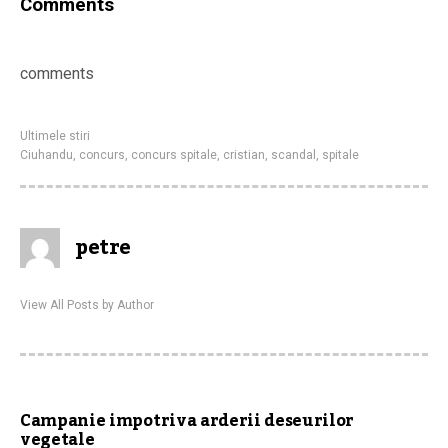
Comments
comments
Ultimele stiri
Ciuhandu
,
concurs
,
concurs spitale
,
cristian
,
scandal
,
spitale
petre
View All Posts by Author
Campanie impotriva arderii deseurilor
vegetale