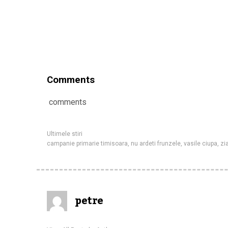
Comments
comments
Ultimele stiri
campanie primarie timisoara
,
nu ardeti frunzele
,
vasile ciupa
,
zi
petre