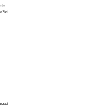
ele
a?iei
 acest