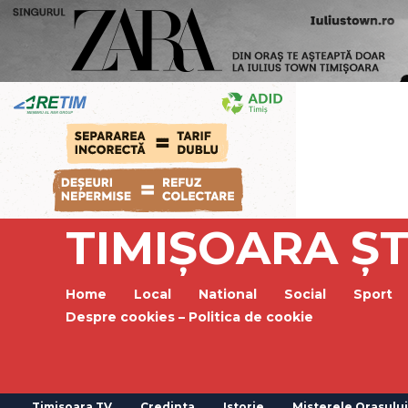
TIMIȘOARA ȘT
Home
Local
National
Social
Sport
Despre cookies – Politica de cookie
Timisoara TV
Credinta
Istorie
Misterele Orasului