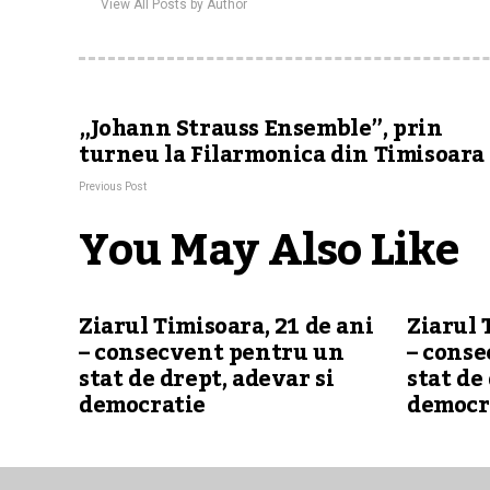
View All Posts by Author
„Johann Strauss Ensemble”, prin
turneu la Filarmonica din Timisoara
Previous Post
You May Also Like
Ziarul Timisoara, 21 de ani
Ziarul 
– consecvent pentru un
– cons
stat de drept, adevar si
stat de
democratie
democr