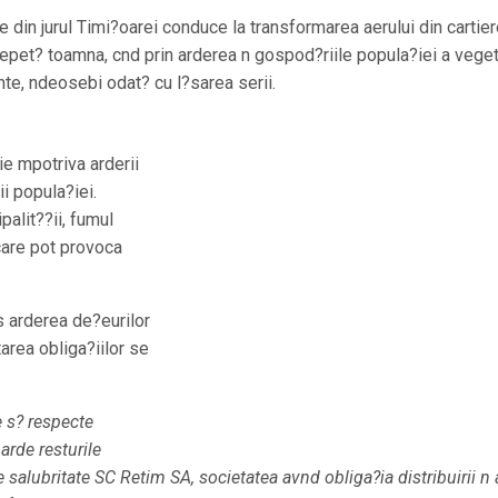
e din jurul Timi?oarei conduce la transformarea aerului din cartier
repet? toamna, cnd prin arderea n gospod?riile popula?iei a veget
nte, ndeosebi odat? cu l?sarea serii.
e mpotriva arderii
i popula?iei.
palit??ii, fumul
care pot provoca
is arderea de?eurilor
area obliga?iilor se
e s? respecte
arde resturile
 salubritate SC Retim SA, societatea avnd obliga?ia distribuirii n