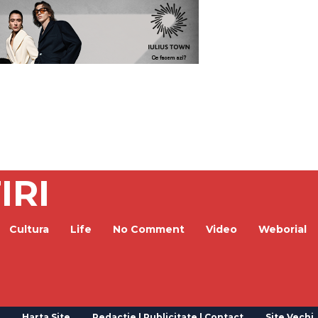
IRI
Cultura
Life
No Comment
Video
Weborial
Harta Site
Redactie | Publicitate | Contact
Site Vechi