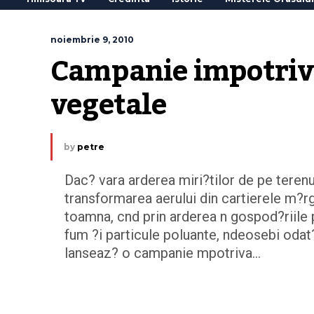
noiembrie 9, 2010
Campanie impotriva 
vegetale
by
petre
Dac? vara arderea miri?tilor de pe terenu
transformarea aerului din cartierele m?r
toamna, cnd prin arderea n gospod?riile 
fum ?i particule poluante, ndeosebi odat?
lanseaz? o campanie mpotriva…