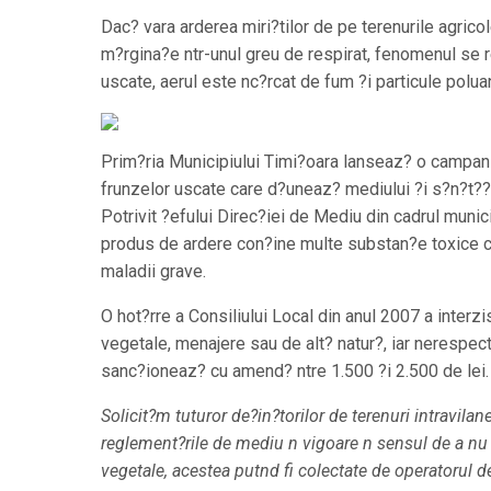
Dac? vara arderea miri?tilor de pe terenurile agricol
m?rgina?e ntr-unul greu de respirat, fenomenul se 
uscate, aerul este nc?rcat de fum ?i particule polua
Prim?ria Municipiului Timi?oara lanseaz? o campani
frunzelor uscate care d?uneaz? mediului ?i s?n?t??i
Potrivit ?efului Direc?iei de Mediu din cadrul munici
produs de ardere con?ine multe substan?e toxice 
maladii grave.
O hot?rre a Consiliului Local din anul 2007 a interz
vegetale, menajere sau de alt? natur?, iar nerespect
sanc?ioneaz? cu amend? ntre 1.500 ?i 2.500 de lei.
Solicit?m tuturor de?in?torilor de terenuri intravilan
reglement?rile de mediu n vigoare n sensul de a nu 
vegetale, acestea putnd fi colectate de operatorul de