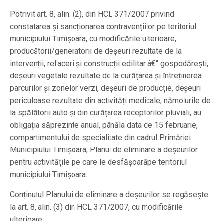
Potrivit art. 8, alin. (2), din HCL 371/2007 privind
constatarea și sancționarea contravențiilor pe teritoriul
municipiului Timișoara, cu modificările ulterioare,
producătorii/generatorii de deșeuri rezultate de la
intervenții, refaceri și construcții edilitar â€“ gospodărești,
deșeuri vegetale rezultate de la curățarea și întreținerea
parcurilor și zonelor verzi, deșeuri de producție, deșeuri
periculoase rezultate din activități medicale, nămolurile de
la spălătorii auto și din curățarea receptorilor pluviali, au
obligația săprezinte anual, pânăla data de 15 februarie,
compartimentului de specialitate din cadrul Primăriei
Municipiului Timișoara, Planul de eliminare a deșeurilor
pentru activitățile pe care le desfășoarăpe teritoriul
municipiului Timișoara.
Conținutul Planului de eliminare a deșeurilor se regăsește
la art. 8, alin. (3) din HCL 371/2007, cu modificările
ulterioare.