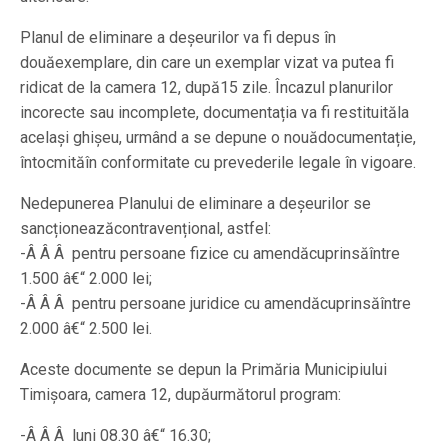
Planul de eliminare a deșeurilor va fi depus în
douăexemplare, din care un exemplar vizat va putea fi
ridicat de la camera 12, după15 zile. Încazul planurilor
incorecte sau incomplete, documentația va fi restituităla
același ghișeu, urmând a se depune o nouădocumentație,
întocmităîn conformitate cu prevederile legale în vigoare.
Nedepunerea Planului de eliminare a deșeurilor se
sancționeazăcontravențional, astfel:
-Â Â Â pentru persoane fizice cu amendăcuprinsăîntre
1.500 â€“ 2.000 lei;
-Â Â Â pentru persoane juridice cu amendăcuprinsăîntre
2.000 â€“ 2.500 lei.
Aceste documente se depun la Primăria Municipiului
Timișoara, camera 12, dupăurmătorul program:
-Â Â Â luni 08.30 â€“ 16.30;