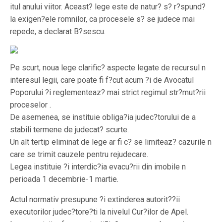
itul anului viitor. Aceast? lege este de natur? s? r?spund?
la exigen?ele romnilor, ca procesele s? se judece mai
repede, a declarat B?sescu.
Pe scurt, noua lege clarific? aspecte legate de recursul n
interesul legii, care poate fi f?cut acum ?i de Avocatul
Poporului ?i reglementeaz? mai strict regimul str?mut?rii
proceselor .
De asemenea, se instituie obliga?ia judec?torului de a
stabili termene de judecat? scurte.
Un alt tertip eliminat de lege ar fi c? se limiteaz? cazurile n
care se trimit cauzele pentru rejudecare.
Legea instituie ?i interdic?ia evacu?rii din imobile n
perioada 1 decembrie-1 martie.
Actul normativ presupune ?i extinderea autorit??ii
executorilor judec?tore?ti la nivelul Cur?ilor de Apel.