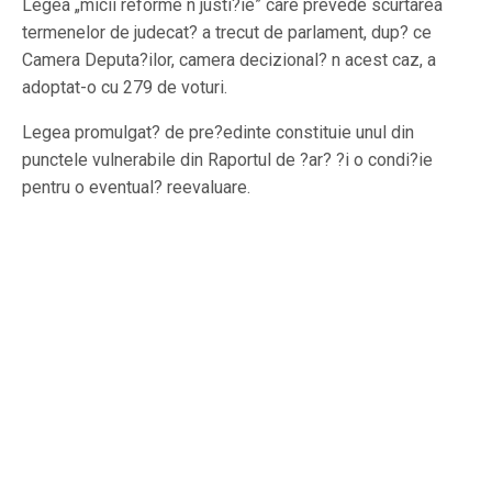
Legea „micii reforme n justi?ie” care prevede scurtarea
termenelor de judecat? a trecut de parlament, dup? ce
Camera Deputa?ilor, camera decizional? n acest caz, a
adoptat-o cu 279 de voturi.
Legea promulgat? de pre?edinte constituie unul din
punctele vulnerabile din Raportul de ?ar? ?i o condi?ie
pentru o eventual? reevaluare.