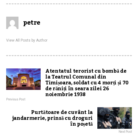
petre
View All Posts by Author
Atentatul terorist cu bombă de
la Teatrul Comunal din
Timișoara, soldat cu 4 morți și 70
de răniți în seara zilei 26
noiembrie 1938
Previous Post
Purtătoare de cuvânt la
jandarmerie, prinsă cu droguri
în poșetă
Next Post