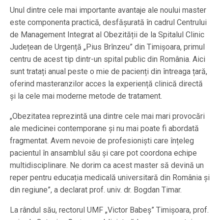
Unul dintre cele mai importante avantaje ale noului master
este componenta practică, desfășurată în cadrul Centrului
de Management Integrat al Obezității de la Spitalul Clinic
Județean de Urgență „Pius Brînzeu” din Timișoara, primul
centru de acest tip dintr-un spital public din România. Aici
sunt tratați anual peste o mie de pacienți din întreaga țară,
oferind masteranzilor acces la experiență clinică directă
și la cele mai moderne metode de tratament.
„Obezitatea reprezintă una dintre cele mai mari provocări
ale medicinei contemporane și nu mai poate fi abordată
fragmentat. Avem nevoie de profesioniști care înțeleg
pacientul în ansamblul său și care pot coordona echipe
multidisciplinare. Ne dorim ca acest master să devină un
reper pentru educația medicală universitară din România și
din regiune”, a declarat prof. univ. dr. Bogdan Timar.
La rândul său, rectorul UMF „Victor Babeș” Timișoara, prof.