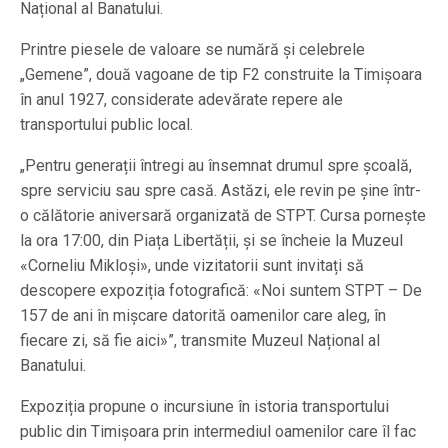
Național al Banatului.
Printre piesele de valoare se numără și celebrele
„Gemene”, două vagoane de tip F2 construite la Timișoara
în anul 1927, considerate adevărate repere ale
transportului public local.
„Pentru generații întregi au însemnat drumul spre școală,
spre serviciu sau spre casă. Astăzi, ele revin pe șine într-
o călătorie aniversară organizată de STPT. Cursa pornește
la ora 17:00, din Piața Libertății, și se încheie la Muzeul
«Corneliu Mikloși», unde vizitatorii sunt invitați să
descopere expoziția fotografică: «Noi suntem STPT – De
157 de ani în mișcare datorită oamenilor care aleg, în
fiecare zi, să fie aici»”, transmite Muzeul Național al
Banatului.
Expoziția propune o incursiune în istoria transportului
public din Timișoara prin intermediul oamenilor care îl fac