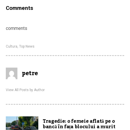
Comments
comments
Cultura
,
Top News
petre
View All Posts by Author
Tragedie: o femeie aflată pe o
bancă în fața blocului a murit