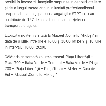
posibil în fiecare zi. Imaginile surprinse în depouri, ateliere
și de-a lungul traseelor pun în lumină profesionalismul,
responsabilitatea și pasiunea angajaților STPT, cei care
contribuie de 157 de ani la funcționarea rețelei de
transport a orașului.
Expoziția poate fi vizitată la Muzeul „Corneliu Mikloși” în
data de 8 iulie, între orele 16:00 și 20:00, iar pe 9 și 10 iulie
în intervalul 10:00–20:00.
Călătoria aniversară va urma traseul: Piața Libertății –
Piața 700 – Balta Verde – Torontal – Balta Verde – Piața
700 – Piața Libertății – Piața Traian – Meteo – Gara de
Est – Muzeul „Corneliu Mikloși”.