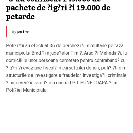
pachete de ?ig?ri ?i 19.000 de 
petarde
by
petre
Poli?i?tii au efectuat 36 de perchezi?ii simultane pe raza
municipiului Brad ?i a jude?elor Timi?, Arad ?i Mehedin?i, la
domiciliile unor persoane cercetate pentru contraband? cu
?ig?ri ?i evaziune fiscal?. n cursul zilei de ieri, poli?i?ti din
structurile de investigare a fraudelor, investiga?ii criminale
?i interven?ie rapid? din cadrul I.P.J. HUNEDOARA ?i ai
Poli?iei Municipiului…