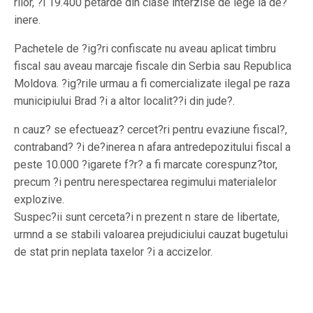
rilor, ?i 19.400 petarde din clase interzise de lege la de?
inere.
Pachetele de ?ig?ri confiscate nu aveau aplicat timbru
fiscal sau aveau marcaje fiscale din Serbia sau Republica
Moldova. ?ig?rile urmau a fi comercializate ilegal pe raza
municipiului Brad ?i a altor localit??i din jude?.
n cauz? se efectueaz? cercet?ri pentru evaziune fiscal?,
contraband? ?i de?inerea n afara antredepozitului fiscal a
peste 10.000 ?igarete f?r? a fi marcate corespunz?tor,
precum ?i pentru nerespectarea regimului materialelor
explozive.
Suspec?ii sunt cerceta?i n prezent n stare de libertate,
urmnd a se stabili valoarea prejudiciului cauzat bugetului
de stat prin neplata taxelor ?i a accizelor.