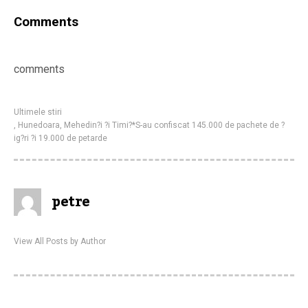
Comments
comments
Ultimele stiri
,
Hunedoara
,
Mehedin?i ?i Timi?*S-au confiscat 145.000 de pachete de ?
ig?ri ?i 19.000 de petarde
petre
View All Posts by Author