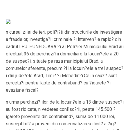
n cursul zilei de ieri, poli?i?ti din structurile de investigare
a fraudelor, investiga?ii criminale ?i interven?ie rapid? din
cadrul I.P.J. HUNEDOARA ?i ai Poli?iei Municipiului Brad au
efectuat 36 de perchezi?ii domiciliare la locuin?ele a 20
de suspec?i, situate pe raza municipiului Brad, a
comunelor aferente, precum ?i la locuin?ele a trei suspec?
i din jude?ele Arad, Timi? ?i Mehedin?i.Cei n cauz? sunt
cerceta?i pentru fapte de contraband? cu ?igarete ?i
evaziune fiscal?.
n urma perchezi?iilor, de la locuin?ele a 13 dintre suspec?i
au fost ridicate, n vederea confisc?rii, peste 145.500 ?
igarete provenite din contraband?, suma de 11.000 lei,
susceptibil? a proveni din comercializarea ilicit? a ?ig?