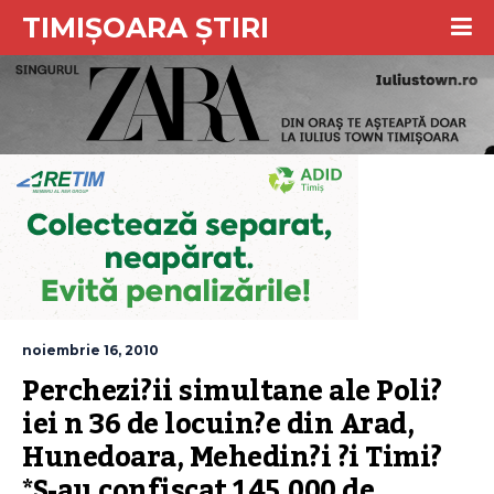
TIMIȘOARA ȘTIRI
noiembrie 16, 2010
Perchezi?ii simultane ale Poli?
iei n 36 de locuin?e din Arad, 
Hunedoara, Mehedin?i ?i Timi?
*S-au confiscat 145.000 de 