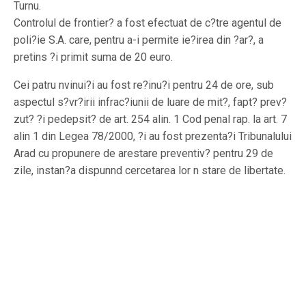
Turnu.
Controlul de frontier? a fost efectuat de c?tre agentul de
poli?ie S.A. care, pentru a-i permite ie?irea din ?ar?, a
pretins ?i primit suma de 20 euro.
Cei patru nvinui?i au fost re?inu?i pentru 24 de ore, sub
aspectul s?vr?irii infrac?iunii de luare de mit?, fapt? prev?
zut? ?i pedepsit? de art. 254 alin. 1 Cod penal rap. la art. 7
alin 1 din Legea 78/2000, ?i au fost prezenta?i Tribunalului
Arad cu propunere de arestare preventiv? pentru 29 de
zile, instan?a dispunnd cercetarea lor n stare de libertate.