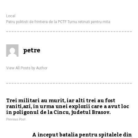
Local
Patru politisti de frintiera de la PCTF Turnu retinuti pentru mita
petre
View All Posts by Author
Trei militari au murit, iar alti trei au fost
raniti,azi, in urma unei explozii care a avut loc
in poligonul de la Cincu, judetul Brasov.
Previous Post
A inceput batalia pentru spitalele din