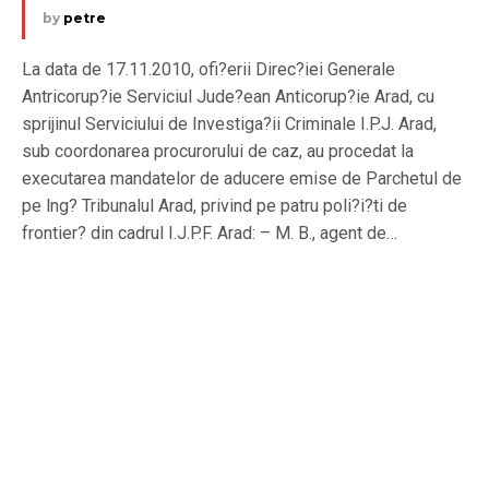
by
petre
La data de 17.11.2010, ofi?erii Direc?iei Generale
Antricorup?ie Serviciul Jude?ean Anticorup?ie Arad, cu
sprijinul Serviciului de Investiga?ii Criminale I.P.J. Arad,
sub coordonarea procurorului de caz, au procedat la
executarea mandatelor de aducere emise de Parchetul de
pe lng? Tribunalul Arad, privind pe patru poli?i?ti de
frontier? din cadrul I.J.P.F. Arad: – M. B., agent de…