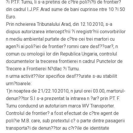
?i P.T.F. Turnu, li s-a pretins de c?tre poli?i?ti de frontier?
din cadrul I.J.P.F. Arad sume de bani cuprinse ntre 10 ?i 50
Euro.
Prin ncheierea Tribunalului Arad, din 12.10.2010, s-a
dispus autorizarea intercept?rii ?i nregistr?rii convorbirilor
n mediu ambiental purtate de c?tre cei trei martori cu
agen?i ai poli?iei de frontier? romni care desf??oar?, n
comun cu omologii lor din Republica Ungaria, controlul
documentelor la trecerea frontierei n cadrul Punctelor de
Trecere a Frontierei N?dlac ?i Turnu.
n urma activit??ilor specifice desf??urate s-au stabilit
urm?toarele:
1)n noaptea de 21/22.10.2010, n jurul orei 03.00, martorul-
denun??tor S.I s-a prezentat la intrarea n ?ar? prin P.T. F.
Turnu conducnd un autoturism marca WV Transporter.
Controlul de frontier? a fost efectuat de c?tre agent de
poli?ie M.B. care, sub pretextul c? o parte dintre pasagerii
transporta?i de denun??tor au c?r?ile de identitate