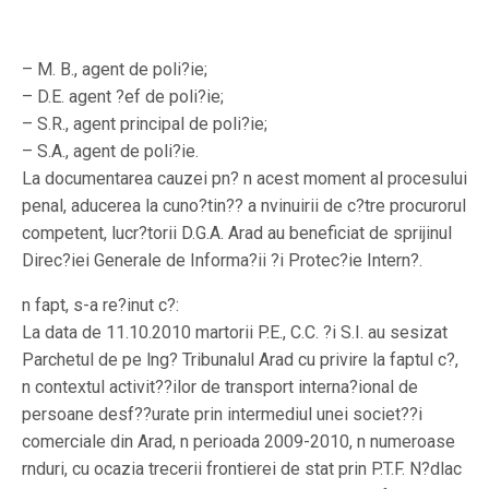
– M. B., agent de poli?ie;
– D.E. agent ?ef de poli?ie;
– S.R., agent principal de poli?ie;
– S.A., agent de poli?ie.
La documentarea cauzei pn? n acest moment al procesului
penal, aducerea la cuno?tin?? a nvinuirii de c?tre procurorul
competent, lucr?torii D.G.A. Arad au beneficiat de sprijinul
Direc?iei Generale de Informa?ii ?i Protec?ie Intern?.
n fapt, s-a re?inut c?:
La data de 11.10.2010 martorii P.E., C.C. ?i S.I. au sesizat
Parchetul de pe lng? Tribunalul Arad cu privire la faptul c?,
n contextul activit??ilor de transport interna?ional de
persoane desf??urate prin intermediul unei societ??i
comerciale din Arad, n perioada 2009-2010, n numeroase
rnduri, cu ocazia trecerii frontierei de stat prin P.T.F. N?dlac