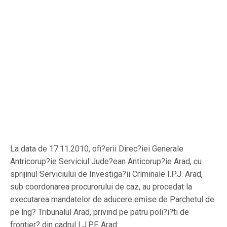
La data de 17.11.2010, ofi?erii Direc?iei Generale
Antricorup?ie Serviciul Jude?ean Anticorup?ie Arad, cu
sprijinul Serviciului de Investiga?ii Criminale I.P.J. Arad,
sub coordonarea procurorului de caz, au procedat la
executarea mandatelor de aducere emise de Parchetul de
pe lng? Tribunalul Arad, privind pe patru poli?i?ti de
frontier? din cadrul I.J.P.F. Arad: