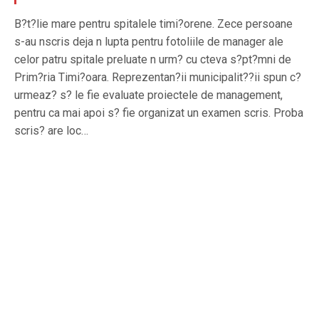
B?t?lie mare pentru spitalele timi?orene. Zece persoane
s-au nscris deja n lupta pentru fotoliile de manager ale
celor patru spitale preluate n urm? cu cteva s?pt?mni de
Prim?ria Timi?oara. Reprezentan?ii municipalit??ii spun c?
urmeaz? s? le fie evaluate proiectele de management,
pentru ca mai apoi s? fie organizat un examen scris. Proba
scris? are loc…