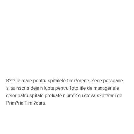
B?t?lie mare pentru spitalele timi?orene. Zece persoane
s-au nscris deja n lupta pentru fotoliile de manager ale
celor patru spitale preluate n urm? cu cteva s?pt?mni de
Prim?ria Timi?oara.