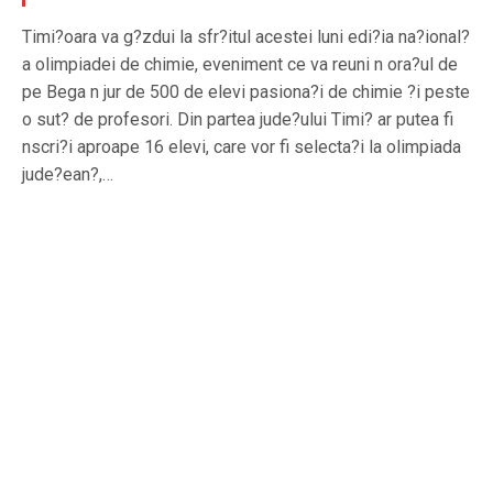
Timi?oara va g?zdui la sfr?itul acestei luni edi?ia na?ional?
a olimpiadei de chimie, eveniment ce va reuni n ora?ul de
pe Bega n jur de 500 de elevi pasiona?i de chimie ?i peste
o sut? de profesori. Din partea jude?ului Timi? ar putea fi
nscri?i aproape 16 elevi, care vor fi selecta?i la olimpiada
jude?ean?,…