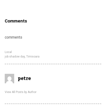
Comments
comments
Local
job shadow day
,
Timisoara
petre
View All Posts by Author