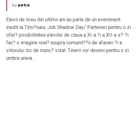
by
petre
Elevii de liceu din ultimii ani au parte de un eveniment
inedit la Timi?oara. Job Shadow Day/ Parteneri pentru o zi
ofer? posibilitatea elevilor de clasa a XI-a ?i a XII-a s?-?i
fac? o imagine real? asupra comunit??ii de afaceri ?i a
viitorului loc de munc? vizat. Tinerii vor deveni pentru o zi
umbra uneia…