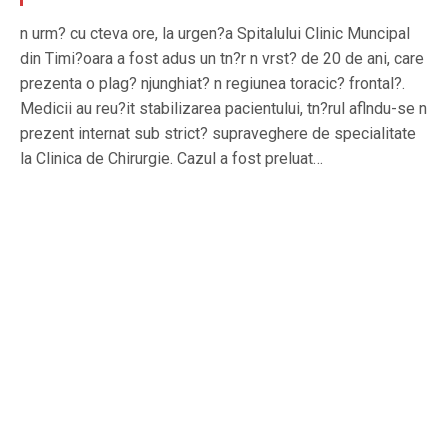
n urm? cu cteva ore, la urgen?a Spitalului Clinic Muncipal
din Timi?oara a fost adus un tn?r n vrst? de 20 de ani, care
prezenta o plag? njunghiat? n regiunea toracic? frontal?.
Medicii au reu?it stabilizarea pacientului, tn?rul aflndu-se n
prezent internat sub strict? supraveghere de specialitate
la Clinica de Chirurgie. Cazul a fost preluat…