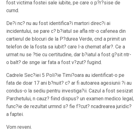
fost victima fostei sale iubite, pe care o p?r?sise de
curnd.
De?i nc? nu au fost identifica?i martori direc?i ai
incidentului, se pare c? b?iatul se afla ntr-o cafenea din
cartierul de blocuri de la P?durea Verde, cnd a primit un
telefon de la fosta sa iubit? care l-a chemat afar?. Ce a
urmat nu se ?tie cu certitudine, dar b?iatul a fost g?sit ntr-
o balt? de snge iar fata a fost v?zut? fugind.
Cadrele Sec?iei 5 Poli?ie Timi?oara au identificat-o pe
fata de doar 17 ani b?nuit? c? ar fi autoarea agesiunii ?i au
condus-o la sediu pentru investiga?ii. Cazul a fost sesizat
Parchetului, n cauz? fiind dispus? un examen medico legal,
func?ie de rezultat urmnd s? fie f?cut? ncadrearea juridic?
a faptei.
Vom reveni.