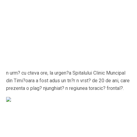
n urm? cu cteva ore, la urgen?a Spitalului Clinic Muncipal
din Timi?oara a fost adus un tn?r n vrst? de 20 de ani, care
prezenta o plag? njunghiat? n regiunea toracic? frontal?.