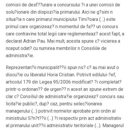
comisii de desf??urare a concursului ?i a unei comisii de
solu?ionare din dispozi?ia primarului. Aici ne g?sim n
situa?ia n care primarul municipiului Timi?oara (…) este
primul care organizeaz? n momentul de fa?? un concurs
care contravine total legii care reglementeaz? acest fapt, a
declarat Adrian Pau. Mai mult, acesta spune c? vicierea a
nceput odat? cu numirea membrilor n Consiliile de
administra?ie.
Reprezentan?ii municipalit??ii spun ns? c? au mai avut o
discu?ie cu liberalul Horia Cristian. Potrivit edilului-?ef,
articolul 179 din Legea 95/2006 modificat? ?i completat?
printr-o ordonan?? de urgen?? n acest an spune extrem de
clar c? Consiliul de administra?ie organizeaz? concurs sau
licita?ie public?, dup? caz, pentru selec?ionarea
managerului (…) potrivit normelor aprobate prin ordin al
ministrului S?n?t??ii (…) ?i respectiv prin act administrativ
al primarului unit??ii administrativ teritoriale (…). Managerul