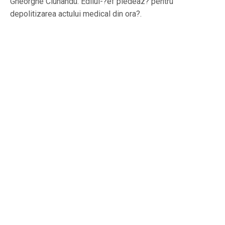
Gheorghe Ciuhandu. Edilul-?ef pledeaz? pentru
depolitizarea actului medical din ora?.