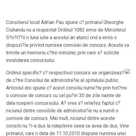
Consilierul local Adrian Pau spune c? primarul Gheorghe
Ciuhandu nu a respectat Ordinul 1082 emis de Ministerul
S?n?t??ii n luna iulie a acestui an atunci cnd a emis o
dispozi?ie privind numirea comisiei de concurs. Acesta va
trimite un memoriu c?tre minister, prin care s? solicite
invalidarea concursului.
Ordinul specific? c? respectivul concurs se organizeaz?
de c?tre Consiliul de administra?ie al spitalului public.
Articolul doi spune c? acest consiliu nume?te prin hot?rre
o comisie de concurs cu cel pu?in 30 de zile nainte de
data nceperii concursului. A? vrea s? reliefez faptul c?
niciunul dintre consiliile de administra?ie nu a numit o
comisie de concurs. Mai mult, niciunul dintre aceste
consilii nu ?i-a dus la ndeplinire ceea ce avea de dus. Vine
primarul, care n data de 11.10.2010 dispune numirea unei