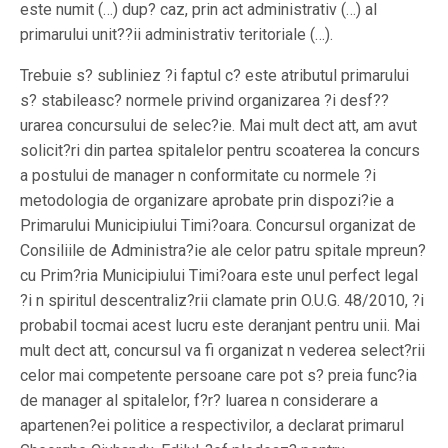
este numit (…) dup? caz, prin act administrativ (…) al
primarului unit??ii administrativ teritoriale (…).
Trebuie s? subliniez ?i faptul c? este atributul primarului
s? stabileasc? normele privind organizarea ?i desf??
urarea concursului de selec?ie. Mai mult dect att, am avut
solicit?ri din partea spitalelor pentru scoaterea la concurs
a postului de manager n conformitate cu normele ?i
metodologia de organizare aprobate prin dispozi?ie a
Primarului Municipiului Timi?oara. Concursul organizat de
Consiliile de Administra?ie ale celor patru spitale mpreun?
cu Prim?ria Municipiului Timi?oara este unul perfect legal
?i n spiritul descentraliz?rii clamate prin O.U.G. 48/2010, ?i
probabil tocmai acest lucru este deranjant pentru unii. Mai
mult dect att, concursul va fi organizat n vederea select?rii
celor mai competente persoane care pot s? preia func?ia
de manager al spitalelor, f?r? luarea n considerare a
apartenen?ei politice a respectivilor, a declarat primarul