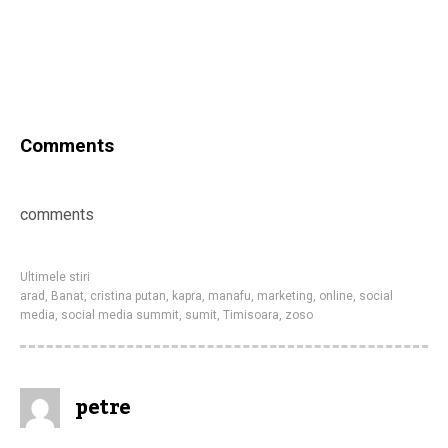
Comments
comments
Ultimele stiri
arad
,
Banat
,
cristina putan
,
kapra
,
manafu
,
marketing
,
online
,
social
media
,
social media summit
,
sumit
,
Timisoara
,
zoso
petre