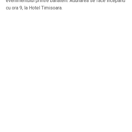
evenimentului printre banateni. Adunarea se face incepand
cu ora 9, la Hotel Timisoara.