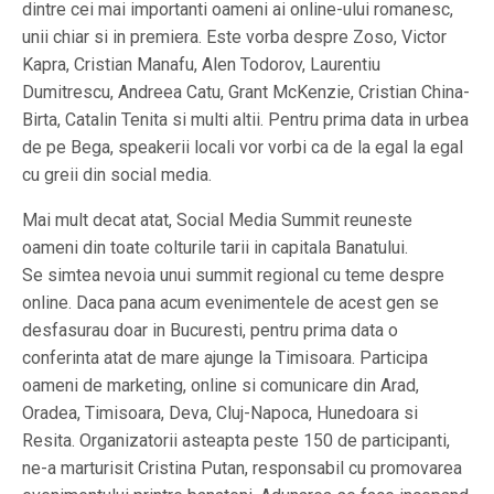
dintre cei mai importanti oameni ai online-ului romanesc,
unii chiar si in premiera. Este vorba despre Zoso, Victor
Kapra, Cristian Manafu, Alen Todorov, Laurentiu
Dumitrescu, Andreea Catu, Grant McKenzie, Cristian China-
Birta, Catalin Tenita si multi altii. Pentru prima data in urbea
de pe Bega, speakerii locali vor vorbi ca de la egal la egal
cu greii din social media.
Mai mult decat atat, Social Media Summit reuneste
oameni din toate colturile tarii in capitala Banatului.
Se simtea nevoia unui summit regional cu teme despre
online. Daca pana acum evenimentele de acest gen se
desfasurau doar in Bucuresti, pentru prima data o
conferinta atat de mare ajunge la Timisoara. Participa
oameni de marketing, online si comunicare din Arad,
Oradea, Timisoara, Deva, Cluj-Napoca, Hunedoara si
Resita. Organizatorii asteapta peste 150 de participanti,
ne-a marturisit Cristina Putan, responsabil cu promovarea