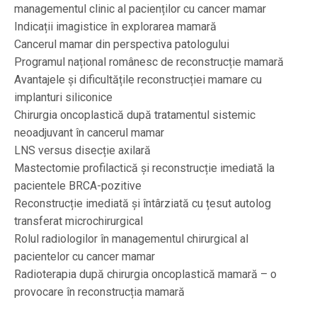
managementul clinic al pacienților cu cancer mamar
Indicații imagistice în explorarea mamară
Cancerul mamar din perspectiva patologului
Programul național românesc de reconstrucție mamară
Avantajele și dificultățile reconstrucției mamare cu
implanturi siliconice
Chirurgia oncoplastică după tratamentul sistemic
neoadjuvant în cancerul mamar
LNS versus disecție axilară
Mastectomie profilactică și reconstrucție imediată la
pacientele BRCA-pozitive
Reconstrucție imediată și întârziată cu țesut autolog
transferat microchirurgical
Rolul radiologilor în managementul chirurgical al
pacientelor cu cancer mamar
Radioterapia după chirurgia oncoplastică mamară – o
provocare în reconstrucția mamară