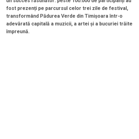
un succes răsunător: peste 100.000 de participanți au
fost prezenți pe parcursul celor trei zile de festival,
transformând Pădurea Verde din Timișoara într-o
adevărată capitală a muzicii, a artei și a bucuriei trăite
împreună.