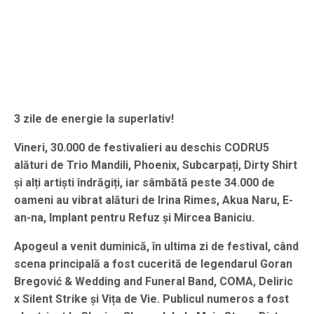
3 zile de energie la superlativ!
Vineri, 30.000 de festivalieri au deschis CODRU5
alături de Trio Mandili, Phoenix, Subcarpați, Dirty Shirt
și alți artiști îndrăgiți, iar sâmbătă peste 34.000 de
oameni au vibrat alături de Irina Rimes, Akua Naru, E-
an-na, Implant pentru Refuz și Mircea Baniciu.
Apogeul a venit duminică, în ultima zi de festival, când
scena principală a fost cucerită de legendarul Goran
Bregović & Wedding and Funeral Band, COMA, Deliric
x Silent Strike și Vița de Vie.
Publicul numeros a fost