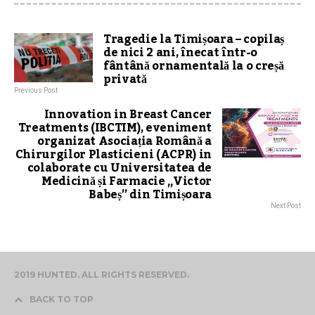
Tragedie la Timișoara – copilaș
de nici 2 ani, înecat într-o
fântână ornamentală la o creșă
privată
Previous Post
Innovation in Breast Cancer
Treatments (IBCTIM), eveniment
organizat Asociația Română a
Chirurgilor Plasticieni (ACPR) in
colaborate cu Universitatea de
Medicină și Farmacie „Victor
Babeș” din Timișoara
Next Post
2019 HUNTED. ALL RIGHTS RESERVED.
BACK TO TOP