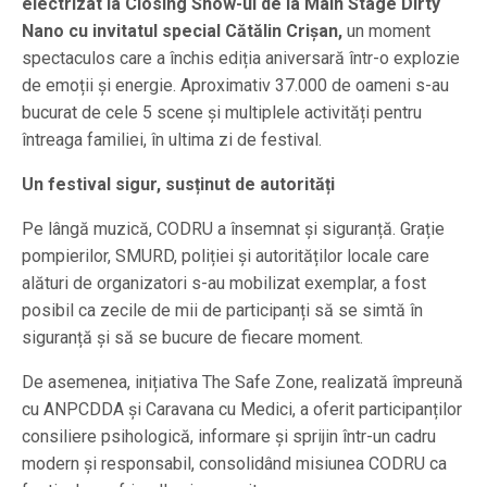
electrizat la Closing Show-ul de la Main Stage Dirty
Nano cu invitatul special Cătălin Crișan,
un moment
spectaculos care a închis ediția aniversară într-o explozie
de emoții și energie. Aproximativ 37.000 de oameni s-au
bucurat de cele 5 scene și multiplele activități pentru
întreaga familiei, în ultima zi de festival.
Un festival sigur, susținut de autorități
Pe lângă muzică, CODRU a însemnat și siguranță. Grație
pompierilor, SMURD, poliției și autorităților locale care
alături de organizatori s-au mobilizat exemplar, a fost
posibil ca zecile de mii de participanți să se simtă în
siguranță și să se bucure de fiecare moment.
De asemenea, inițiativa The Safe Zone, realizată împreună
cu ANPCDDA și Caravana cu Medici, a oferit participanților
consiliere psihologică, informare și sprijin într-un cadru
modern și responsabil, consolidând misiunea CODRU ca