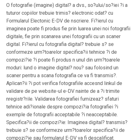
O fotografie (imagine) digital? a dvs., so?ului/so?iei ?i a
tuturor copiilor trebuie trimis? electronic odat? cu
Formularul Electonic E-DV de nscriere. Fi?ierul cu
imaginea poate fi produs fie prin luarea unei noi fotografii
digitale, fie prin scanarea unei fotografii cu un scaner
digital. Fi?ierul cu fotografia digital? trebuie s? se
conformeze urm?toarelor specifica?ii tehnice ?i de
compozi?ie ?i poate fi produs n unul din urm?toarele
moduri: lund o imagine digital? nou? sau folosind un
scaner pentru a scana fotografia ce va fi transmis?.
Aplican?ii ?i pot verifica fotografiile accesnd linkul de
validare de pe website-ul e-DV nainte de a ?i trimite
nregistr?rile. Validarea fotografiei furnizeaz? sfaturi
tehnice adi?ionale despre compozi?ia fotografiei ?i
exemple de fotografii acceptabile ?i neacceptabile.
Specifica?ii de compozi?ie: Imaginea digital? transmis?
trebuie s? se conformeze urm?toarelor specifica?ii de
compozi?ie sau formularul E-DV va fi descalificat.