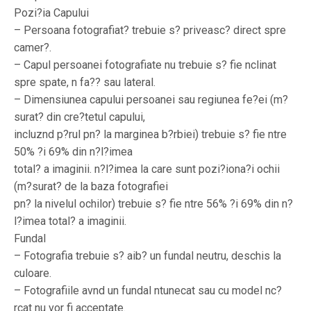
Pozi?ia Capului
– Persoana fotografiat? trebuie s? priveasc? direct spre
camer?.
– Capul persoanei fotografiate nu trebuie s? fie nclinat
spre spate, n fa?? sau lateral.
– Dimensiunea capului persoanei sau regiunea fe?ei (m?
surat? din cre?tetul capului,
incluznd p?rul pn? la marginea b?rbiei) trebuie s? fie ntre
50% ?i 69% din n?l?imea
total? a imaginii. n?l?imea la care sunt pozi?iona?i ochii
(m?surat? de la baza fotografiei
pn? la nivelul ochilor) trebuie s? fie ntre 56% ?i 69% din n?
l?imea total? a imaginii.
Fundal
– Fotografia trebuie s? aib? un fundal neutru, deschis la
culoare.
– Fotografiile avnd un fundal ntunecat sau cu model nc?
rcat nu vor fi acceptate.