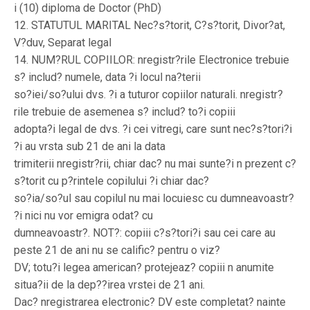
i (10) diploma de Doctor (PhD)
12. STATUTUL MARITAL Nec?s?torit, C?s?torit, Divor?at,
V?duv, Separat legal
14. NUM?RUL COPIILOR: nregistr?rile Electronice trebuie
s? includ? numele, data ?i locul na?terii
so?iei/so?ului dvs. ?i a tuturor copiilor naturali. nregistr?
rile trebuie de asemenea s? includ? to?i copiii
adopta?i legal de dvs. ?i cei vitregi, care sunt nec?s?tori?i
?i au vrsta sub 21 de ani la data
trimiterii nregistr?rii, chiar dac? nu mai sunte?i n prezent c?
s?torit cu p?rintele copilului ?i chiar dac?
so?ia/so?ul sau copilul nu mai locuiesc cu dumneavoastr?
?i nici nu vor emigra odat? cu
dumneavoastr?. NOT?: copiii c?s?tori?i sau cei care au
peste 21 de ani nu se calific? pentru o viz?
DV; totu?i legea american? protejeaz? copiii n anumite
situa?ii de la dep??irea vrstei de 21 ani.
Dac? nregistrarea electronic? DV este completat? nainte