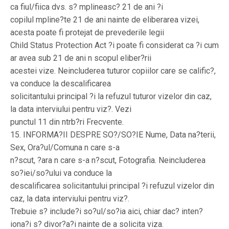
ca fiul/fiica dvs. s? mplineasc? 21 de ani ?i
copilul mpline?te 21 de ani nainte de eliberarea vizei,
acesta poate fi protejat de prevederile legii
Child Status Protection Act ?i poate fi considerat ca ?i cum
ar avea sub 21 de ani n scopul eliber?rii
acestei vize. Neincluderea tuturor copiilor care se calific?,
va conduce la descalificarea
solicitantului principal ?i la refuzul tuturor vizelor din caz,
la data interviului pentru viz?. Vezi
punctul 11 din ntrb?ri Frecvente.
15. INFORMA?II DESPRE SO?/SO?IE Nume, Data na?terii,
Sex, Ora?ul/Comuna n care s-a
n?scut, ?ara n care s-a n?scut, Fotografia. Neincluderea
so?iei/so?ului va conduce la
descalificarea solicitantului principal ?i refuzul vizelor din
caz, la data interviului pentru viz?.
Trebuie s? include?i so?ul/so?ia aici, chiar dac? inten?
iona?i s? divor?a?i nainte de a solicita viza.