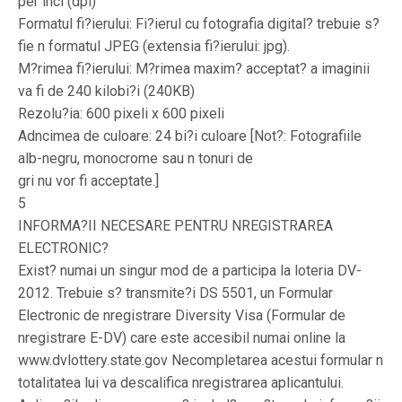
per inci (dpi)
Formatul fi?ierului: Fi?ierul cu fotografia digital? trebuie s?
fie n formatul JPEG (extensia fi?ierului: jpg).
M?rimea fi?ierului: M?rimea maxim? acceptat? a imaginii
va fi de 240 kilobi?i (240KB)
Rezolu?ia: 600 pixeli x 600 pixeli
Adncimea de culoare: 24 bi?i culoare [Not?: Fotografiile
alb-negru, monocrome sau n tonuri de
gri nu vor fi acceptate.]
5
INFORMA?II NECESARE PENTRU NREGISTRAREA
ELECTRONIC?
Exist? numai un singur mod de a participa la loteria DV-
2012. Trebuie s? transmite?i DS 5501, un Formular
Electronic de nregistrare Diversity Visa (Formular de
nregistrare E-DV) care este accesibil numai online la
www.dvlottery.state.gov Necompletarea acestui formular n
totalitatea lui va descalifica nregistrarea aplicantului.