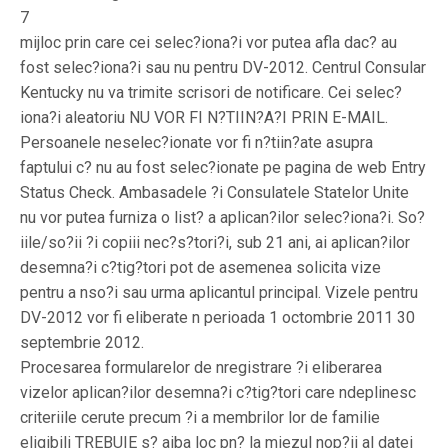
7
mijloc prin care cei selec?iona?i vor putea afla dac? au
fost selec?iona?i sau nu pentru DV-2012. Centrul Consular
Kentucky nu va trimite scrisori de notificare. Cei selec?
iona?i aleatoriu NU VOR FI N?TIIN?A?I PRIN E-MAIL.
Persoanele neselec?ionate vor fi n?tiin?ate asupra
faptului c? nu au fost selec?ionate pe pagina de web Entry
Status Check. Ambasadele ?i Consulatele Statelor Unite
nu vor putea furniza o list? a aplican?ilor selec?iona?i. So?
iile/so?ii ?i copiii nec?s?tori?i, sub 21 ani, ai aplican?ilor
desemna?i c?tig?tori pot de asemenea solicita vize
pentru a nso?i sau urma aplicantul principal. Vizele pentru
DV-2012 vor fi eliberate n perioada 1 octombrie 2011 30
septembrie 2012.
Procesarea formularelor de nregistrare ?i eliberarea
vizelor aplican?ilor desemna?i c?tig?tori care ndeplinesc
criteriile cerute precum ?i a membrilor lor de familie
eligibili TREBUIE s? aiba loc pn? la miezul nop?ii al datei