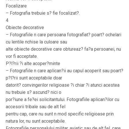
Focalizare
– Fotografia trebuie s? fie focalizat?.
4
Obiecte decorative
– Fotografiile n care persoana fotografiat? poart? ochelari
cu lentile nchise la culoare sau
alte obiecte decorative care obtureaz? fa?a persoanei, nu
vor fi acceptate.
P?l?rii ?i alte acoper?minte
– Fotografiile n care aplican?ii au capul acoperit sau poart?
p?l?rii sunt acceptabile doar
datorit? convingerilor religioase ?i chiar ?i atunci acestea
nu trebuie s? ascund? nici o
por?iune a fe?ei solicitantului. Fotografiile aplican?ilor cu
accesorii tribale sau de alt fel
pentru cap, care nu sunt n mod specific religioase prin
natura lor, nu sunt acceptabile.
Fotografiile personalului militar, aviatic sau de alt fel, care