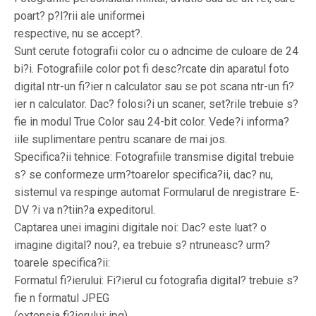
poart? p?l?rii ale uniformei
respective, nu se accept?.
Sunt cerute fotografii color cu o adncime de culoare de 24
bi?i. Fotografiile color pot fi desc?rcate din aparatul foto
digital ntr-un fi?ier n calculator sau se pot scana ntr-un fi?
ier n calculator. Dac? folosi?i un scaner, set?rile trebuie s?
fie in modul True Color sau 24-bit color. Vede?i informa?
iile suplimentare pentru scanare de mai jos.
Specifica?ii tehnice: Fotografiile transmise digital trebuie
s? se conformeze urm?toarelor specifica?ii, dac? nu,
sistemul va respinge automat Formularul de nregistrare E-
DV ?i va n?tiin?a expeditorul.
Captarea unei imagini digitale noi: Dac? este luat? o
imagine digital? nou?, ea trebuie s? ntruneasc? urm?
toarele specifica?ii:
Formatul fi?ierului: Fi?ierul cu fotografia digital? trebuie s?
fie n formatul JPEG
(extensia fi?ierului: jpg).