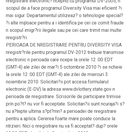
nregistrare electronic? ncepnd cu programul DV-2005, n
scopul de a face programul Diversity Visa mai eficient ?i
mai sigur. Departamentul utilizeaz? o tehnologie special?
?i alte mijloace pentru a i identifica pe cei ce comit fraude
n scopul imigr?rii ilegale sau pe cei care trimit mai multe
nregistr?ri.
PERIOADA DE NREGISTRARE PENTRU DIVERSITY VISA
nregistr?rile pentru programul DV-2012 trebuie transmise
electronic n perioada care ncepe la orele 12 :00 EDT
(GMT-4) ale zilei de mar?i 5 octombrie 2010 ?i se ncheie
la orele 12 :00 EDT (GMT-4) ale zilei de miercuri 3
noiembrie 2010. Solicitan?ii pot accesa formularul
electronic (E-DV) la adresa www.dvlottery.state.gov n
perioada de nregistrare. Scrisorile de participare trimise
prin po?t? nu vor fi acceptate. Solicitan?ii sunt ncuraja?i s?
nu a?tepte ultima s?pt?mn? a perioadei de nregistrare
pentru a aplica. Cererea foarte mare poate conduce la
ntrzieri. Nici o nregistrare nu va fi acceptat? dup? orele