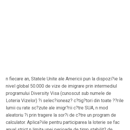
n fiecare an, Statele Unite ale Americii pun la dispozi?ie la
nivel global 50.000 de vize de imigrare prin intermediul
programului Diversity Visa (cunoscut sub numele de
Loteria Vizelor) ?i selec?ioneaz? c?tig?tori din toate ??rile
lumii cu rate sc?zute ale imigr?rii c?tre SUA, n mod
aleatoriu ?i prin tragere la sor?i de c?tre un program de
calculator. Aplica?iile pentru participarea la loterie se fac
anual strict n limita unei perioade de timp stabilit? de