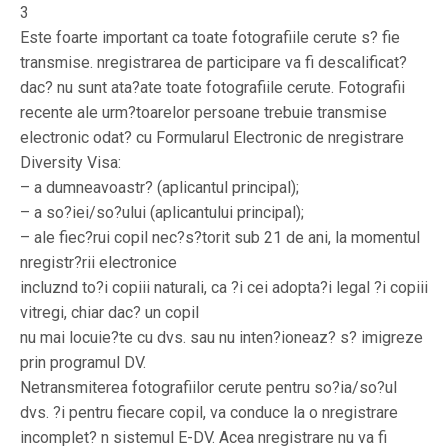
3
Este foarte important ca toate fotografiile cerute s? fie
transmise. nregistrarea de participare va fi descalificat?
dac? nu sunt ata?ate toate fotografiile cerute. Fotografii
recente ale urm?toarelor persoane trebuie transmise
electronic odat? cu Formularul Electronic de nregistrare
Diversity Visa:
– a dumneavoastr? (aplicantul principal);
– a so?iei/so?ului (aplicantului principal);
– ale fiec?rui copil nec?s?torit sub 21 de ani, la momentul
nregistr?rii electronice
incluznd to?i copiii naturali, ca ?i cei adopta?i legal ?i copiii
vitregi, chiar dac? un copil
nu mai locuie?te cu dvs. sau nu inten?ioneaz? s? imigreze
prin programul DV.
Netransmiterea fotografiilor cerute pentru so?ia/so?ul
dvs. ?i pentru fiecare copil, va conduce la o nregistrare
incomplet? n sistemul E-DV. Acea nregistrare nu va fi