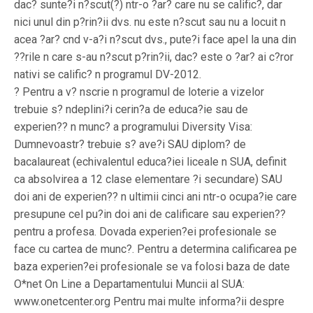
dac? sunte?i n?scut(?) ntr-o ?ar? care nu se calific?, dar
nici unul din p?rin?ii dvs. nu este n?scut sau nu a locuit n
acea ?ar? cnd v-a?i n?scut dvs., pute?i face apel la una din
??rile n care s-au n?scut p?rin?ii, dac? este o ?ar? ai c?ror
nativi se calific? n programul DV-2012.
? Pentru a v? nscrie n programul de loterie a vizelor
trebuie s? ndeplini?i cerin?a de educa?ie sau de
experien?? n munc? a programului Diversity Visa:
Dumnevoastr? trebuie s? ave?i SAU diplom? de
bacalaureat (echivalentul educa?iei liceale n SUA, definit
ca absolvirea a 12 clase elementare ?i secundare) SAU
doi ani de experien?? n ultimii cinci ani ntr-o ocupa?ie care
presupune cel pu?in doi ani de calificare sau experien??
pentru a profesa. Dovada experien?ei profesionale se
face cu cartea de munc?. Pentru a determina calificarea pe
baza experien?ei profesionale se va folosi baza de date
O*net On Line a Departamentului Muncii al SUA:
www.onetcenter.org Pentru mai multe informa?ii despre