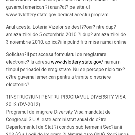
guvernul american ?i anun?at? pe site-ul
www.dvlottery.state.gov dedicat acestui program.
Anul acesta, Loteria Vizelor se desf??oar? ntre dup?
amiaza zilei de 5 octombrie 2010 ?i dup? amiaza zilei de
3 noiembrie 2010, aplica?iile putnd fi trimise numai online.
Solicitan?ii pot accesa formularul de nregistrare
electronic? la adresa
www.dvlottery.state.gov/
numai n
timpul perioadei de nregistrare. Nu se percepe nicio tax?
c?tre guvernul american pentru a trimite o nscriere
electronic?.
1INSTRUC?IUNI PENTRU PROGRAMUL DIVERSITY VISA
2012 (DV-2012)
Programul de imigrare Diversity Visa mandatat de
Congresul S.U.A. este administrat anual de c?tre
Departamentul de Stat ?i condus sub termenii Sec?iunii
203 (c) a Legii de Imigrare ?i Naturalizare (INA). Sec?iunea