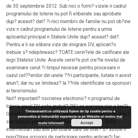
de 30 septembrie 2012. Sub nici o form? vizele n cadrul
programului de loterie nu pot fi eliberate sau aprobate
dup? aceast? dat? ?i nici membrii de familie nu pot ob?ine
vize n cadrul programului de loterie pentru a urma
aplicantul principal n Statele Unite dup? aceast? dat?.
Pentru a li se elibera vize de imigrare DV, aplican?ii
trebuie s? ndeplineasc? TOATE cerin?ele de calificare ale
legii Statelor Unite. Aceste cerin?e pot cre?te nivelul de
examinare cerut ?i timpul necesar pentru procesare n
cazul cet??enilor din unele ??ri participante, listate n acest
anun?, dar nu se limiteaz? la ??rile identificate ca sponsori
ai terorismului.
Not? important? nscrierea electronic? n programul de
loterie anual DV este gratuit? (NU se percepe nici o tax?).
Timisoarastiri.ro utilizează fişiere de tip cookie pentru a
Guvernul Statelor Unite nu angajeaz? consultan?i din afar?
personaliza și îmbunătăți experiența ta pe Website-ul nostru
mai
sau servicii private s? opereze programul DV. Orice
Accept
multe informatii
intermediari sau alte persoane care se ofer? s? asiste n
preg?tirea scrisorii de participare pentru aplican?i fac