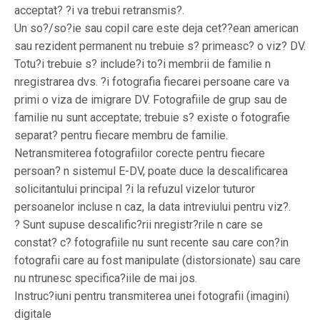
acceptat? ?i va trebui retransmis?.
Un so?/so?ie sau copil care este deja cet??ean american
sau rezident permanent nu trebuie s? primeasc? o viz? DV.
Totu?i trebuie s? include?i to?i membrii de familie n
nregistrarea dvs. ?i fotografia fiecarei persoane care va
primi o viza de imigrare DV. Fotografiile de grup sau de
familie nu sunt acceptate; trebuie s? existe o fotografie
separat? pentru fiecare membru de familie.
Netransmiterea fotografiilor corecte pentru fiecare
persoan? n sistemul E-DV, poate duce la descalificarea
solicitantului principal ?i la refuzul vizelor tuturor
persoanelor incluse n caz, la data intreviului pentru viz?.
? Sunt supuse descalific?rii nregistr?rile n care se
constat? c? fotografiile nu sunt recente sau care con?in
fotografii care au fost manipulate (distorsionate) sau care
nu ntrunesc specifica?iile de mai jos.
Instruc?iuni pentru transmiterea unei fotografii (imagini)
digitale