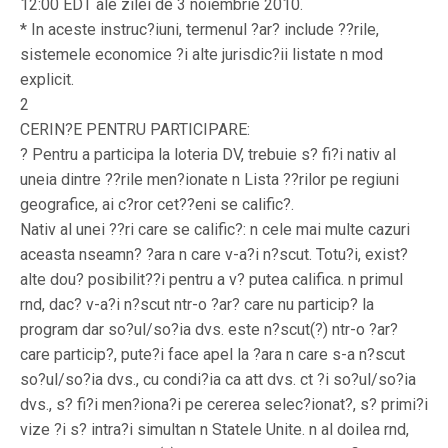
12:00 EDT ale zilei de 3 noiembrie 2010.
* In aceste instruc?iuni, termenul ?ar? include ??rile,
sistemele economice ?i alte jurisdic?ii listate n mod
explicit.
2
CERIN?E PENTRU PARTICIPARE:
? Pentru a participa la loteria DV, trebuie s? fi?i nativ al
uneia dintre ??rile men?ionate n Lista ??rilor pe regiuni
geografice, ai c?ror cet??eni se calific?.
Nativ al unei ??ri care se calific?: n cele mai multe cazuri
aceasta nseamn? ?ara n care v-a?i n?scut. Totu?i, exist?
alte dou? posibilit??i pentru a v? putea califica. n primul
rnd, dac? v-a?i n?scut ntr-o ?ar? care nu particip? la
program dar so?ul/so?ia dvs. este n?scut(?) ntr-o ?ar?
care particip?, pute?i face apel la ?ara n care s-a n?scut
so?ul/so?ia dvs., cu condi?ia ca att dvs. ct ?i so?ul/so?ia
dvs., s? fi?i men?iona?i pe cererea selec?ionat?, s? primi?i
vize ?i s? intra?i simultan n Statele Unite. n al doilea rnd,