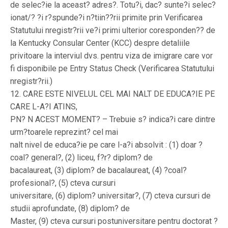
de selec?ie la aceast? adres?. Totu?i, dac? sunte?i selec?
ionat/? ?i r?spunde?i n?tiin??rii primite prin Verificarea
Statutului nregistr?rii ve?i primi ulterior coresponden?? de
la Kentucky Consular Center (KCC) despre detaliile
privitoare la interviul dvs. pentru viza de imigrare care vor
fi disponibile pe Entry Status Check (Verificarea Statutului
nregistr?rii.)
12. CARE ESTE NIVELUL CEL MAI NALT DE EDUCA?IE PE
CARE L-A?I ATINS,
PN? N ACEST MOMENT? – Trebuie s? indica?i care dintre
urm?toarele reprezint? cel mai
nalt nivel de educa?ie pe care l-a?i absolvit : (1) doar ?
coal? general?, (2) liceu, f?r? diplom? de
bacalaureat, (3) diplom? de bacalaureat, (4) ?coal?
profesional?, (5) cteva cursuri
universitare, (6) diplom? universitar?, (7) cteva cursuri de
studii aprofundate, (8) diplom? de
Master, (9) cteva cursuri postuniversitare pentru doctorat ?