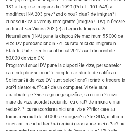
131 a Legii de Imigrare din 1990 (Pub. L. 101-649) a
modificat INA 203 prev?znd o nou? clas? de imigran?i
cunoscut? ca diversity immigrants (imigran?i DV). n fiecare
an fiscal, sec?iunea 203 (c) a Legii de Imigrare ?i
Naturalizare (INA) pune la dispozi?ie maximum 55.000 de
vize DV persoanelor din ??ri cu rate mici de imigrare n
Statele Unite. Pentru anul fiscal 2012 sunt disponibile
50.000 de vize DV.
Programul anual DV pune la dispozi?ie vize, persoanelor
care ndeplinesc cerin?e simple dar stricte de calificare.
Solicitan?ii de vize DV sunt selec?iona?i printr-o tragere la
sor?i aleatorie, f?cut? de un computer. Vizele sunt
distribuite pe ?ase regiuni geografice, cu un num?r mai
mare de vize acordat regiunilor cu o rat? de imigrare mai
redus?, ?i cu neacordarea nici unei vize ??rilor care au
trimis mai mult de 50.000 de imigran?i c?tre SUA, n ultimii
cinci ani. In cadrul fiec?rei regiuni geografice, nici o ?ar? nu