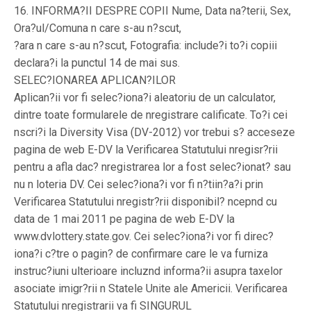
16. INFORMA?II DESPRE COPII Nume, Data na?terii, Sex,
Ora?ul/Comuna n care s-au n?scut,
?ara n care s-au n?scut, Fotografia: include?i to?i copiii
declara?i la punctul 14 de mai sus.
SELEC?IONAREA APLICAN?ILOR
Aplican?ii vor fi selec?iona?i aleatoriu de un calculator,
dintre toate formularele de nregistrare calificate. To?i cei
nscri?i la Diversity Visa (DV-2012) vor trebui s? acceseze
pagina de web E-DV la Verificarea Statutului nregisr?rii
pentru a afla dac? nregistrarea lor a fost selec?ionat? sau
nu n loteria DV. Cei selec?iona?i vor fi n?tiin?a?i prin
Verificarea Statutului nregistr?rii disponibil? ncepnd cu
data de 1 mai 2011 pe pagina de web E-DV la
www.dvlottery.state.gov. Cei selec?iona?i vor fi direc?
iona?i c?tre o pagin? de confirmare care le va furniza
instruc?iuni ulterioare incluznd informa?ii asupra taxelor
asociate imigr?rii n Statele Unite ale Americii. Verificarea
Statutului nregistrarii va fi SINGURUL