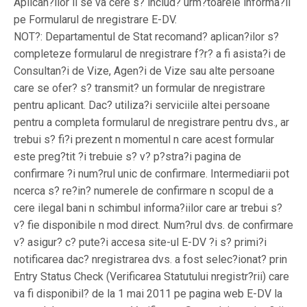
Aplican?ilor li se va cere s? includ? urm?toarele informa?ii
pe Formularul de nregistrare E-DV.
NOT?: Departamentul de Stat recomand? aplican?ilor s?
completeze formularul de nregistrare f?r? a fi asista?i de
Consultan?i de Vize, Agen?i de Vize sau alte persoane
care se ofer? s? transmit? un formular de nregistrare
pentru aplicant. Dac? utiliza?i serviciile altei persoane
pentru a completa formularul de nregistrare pentru dvs., ar
trebui s? fi?i prezent n momentul n care acest formular
este preg?tit ?i trebuie s? v? p?stra?i pagina de
confirmare ?i num?rul unic de confirmare. Intermediarii pot
ncerca s? re?in? numerele de confirmare n scopul de a
cere ilegal bani n schimbul informa?iilor care ar trebui s?
v? fie disponibile n mod direct. Num?rul dvs. de confirmare
v? asigur? c? pute?i accesa site-ul E-DV ?i s? primi?i
notificarea dac? nregistrarea dvs. a fost selec?ionat? prin
Entry Status Check (Verificarea Statutului nregistr?rii) care
va fi disponibil? de la 1 mai 2011 pe pagina web E-DV la