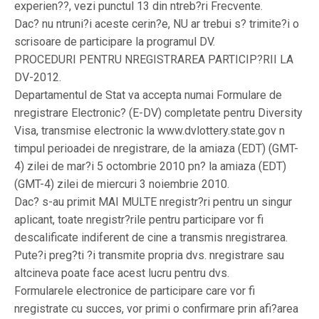
experien??, vezi punctul 13 din ntreb?ri Frecvente.
Dac? nu ntruni?i aceste cerin?e, NU ar trebui s? trimite?i o
scrisoare de participare la programul DV.
PROCEDURI PENTRU NREGISTRAREA PARTICIP?RII LA
DV-2012.
Departamentul de Stat va accepta numai Formulare de
nregistrare Electronic? (E-DV) completate pentru Diversity
Visa, transmise electronic la www.dvlottery.state.gov n
timpul perioadei de nregistrare, de la amiaza (EDT) (GMT-
4) zilei de mar?i 5 octombrie 2010 pn? la amiaza (EDT)
(GMT-4) zilei de miercuri 3 noiembrie 2010.
Dac? s-au primit MAI MULTE nregistr?ri pentru un singur
aplicant, toate nregistr?rile pentru participare vor fi
descalificate indiferent de cine a transmis nregistrarea.
Pute?i preg?ti ?i transmite propria dvs. nregistrare sau
altcineva poate face acest lucru pentru dvs.
Formularele electronice de participare care vor fi
nregistrate cu succes, vor primi o confirmare prin afi?area