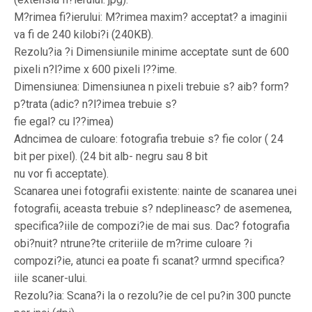
M?rimea fi?ierului: M?rimea maxim? acceptat? a imaginii
va fi de 240 kilobi?i (240KB).
Rezolu?ia ?i Dimensiunile minime acceptate sunt de 600
pixeli n?l?ime x 600 pixeli l??ime.
Dimensiunea: Dimensiunea n pixeli trebuie s? aib? form?
p?trata (adic? n?l?imea trebuie s?
fie egal? cu l??imea)
Adncimea de culoare: fotografia trebuie s? fie color ( 24
bit per pixel). (24 bit alb- negru sau 8 bit
nu vor fi acceptate).
Scanarea unei fotografii existente: nainte de scanarea unei
fotografii, aceasta trebuie s? ndeplineasc? de asemenea,
specifica?iile de compozi?ie de mai sus. Dac? fotografia
obi?nuit? ntrune?te criteriile de m?rime culoare ?i
compozi?ie, atunci ea poate fi scanat? urmnd specifica?
iile scaner-ului.
Rezolu?ia: Scana?i la o rezolu?ie de cel pu?in 300 puncte