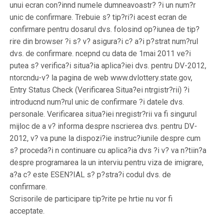
unui ecran con?innd numele dumneavoastr? ?i un num?r
unic de confirmare. Trebuie s? tip?ri?i acest ecran de
confirmare pentru dosarul dvs. folosind op?iunea de tip?
rire din browser ?i s? v? asigura?i c? a?i p?strat num?rul
dvs. de confirmare. ncepnd cu data de 1mai 2011 ve?i
putea s? verifica?i situa?ia aplica?iei dvs. pentru DV-2012,
ntorcndu-v? la pagina de web www.dvlottery.state.gov,
Entry Status Check (Verificarea Situa?ei ntrgistr?rii) ?i
introducnd num?rul unic de confirmare ?i datele dvs.
personale. Verificarea situa?iei nregistr?rii va fi singurul
mijloc de a v? informa despre nscrierea dvs. pentru DV-
2012, v? va pune la dispozi?ie instruc?iunile despre cum
s? proceda?i n continuare cu aplica?ia dvs ?i v? va n?tiin?a
despre programarea la un interviu pentru viza de imigrare,
a?a c? este ESEN?IAL s? p?stra?i codul dvs. de
confirmare.
Scrisorile de participare tip?rite pe hrtie nu vor fi
acceptate.