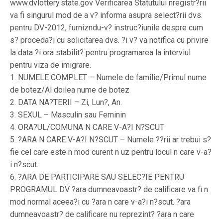
www.dvlottery.state.gov Verificarea Statutului nregistr?rii
va fi singurul mod de a v? informa asupra select?rii dvs.
pentru DV-2012, furnizndu-v? instruc?iunile despre cum
s? proceda?i cu solicitarea dvs. ?i v? va notifica cu privire
la data ?i ora stabilit? pentru programarea la interviul
pentru viza de imigrare.
1. NUMELE COMPLET – Numele de familie/Primul nume
de botez/Al doilea nume de botez
2. DATA NA?TERII – Zi, Lun?, An.
3. SEXUL – Masculin sau Feminin
4. ORA?UL/COMUNA N CARE V-A?I N?SCUT
5. ?ARA N CARE V-A?I N?SCUT – Numele ??rii ar trebui s?
fie cel care este n mod curent n uz pentru locul n care v-a?
i n?scut.
6. ?ARA DE PARTICIPARE SAU SELEC?IE PENTRU
PROGRAMUL DV ?ara dumneavoastr? de calificare va fi n
mod normal aceea?i cu ?ara n care v-a?i n?scut. ?ara
dumneavoastr? de calificare nu reprezint? ?ara n care