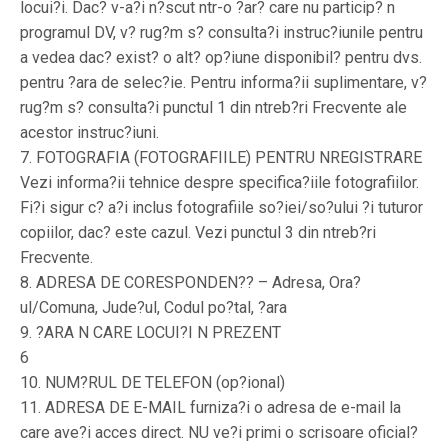
locui?i. Dac? v-a?i n?scut ntr-o ?ar? care nu particip? n
programul DV, v? rug?m s? consulta?i instruc?iunile pentru
a vedea dac? exist? o alt? op?iune disponibil? pentru dvs.
pentru ?ara de selec?ie. Pentru informa?ii suplimentare, v?
rug?m s? consulta?i punctul 1 din ntreb?ri Frecvente ale
acestor instruc?iuni.
7. FOTOGRAFIA (FOTOGRAFIILE) PENTRU NREGISTRARE
Vezi informa?ii tehnice despre specifica?iile fotografiilor.
Fi?i sigur c? a?i inclus fotografiile so?iei/so?ului ?i tuturor
copiilor, dac? este cazul. Vezi punctul 3 din ntreb?ri
Frecvente.
8. ADRESA DE CORESPONDEN?? – Adresa, Ora?
ul/Comuna, Jude?ul, Codul po?tal, ?ara
9. ?ARA N CARE LOCUI?I N PREZENT
6
10. NUM?RUL DE TELEFON (op?ional)
11. ADRESA DE E-MAIL furniza?i o adresa de e-mail la
care ave?i acces direct. NU ve?i primi o scrisoare oficial?