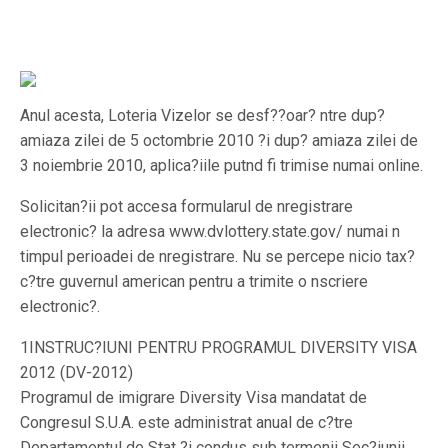
Anul acesta, Loteria Vizelor se desf??oar? ntre dup?
amiaza zilei de 5 octombrie 2010 ?i dup? amiaza zilei de
3 noiembrie 2010, aplica?iile putnd fi trimise numai online.
Solicitan?ii pot accesa formularul de nregistrare
electronic? la adresa www.dvlottery.state.gov/ numai n
timpul perioadei de nregistrare. Nu se percepe nicio tax?
c?tre guvernul american pentru a trimite o nscriere
electronic?.
1INSTRUC?IUNI PENTRU PROGRAMUL DIVERSITY VISA
2012 (DV-2012)
Programul de imigrare Diversity Visa mandatat de
Congresul S.U.A. este administrat anual de c?tre
Departamentul de Stat ?i condus sub termenii Sec?iunii