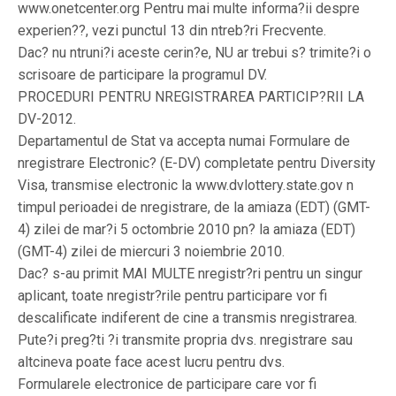
www.onetcenter.org Pentru mai multe informa?ii despre
experien??, vezi punctul 13 din ntreb?ri Frecvente.
Dac? nu ntruni?i aceste cerin?e, NU ar trebui s? trimite?i o
scrisoare de participare la programul DV.
PROCEDURI PENTRU NREGISTRAREA PARTICIP?RII LA
DV-2012.
Departamentul de Stat va accepta numai Formulare de
nregistrare Electronic? (E-DV) completate pentru Diversity
Visa, transmise electronic la www.dvlottery.state.gov n
timpul perioadei de nregistrare, de la amiaza (EDT) (GMT-
4) zilei de mar?i 5 octombrie 2010 pn? la amiaza (EDT)
(GMT-4) zilei de miercuri 3 noiembrie 2010.
Dac? s-au primit MAI MULTE nregistr?ri pentru un singur
aplicant, toate nregistr?rile pentru participare vor fi
descalificate indiferent de cine a transmis nregistrarea.
Pute?i preg?ti ?i transmite propria dvs. nregistrare sau
altcineva poate face acest lucru pentru dvs.
Formularele electronice de participare care vor fi