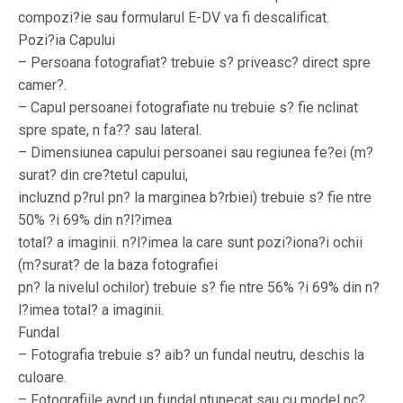
compozi?ie sau formularul E-DV va fi descalificat.
Pozi?ia Capului
– Persoana fotografiat? trebuie s? priveasc? direct spre
camer?.
– Capul persoanei fotografiate nu trebuie s? fie nclinat
spre spate, n fa?? sau lateral.
– Dimensiunea capului persoanei sau regiunea fe?ei (m?
surat? din cre?tetul capului,
incluznd p?rul pn? la marginea b?rbiei) trebuie s? fie ntre
50% ?i 69% din n?l?imea
total? a imaginii. n?l?imea la care sunt pozi?iona?i ochii
(m?surat? de la baza fotografiei
pn? la nivelul ochilor) trebuie s? fie ntre 56% ?i 69% din n?
l?imea total? a imaginii.
Fundal
– Fotografia trebuie s? aib? un fundal neutru, deschis la
culoare.
– Fotografiile avnd un fundal ntunecat sau cu model nc?