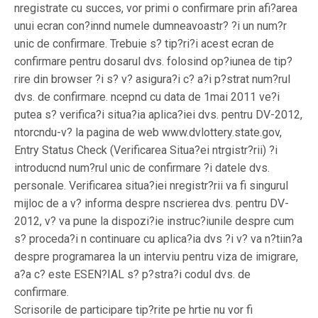
nregistrate cu succes, vor primi o confirmare prin afi?area
unui ecran con?innd numele dumneavoastr? ?i un num?r
unic de confirmare. Trebuie s? tip?ri?i acest ecran de
confirmare pentru dosarul dvs. folosind op?iunea de tip?
rire din browser ?i s? v? asigura?i c? a?i p?strat num?rul
dvs. de confirmare. ncepnd cu data de 1mai 2011 ve?i
putea s? verifica?i situa?ia aplica?iei dvs. pentru DV-2012,
ntorcndu-v? la pagina de web www.dvlottery.state.gov,
Entry Status Check (Verificarea Situa?ei ntrgistr?rii) ?i
introducnd num?rul unic de confirmare ?i datele dvs.
personale. Verificarea situa?iei nregistr?rii va fi singurul
mijloc de a v? informa despre nscrierea dvs. pentru DV-
2012, v? va pune la dispozi?ie instruc?iunile despre cum
s? proceda?i n continuare cu aplica?ia dvs ?i v? va n?tiin?a
despre programarea la un interviu pentru viza de imigrare,
a?a c? este ESEN?IAL s? p?stra?i codul dvs. de
confirmare.
Scrisorile de participare tip?rite pe hrtie nu vor fi