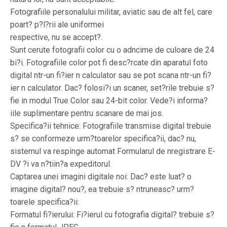
Fotografiile personalului militar, aviatic sau de alt fel, care
poart? p?l?rii ale uniformei
respective, nu se accept?.
Sunt cerute fotografii color cu o adncime de culoare de 24
bi?i. Fotografiile color pot fi desc?rcate din aparatul foto
digital ntr-un fi?ier n calculator sau se pot scana ntr-un fi?
ier n calculator. Dac? folosi?i un scaner, set?rile trebuie s?
fie in modul True Color sau 24-bit color. Vede?i informa?
iile suplimentare pentru scanare de mai jos.
Specifica?ii tehnice: Fotografiile transmise digital trebuie
s? se conformeze urm?toarelor specifica?ii, dac? nu,
sistemul va respinge automat Formularul de nregistrare E-
DV ?i va n?tiin?a expeditorul.
Captarea unei imagini digitale noi: Dac? este luat? o
imagine digital? nou?, ea trebuie s? ntruneasc? urm?
toarele specifica?ii:
Formatul fi?ierului: Fi?ierul cu fotografia digital? trebuie s?