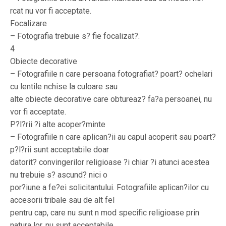
rcat nu vor fi acceptate.
Focalizare
– Fotografia trebuie s? fie focalizat?.
4
Obiecte decorative
– Fotografiile n care persoana fotografiat? poart? ochelari
cu lentile nchise la culoare sau
alte obiecte decorative care obtureaz? fa?a persoanei, nu
vor fi acceptate.
P?l?rii ?i alte acoper?minte
– Fotografiile n care aplican?ii au capul acoperit sau poart?
p?l?rii sunt acceptabile doar
datorit? convingerilor religioase ?i chiar ?i atunci acestea
nu trebuie s? ascund? nici o
por?iune a fe?ei solicitantului. Fotografiile aplican?ilor cu
accesorii tribale sau de alt fel
pentru cap, care nu sunt n mod specific religioase prin
natura lor, nu sunt acceptabile.