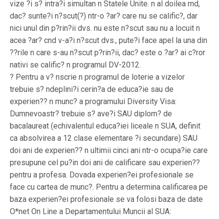
vize ?i s? intra?i simultan n Statele Unite. n al doilea rnd,
dac? sunte?i n?scut(?) ntr-o ?ar? care nu se calific?, dar
nici unul din p?rin?ii dvs. nu este n?scut sau nu a locuit n
acea ?ar? cnd v-a?i n?scut dvs., pute?i face apel la una din
??rile n care s-au n?scut p?rin?ii, dac? este o ?ar? ai c?ror
nativi se calific? n programul DV-2012.
? Pentru a v? nscrie n programul de loterie a vizelor
trebuie s? ndeplini?i cerin?a de educa?ie sau de
experien?? n munc? a programului Diversity Visa:
Dumnevoastr? trebuie s? ave?i SAU diplom? de
bacalaureat (echivalentul educa?iei liceale n SUA, definit
ca absolvirea a 12 clase elementare ?i secundare) SAU
doi ani de experien?? n ultimii cinci ani ntr-o ocupa?ie care
presupune cel pu?in doi ani de calificare sau experien??
pentru a profesa. Dovada experien?ei profesionale se
face cu cartea de munc?. Pentru a determina calificarea pe
baza experien?ei profesionale se va folosi baza de date
O*net On Line a Departamentului Muncii al SUA: