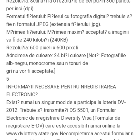
Rezolu?ia: Scana?i la o rezolu?ie de cel pu?in 300 puncte
per inci (dpi)
Formatul fi?ierului: Fi?ierul cu fotografia digital? trebuie s?
fie n formatul JPEG (extensia fi?ierului: jpg).
M?rimea fi?ierului: M?rimea maxim? acceptat? a imaginii
va fi de 240 kilobi?i (240KB)
Rezolu?ia: 600 pixeli x 600 pixeli
Adncimea de culoare: 24 bi?i culoare [Not?: Fotografiile
alb-negru, monocrome sau n tonuri de
gri nu vor fi acceptate.]
5
INFORMA?II NECESARE PENTRU NREGISTRAREA
ELECTRONIC?
Exist? numai un singur mod de a participa la loteria DV-
2012. Trebuie s? transmite?i DS 5501, un Formular
Electronic de nregistrare Diversity Visa (Formular de
nregistrare E-DV) care este accesibil numai online la
www.dvlottery.state.gov Necompletarea acestui formular n