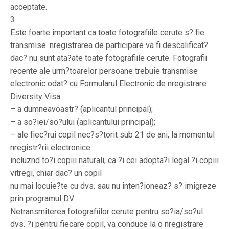
acceptate.
3
Este foarte important ca toate fotografiile cerute s? fie
transmise. nregistrarea de participare va fi descalificat?
dac? nu sunt ata?ate toate fotografiile cerute. Fotografii
recente ale urm?toarelor persoane trebuie transmise
electronic odat? cu Formularul Electronic de nregistrare
Diversity Visa:
– a dumneavoastr? (aplicantul principal);
– a so?iei/so?ului (aplicantului principal);
– ale fiec?rui copil nec?s?torit sub 21 de ani, la momentul
nregistr?rii electronice
incluznd to?i copiii naturali, ca ?i cei adopta?i legal ?i copiii
vitregi, chiar dac? un copil
nu mai locuie?te cu dvs. sau nu inten?ioneaz? s? imigreze
prin programul DV.
Netransmiterea fotografiilor cerute pentru so?ia/so?ul
dvs. ?i pentru fiecare copil, va conduce la o nregistrare