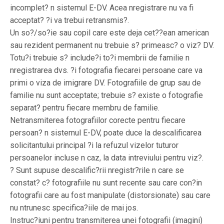
incomplet? n sistemul E-DV. Acea nregistrare nu va fi
acceptat? ?i va trebui retransmis?.
Un so?/so?ie sau copil care este deja cet??ean american
sau rezident permanent nu trebuie s? primeasc? o viz? DV.
Totu?i trebuie s? include?i to?i membrii de familie n
nregistrarea dvs. ?i fotografia fiecarei persoane care va
primi o viza de imigrare DV. Fotografiile de grup sau de
familie nu sunt acceptate; trebuie s? existe o fotografie
separat? pentru fiecare membru de familie.
Netransmiterea fotografiilor corecte pentru fiecare
persoan? n sistemul E-DV, poate duce la descalificarea
solicitantului principal ?i la refuzul vizelor tuturor
persoanelor incluse n caz, la data intreviului pentru viz?.
? Sunt supuse descalific?rii nregistr?rile n care se
constat? c? fotografiile nu sunt recente sau care con?in
fotografii care au fost manipulate (distorsionate) sau care
nu ntrunesc specifica?iile de mai jos.
Instruc?iuni pentru transmiterea unei fotografii (imagini)