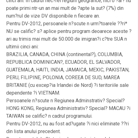
cinci ani. In cadrul fiec?rei regiuni geografice, nici o ?ar? nu
poate primi ntr-un an mai mult de ?apte la sut? (7%) din
num?rul de vize DV disponibile n fiecare an.
Pentru DV-2012, persoanele n?scute n urm?toarele ??ri*
NU se calific? s? aplice pentru program deoarece aceste ?
ari au trimis mai mult de 50.000 de imigran?i c?tre SUA n
ultimii cinci ani:
BRAZILIA, CANADA, CHINA (continental?), COLUMBIA,
REPUBLICA DOMINICAN?, ECUADOR, EL SALVADOR,
GUATEMALA, HAITI, INDIA, JAMAICA, MEXIC, PAKISTAN,
PERU, FILIPINE, POLONIA, COREEA DE SUD, MAREA
BRITANIE (cu excep?ia Irlandei de Nord) ?i teritoriile sale
dependente ?i VIETNAM.
Persoanele n?scute n Regiunea Adminstrativ? Special?
HONG KONG, Regiunea Administrativ? Special? MACAU ?i
TAIWAN se calific? n cadrul programului.
Pentru DV-2012, nu au fost ad?ugate ?i nici eliminate ??ri
din lista anului precedent.