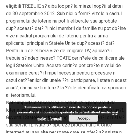
eligibili TREBUIE s? aiba loc pn? la miezul nop?ii al datei
de 30 septembrie 2012. Sub nici o form? vizele n cadrul
programului de loterie nu pot fi eliberate sau aprobate
dup? aceast? dat? ?i nici membrii de familie nu pot ob?ine
vize n cadrul programului de loterie pentru a urma
aplicantul principal n Statele Unite dup? aceast? dat?.
Pentru a li se elibera vize de imigrare DV, aplican?ii
trebuie s? ndeplineasc? TOATE cerin?ele de calificare ale
legii Statelor Unite. Aceste cerin?e pot cre?te nivelul de
examinare cerut ?i timpul necesar pentru procesare n
cazul cet??enilor din unele ??ri participante, listate n acest
anun?, dar nu se limiteaz? la ??rile identificate ca sponsori
ai terorismului.
Not? important? nscrierea electronic? n programul de
Timisoarastiri.ro utilizează fişiere de tip cookie pentru a
loterie anual DV este gratuit? (NU se percepe nici o tax?).
personaliza și îmbunătăți experiența ta pe Website-ul nostru
mai
Guvernul Statelor Unite nu angajeaz? consultan?i din afar?
Accept
multe informatii
sau servicii private s? opereze programul DV. Orice
intermediari sau alte persoane care se ofer? s? asiste n