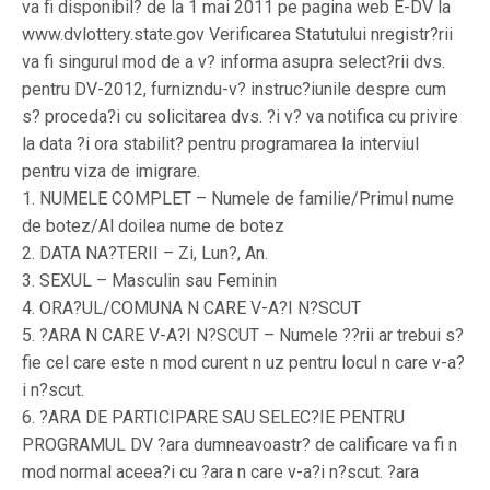
va fi disponibil? de la 1 mai 2011 pe pagina web E-DV la
www.dvlottery.state.gov Verificarea Statutului nregistr?rii
va fi singurul mod de a v? informa asupra select?rii dvs.
pentru DV-2012, furnizndu-v? instruc?iunile despre cum
s? proceda?i cu solicitarea dvs. ?i v? va notifica cu privire
la data ?i ora stabilit? pentru programarea la interviul
pentru viza de imigrare.
1. NUMELE COMPLET – Numele de familie/Primul nume
de botez/Al doilea nume de botez
2. DATA NA?TERII – Zi, Lun?, An.
3. SEXUL – Masculin sau Feminin
4. ORA?UL/COMUNA N CARE V-A?I N?SCUT
5. ?ARA N CARE V-A?I N?SCUT – Numele ??rii ar trebui s?
fie cel care este n mod curent n uz pentru locul n care v-a?
i n?scut.
6. ?ARA DE PARTICIPARE SAU SELEC?IE PENTRU
PROGRAMUL DV ?ara dumneavoastr? de calificare va fi n
mod normal aceea?i cu ?ara n care v-a?i n?scut. ?ara