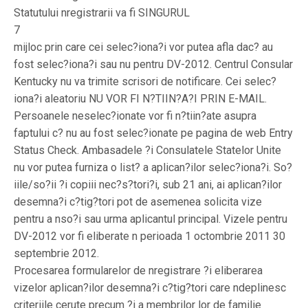
Statutului nregistrarii va fi SINGURUL
7
mijloc prin care cei selec?iona?i vor putea afla dac? au
fost selec?iona?i sau nu pentru DV-2012. Centrul Consular
Kentucky nu va trimite scrisori de notificare. Cei selec?
iona?i aleatoriu NU VOR FI N?TIIN?A?I PRIN E-MAIL.
Persoanele neselec?ionate vor fi n?tiin?ate asupra
faptului c? nu au fost selec?ionate pe pagina de web Entry
Status Check. Ambasadele ?i Consulatele Statelor Unite
nu vor putea furniza o list? a aplican?ilor selec?iona?i. So?
iile/so?ii ?i copiii nec?s?tori?i, sub 21 ani, ai aplican?ilor
desemna?i c?tig?tori pot de asemenea solicita vize
pentru a nso?i sau urma aplicantul principal. Vizele pentru
DV-2012 vor fi eliberate n perioada 1 octombrie 2011 30
septembrie 2012.
Procesarea formularelor de nregistrare ?i eliberarea
vizelor aplican?ilor desemna?i c?tig?tori care ndeplinesc
criteriile cerute precum ?i a membrilor lor de familie