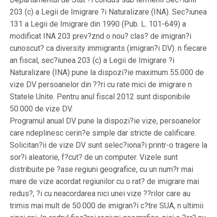
203 (c) a Legii de Imigrare ?i Naturalizare (INA). Sec?iunea
131 a Legii de Imigrare din 1990 (Pub. L. 101-649) a
modificat INA 203 prev?znd o nou? clas? de imigran?i
cunoscut? ca diversity immigrants (imigran?i DV). n fiecare
an fiscal, sec?iunea 203 (c) a Legii de Imigrare ?i
Naturalizare (INA) pune la dispozi?ie maximum 55.000 de
vize DV persoanelor din ??ri cu rate mici de imigrare n
Statele Unite. Pentru anul fiscal 2012 sunt disponibile
50.000 de vize DV.
Programul anual DV pune la dispozi?ie vize, persoanelor
care ndeplinesc cerin?e simple dar stricte de calificare.
Solicitan?ii de vize DV sunt selec?iona?i printr-o tragere la
sor?i aleatorie, f?cut? de un computer. Vizele sunt
distribuite pe ?ase regiuni geografice, cu un num?r mai
mare de vize acordat regiunilor cu o rat? de imigrare mai
redus?, ?i cu neacordarea nici unei vize ??rilor care au
trimis mai mult de 50.000 de imigran?i c?tre SUA, n ultimii