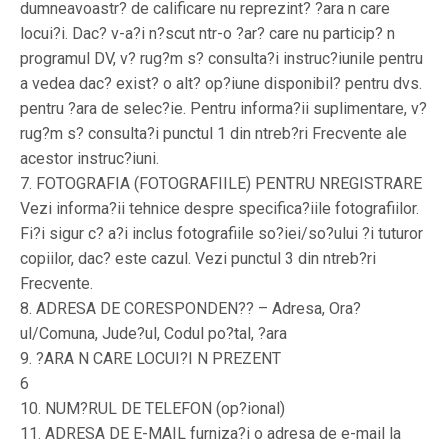
dumneavoastr? de calificare nu reprezint? ?ara n care
locui?i. Dac? v-a?i n?scut ntr-o ?ar? care nu particip? n
programul DV, v? rug?m s? consulta?i instruc?iunile pentru
a vedea dac? exist? o alt? op?iune disponibil? pentru dvs.
pentru ?ara de selec?ie. Pentru informa?ii suplimentare, v?
rug?m s? consulta?i punctul 1 din ntreb?ri Frecvente ale
acestor instruc?iuni.
7. FOTOGRAFIA (FOTOGRAFIILE) PENTRU NREGISTRARE
Vezi informa?ii tehnice despre specifica?iile fotografiilor.
Fi?i sigur c? a?i inclus fotografiile so?iei/so?ului ?i tuturor
copiilor, dac? este cazul. Vezi punctul 3 din ntreb?ri
Frecvente.
8. ADRESA DE CORESPONDEN?? – Adresa, Ora?
ul/Comuna, Jude?ul, Codul po?tal, ?ara
9. ?ARA N CARE LOCUI?I N PREZENT
6
10. NUM?RUL DE TELEFON (op?ional)
11. ADRESA DE E-MAIL furniza?i o adresa de e-mail la