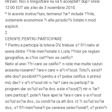
ntrzieri. Nici o nregistrare nu va fi acceptat? dup? orele
12:00 EDT ale zilei de 3 noiembrie 2010.
* In aceste instruc?iuni, termenul ?ar? include ??rile,
sistemele economice ?i alte jurisdic?ii listate n mod
explicit.
2
CERIN?E PENTRU PARTICIPARE:
? Pentru a participa la loteria DV, trebuie s? fi?i nativ al
uneia dintre ??rile men?ionate n Lista ??rilor pe regiuni
geografice, ai c?ror cet??eni se calific?.
Nativ al unei ??ri care se calific?: n cele mai multe cazuri
aceasta nseamn? ?ara n care v-a?i n?scut. Totu?i, exist?
alte dou? posibilit??i pentru a v? putea califica. n primul
rnd, dac? v-a?i n?scut ntr-o ?ar? care nu particip? la
program dar so?ul/so?ia dvs. este n?scut(?) ntr-o ?ar?
care particip?, pute?i face apel la ?ara n care s-a n?scut
so?ul/so?ia dvs., cu condi?ia ca att dvs. ct ?i so?ul/so?ia
dvs., s? fi?i men?iona?i pe cererea selec?ionat?, s? primi?i