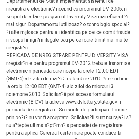
Departamentul de Stat a implementat sistemul de
nregistrare electronic? ncepnd cu programul DV-2005, n
scopul de a face programul Diversity Visa mai eficient ?i
mai sigur. Departamentul utilizeaz? o tehnologie special?
?i alte mijloace pentru a i identifica pe cei ce comit fraude
n scopul imigr?rii ilegale sau pe cei care trimit mai multe
nregistr?ri.
PERIOADA DE NREGISTRARE PENTRU DIVERSITY VISA
nregistr?rile pentru programul DV-2012 trebuie transmise
electronic n perioada care ncepe la orele 12 :00 EDT
(GMT-4) ale zilei de mar?i 5 octombrie 2010 ?i se ncheie
la orele 12 :00 EDT (GMT-4) ale zilei de miercuri 3
noiembrie 2010. Solicitan?ii pot accesa formularul
electronic (E-DV) la adresa www.dvlottery.state.gov n
perioada de nregistrare. Scrisorile de participare trimise
prin po?t? nu vor fi acceptate. Solicitan?ii sunt ncuraja?i s?
nu a?tepte ultima s?pt?mn? a perioadei de nregistrare
pentru a aplica. Cererea foarte mare poate conduce la