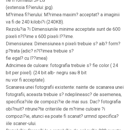
fie n formatul JPEG
(extensia fi?ierului: jpg).
M?rimea fi?ierului: M?rimea maxim? acceptat? a imaginii
va fi de 240 kilobi?i (240KB).
Rezolu?ia ?i Dimensiunile minime acceptate sunt de 600
pixeli n?l?ime x 600 pixeli l??ime.
Dimensiunea: Dimensiunea n pixeli trebuie s? aib? form?
p?trata (adic? n?l?imea trebuie s?
fie egal? cu l??imea)
Adncimea de culoare: fotografia trebuie s? fie color ( 24
bit per pixel). (24 bit alb- negru sau 8 bit
nu vor fi acceptate).
Scanarea unei fotografii existente: nainte de scanarea unei
fotografii, aceasta trebuie s? ndeplineasc? de asemenea,
specifica?iile de compozi?ie de mai sus. Dac? fotografia
obi?nuit? ntrune?te criteriile de m?rime culoare ?i
compozi?ie, atunci ea poate fi scanat? urmnd specifica?
iile scaner-ului.