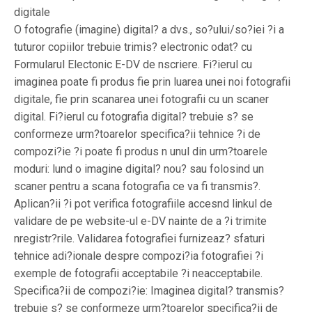
digitale
O fotografie (imagine) digital? a dvs., so?ului/so?iei ?i a
tuturor copiilor trebuie trimis? electronic odat? cu
Formularul Electonic E-DV de nscriere. Fi?ierul cu
imaginea poate fi produs fie prin luarea unei noi fotografii
digitale, fie prin scanarea unei fotografii cu un scaner
digital. Fi?ierul cu fotografia digital? trebuie s? se
conformeze urm?toarelor specifica?ii tehnice ?i de
compozi?ie ?i poate fi produs n unul din urm?toarele
moduri: lund o imagine digital? nou? sau folosind un
scaner pentru a scana fotografia ce va fi transmis?.
Aplican?ii ?i pot verifica fotografiile accesnd linkul de
validare de pe website-ul e-DV nainte de a ?i trimite
nregistr?rile. Validarea fotografiei furnizeaz? sfaturi
tehnice adi?ionale despre compozi?ia fotografiei ?i
exemple de fotografii acceptabile ?i neacceptabile.
Specifica?ii de compozi?ie: Imaginea digital? transmis?
trebuie s? se conformeze urm?toarelor specifica?ii de