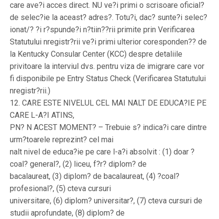
care ave?i acces direct. NU ve?i primi o scrisoare oficial?
de selec?ie la aceast? adres?. Totu?i, dac? sunte?i selec?
ionat/? ?i r?spunde?i n?tiin??rii primite prin Verificarea
Statutului nregistr?rii ve?i primi ulterior coresponden?? de
la Kentucky Consular Center (KCC) despre detaliile
privitoare la interviul dvs. pentru viza de imigrare care vor
fi disponibile pe Entry Status Check (Verificarea Statutului
nregistr?rii.)
12. CARE ESTE NIVELUL CEL MAI NALT DE EDUCA?IE PE
CARE L-A?I ATINS,
PN? N ACEST MOMENT? – Trebuie s? indica?i care dintre
urm?toarele reprezint? cel mai
nalt nivel de educa?ie pe care l-a?i absolvit : (1) doar ?
coal? general?, (2) liceu, f?r? diplom? de
bacalaureat, (3) diplom? de bacalaureat, (4) ?coal?
profesional?, (5) cteva cursuri
universitare, (6) diplom? universitar?, (7) cteva cursuri de
studii aprofundate, (8) diplom? de