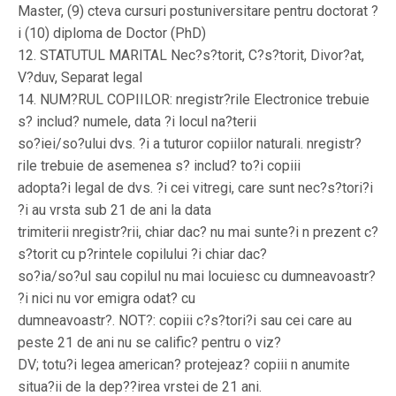
Master, (9) cteva cursuri postuniversitare pentru doctorat ?
i (10) diploma de Doctor (PhD)
12. STATUTUL MARITAL Nec?s?torit, C?s?torit, Divor?at,
V?duv, Separat legal
14. NUM?RUL COPIILOR: nregistr?rile Electronice trebuie
s? includ? numele, data ?i locul na?terii
so?iei/so?ului dvs. ?i a tuturor copiilor naturali. nregistr?
rile trebuie de asemenea s? includ? to?i copiii
adopta?i legal de dvs. ?i cei vitregi, care sunt nec?s?tori?i
?i au vrsta sub 21 de ani la data
trimiterii nregistr?rii, chiar dac? nu mai sunte?i n prezent c?
s?torit cu p?rintele copilului ?i chiar dac?
so?ia/so?ul sau copilul nu mai locuiesc cu dumneavoastr?
?i nici nu vor emigra odat? cu
dumneavoastr?. NOT?: copiii c?s?tori?i sau cei care au
peste 21 de ani nu se calific? pentru o viz?
DV; totu?i legea american? protejeaz? copiii n anumite
situa?ii de la dep??irea vrstei de 21 ani.