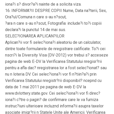
iona?i s? divor?a?i nainte de a solicita viza.
16. INFORMA?II DESPRE COPII Nume, Data na?terii, Sex,
Ora?ul/Comuna n care s-au n?scut,
?ara n care s-au n?scut, Fotografia: include?i to?i copiii
declara?i la punctul 14 de mai sus.
SELEC?IONAREA APLICAN?ILOR
Aplican?ii vor fi selec?iona?i aleatoriu de un calculator,
dintre toate formularele de nregistrare calificate. To?i cei
nscri?i la Diversity Visa (DV-2012) vor trebui s? acceseze
pagina de web E-DV la Verificarea Statutului nregisr?rii
pentru a afla dac? nregistrarea lor a fost selec?ionat? sau
nu n loteria DV. Cei selec?iona?i vor fi n?tiin?a?i prin
Verificarea Statutului nregistr?rii disponibil? ncepnd cu
data de 1 mai 2011 pe pagina de web E-DV la
www.dvlottery.state.gov. Cei selec?iona?i vor fi direc?
iona?i c?tre o pagin? de confirmare care le va furniza
instruc?iuni ulterioare incluznd informa?ii asupra taxelor
asociate imigr?rii n Statele Unite ale Americii. Verificarea