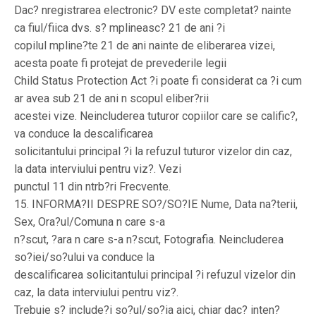
Dac? nregistrarea electronic? DV este completat? nainte
ca fiul/fiica dvs. s? mplineasc? 21 de ani ?i
copilul mpline?te 21 de ani nainte de eliberarea vizei,
acesta poate fi protejat de prevederile legii
Child Status Protection Act ?i poate fi considerat ca ?i cum
ar avea sub 21 de ani n scopul eliber?rii
acestei vize. Neincluderea tuturor copiilor care se calific?,
va conduce la descalificarea
solicitantului principal ?i la refuzul tuturor vizelor din caz,
la data interviului pentru viz?. Vezi
punctul 11 din ntrb?ri Frecvente.
15. INFORMA?II DESPRE SO?/SO?IE Nume, Data na?terii,
Sex, Ora?ul/Comuna n care s-a
n?scut, ?ara n care s-a n?scut, Fotografia. Neincluderea
so?iei/so?ului va conduce la
descalificarea solicitantului principal ?i refuzul vizelor din
caz, la data interviului pentru viz?.
Trebuie s? include?i so?ul/so?ia aici, chiar dac? inten?