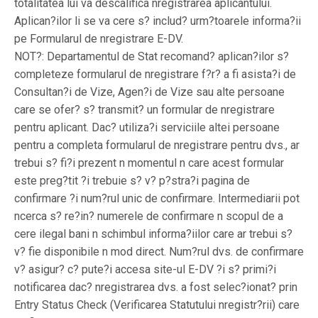
totalitatea lui va descalifica nregistrarea aplicantului.
Aplican?ilor li se va cere s? includ? urm?toarele informa?ii
pe Formularul de nregistrare E-DV.
NOT?: Departamentul de Stat recomand? aplican?ilor s?
completeze formularul de nregistrare f?r? a fi asista?i de
Consultan?i de Vize, Agen?i de Vize sau alte persoane
care se ofer? s? transmit? un formular de nregistrare
pentru aplicant. Dac? utiliza?i serviciile altei persoane
pentru a completa formularul de nregistrare pentru dvs., ar
trebui s? fi?i prezent n momentul n care acest formular
este preg?tit ?i trebuie s? v? p?stra?i pagina de
confirmare ?i num?rul unic de confirmare. Intermediarii pot
ncerca s? re?in? numerele de confirmare n scopul de a
cere ilegal bani n schimbul informa?iilor care ar trebui s?
v? fie disponibile n mod direct. Num?rul dvs. de confirmare
v? asigur? c? pute?i accesa site-ul E-DV ?i s? primi?i
notificarea dac? nregistrarea dvs. a fost selec?ionat? prin
Entry Status Check (Verificarea Statutului nregistr?rii) care