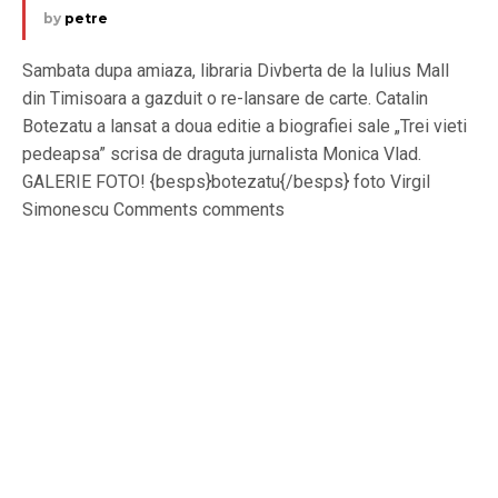
by
petre
Sambata dupa amiaza, libraria Divberta de la Iulius Mall
din Timisoara a gazduit o re-lansare de carte. Catalin
Botezatu a lansat a doua editie a biografiei sale „Trei vieti
pedeapsa” scrisa de draguta jurnalista Monica Vlad.
GALERIE FOTO! {besps}botezatu{/besps} foto Virgil
Simonescu Comments comments