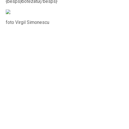
{besps}botezatu{/besps}
foto Virgil Simonescu