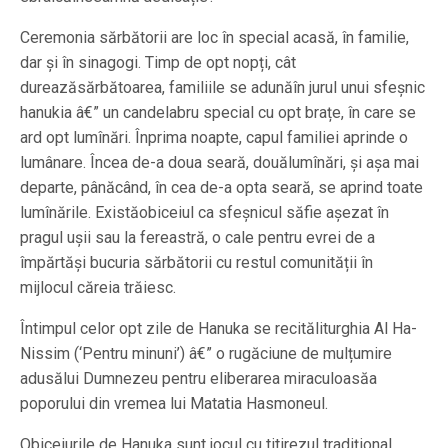
Ceremonia sărbătorii are loc în special acasă, în familie,
dar și în sinagogi. Timp de opt nopți, cât
dureazăsărbătoarea, familiile se adunăîn jurul unui sfeșnic
hanukia â€” un candelabru special cu opt brațe, în care se
ard opt lumînări. Înprima noapte, capul familiei aprinde o
lumânare. Încea de-a doua seară, douălumînări, și așa mai
departe, pânăcând, în cea de-a opta seară, se aprind toate
lumînările. Existăobiceiul ca sfeșnicul săfie așezat în
pragul ușii sau la fereastră, o cale pentru evrei de a
împărtăși bucuria sărbătorii cu restul comunității în
mijlocul căreia trăiesc.
Întimpul celor opt zile de Hanuka se recităliturghia Al Ha-
Nissim (‘Pentru minuni’) â€” o rugăciune de mulțumire
adusălui Dumnezeu pentru eliberarea miraculoasăa
poporului din vremea lui Matatia Hasmoneul.
Obiceiurile de Hanuka sunt jocul cu titirezul tradițional