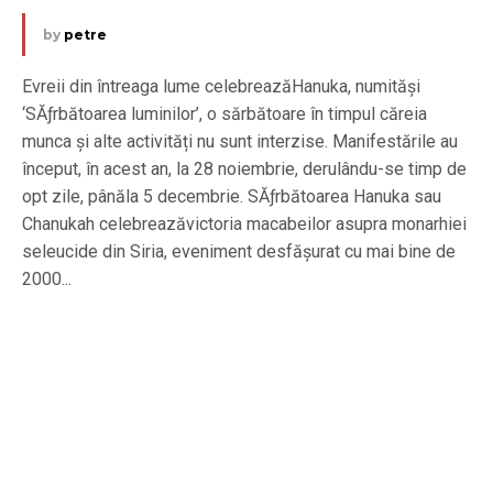
by
petre
Evreii din întreaga lume celebreazăHanuka, numităși
‘SĂƒrbătoarea luminilor’, o sărbătoare în timpul căreia
munca și alte activități nu sunt interzise. Manifestările au
început, în acest an, la 28 noiembrie, derulându-se timp de
opt zile, pânăla 5 decembrie. SĂƒrbătoarea Hanuka sau
Chanukah celebreazăvictoria macabeilor asupra monarhiei
seleucide din Siria, eveniment desfășurat cu mai bine de
2000...