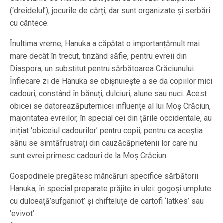
(‘dreidelul’), jocurile de cărți, dar sunt organizate și serbări
cu cântece.
Înultima vreme, Hanuka a căpătat o importanțămult mai
mare decât în trecut, tinzând săfie, pentru evreii din
Diaspora, un substitut pentru sărbătoarea Crăciunului.
Înfiecare zi de Hanuka se obișnuiește a se da copiilor mici
cadouri, constând în bănuți, dulciuri, alune sau nuci. Acest
obicei se datoreazăputernicei influențe al lui Moș Crăciun,
majoritatea evreilor, în special cei din țările occidentale, au
inițiat ‘obiceiul cadourilor’ pentru copii, pentru ca aceștia
sănu se simtăfrustrați din cauzăcăprietenii lor care nu
sunt evrei primesc cadouri de la Moș Crăciun.
Gospodinele pregătesc mâncăruri specifice sărbătorii
Hanuka, în special preparate prăjite în ulei: gogoși umplute
cu dulceață’sufganiot’ și chifteluțe de cartofi ‘latkes’ sau
‘evivot’.