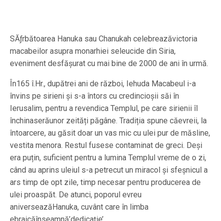
SĂƒrbătoarea Hanuka sau Chanukah celebreazăvictoria
macabeilor asupra monarhiei seleucide din Siria,
eveniment desfășurat cu mai bine de 2000 de ani în urmă.
În165 î.Hr., dupătrei ani de război, Iehuda Macabeul i-a
învins pe sirieni și s-a întors cu credincioșii săi în
Ierusalim, pentru a revendica Templul, pe care sirienii îl
închinaserăunor zeități păgâne. Tradiția spune căevreii, la
întoarcere, au găsit doar un vas mic cu ulei pur de măsline,
vestita menora. Restul fusese contaminat de greci. Deși
era puțin, suficient pentru a lumina Templul vreme de o zi,
când au aprins uleiul s-a petrecut un miracol și sfeșnicul a
ars timp de opt zile, timp necesar pentru producerea de
ulei proaspăt. De atunci, poporul evreu
aniverseazăHanuka, cuvânt care în limba
ebraicăînseamnă’dedicație’.