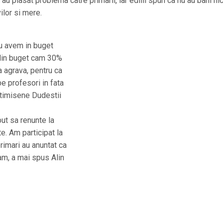
u plasat problema catre primarii, iar edilii spun ca nu au bani nic
ilor si mere.
Nu avem in buget
 din buget cam 30%
a agrava, pentru ca
pe profesori in fata
i timisene Dudestii
put sa renunte la
e. Am participat la
rimari au anuntat ca
am, a mai spus Alin