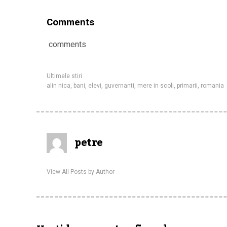
Comments
comments
Ultimele stiri
alin nica
,
bani
,
elevi
,
guvernanti
,
mere in scoli
,
primarii
,
romania
petre
View All Posts by Author