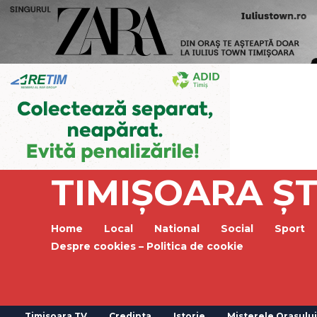
TIMIȘOARA ȘT
Home
Local
National
Social
Sport
Despre cookies – Politica de cookie
Timisoara TV
Credinta
Istorie
Misterele Orasului