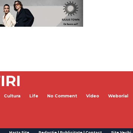
IRI
Cultura
Life
No Comment
Video
Weborial
Harta Site
Redactie | Publicitate | Contact
Site Vechi