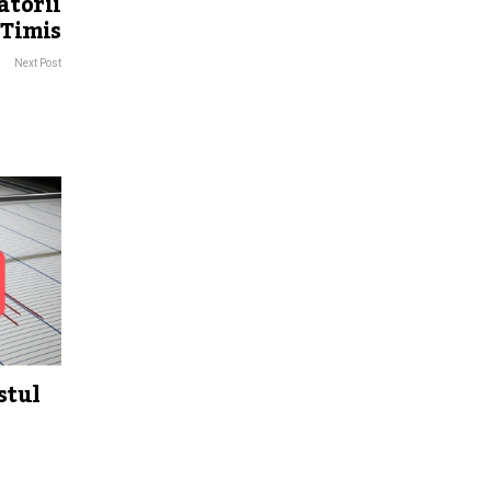
atorii
 Timis
Next Post
stul