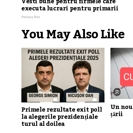
Vesti bune pentru firmele care
executa lucrari pentru primarii
Previous Post
You May Also Like
Un nou
Primele rezultate exit poll
țării
la alegerile prezidențiale
turul al doilea