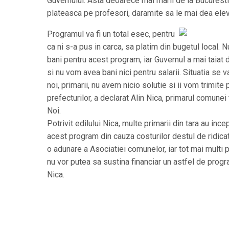
Guvernului. Asta deoarece mai marii de la Bucuresti a
plateasca pe profesori, daramite sa le mai dea elev
Programul va fi un total esec, pentru
ca ni s-a pus in carca, sa platim din bugetul local. 
bani pentru acest program, iar Guvernul a mai taiat
si nu vom avea bani nici pentru salarii. Situatia se v
noi, primarii, nu avem nicio solutie si ii vom trimite 
prefecturilor, a declarat Alin Nica, primarul comune
Noi.
Potrivit edilului Nica, multe primarii din tara au ince
acest program din cauza costurilor destul de ridicat
o adunare a Asociatiei comunelor, iar tot mai multi p
nu vor putea sa sustina financiar un astfel de progr
Nica.