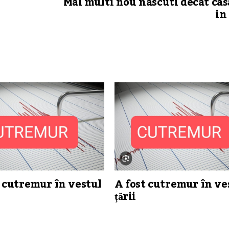
Mai multi nou nascuti decat cas
in
 cutremur în vestul
A fost cutremur în ve
țării