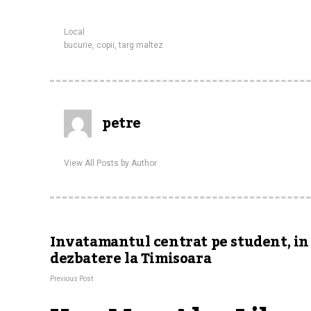
Local
bucurie
,
copii
,
targ maltez
petre
View All Posts by Author
Invatamantul centrat pe student, in
dezbatere la Timisoara
Previous Post