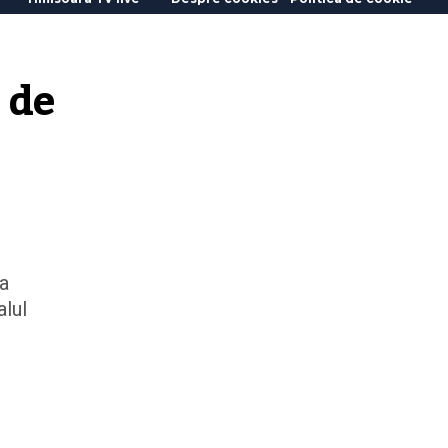
de 
ra
alul