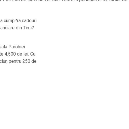
 va cump?ra cadouri
nanciare din Timi?
 sala Parohiei
e 4.500 de lei. Cu
ciun pentru 250 de