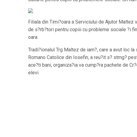
Filiala din Timi?oara a Serviciului de Ajutor Maltez
de s?rb?tori pentru copiii cu probleme sociale ?i fi
oara.
Tradi?ionalul Trg Maltez de iarn?, care a avut loc la
Romano Catolice din Iosefin, a reu?it s? strng? pest
ace?ti bani, organiza?ia va cump?ra pachete de Cr?
elevi.