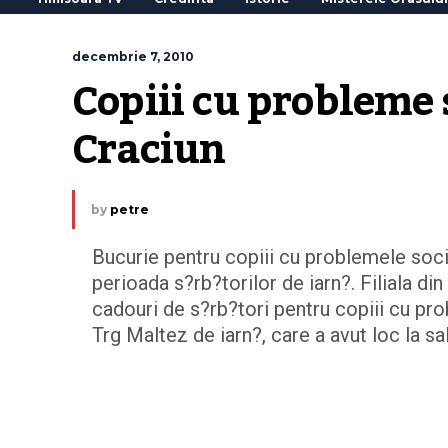
decembrie 7, 2010
Copiii cu probleme 
Craciun
by
petre
Bucurie pentru copiii cu problemele socia
perioada s?rb?torilor de iarn?. Filiala d
cadouri de s?rb?tori pentru copiii cu pro
Trg Maltez de iarn?, care a avut loc la s