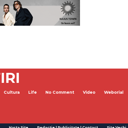
IRI
Cultura
Life
No Comment
Video
Weborial
Harta Site
Redactie | Publicitate | Contact
Site Vechi