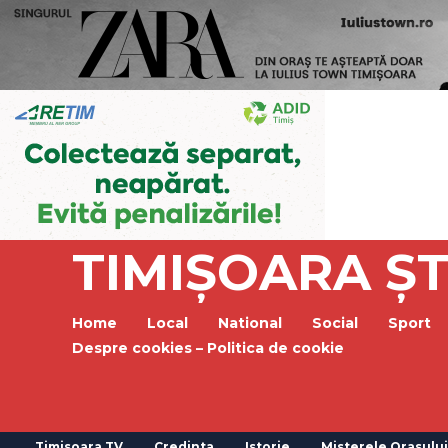
TIMIȘOARA ȘT
Home
Local
National
Social
Sport
Despre cookies – Politica de cookie
Timisoara TV
Credinta
Istorie
Misterele Orasului