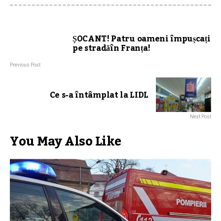
ȘOCANT! Patru oameni împușcați
pe stradăîn Franța!
Previous Post
Ce s-a întâmplat la LIDL
Next Post
You May Also Like