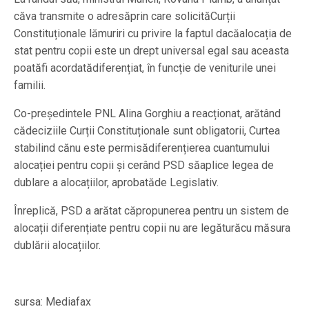
căva transmite o adresăprin care solicităCurții
Constituționale lămuriri cu privire la faptul dacăalocația de
stat pentru copii este un drept universal egal sau aceasta
poatăfi acordatădiferențiat, în funcție de veniturile unei
familii.
Co-președintele PNL Alina Gorghiu a reacționat, arătând
cădeciziile Curții Constituționale sunt obligatorii, Curtea
stabilind cănu este permisădiferențierea cuantumului
alocației pentru copii și cerând PSD săaplice legea de
dublare a alocațiilor, aprobatăde Legislativ.
Înreplică, PSD a arătat căpropunerea pentru un sistem de
alocații diferențiate pentru copii nu are legăturăcu măsura
dublării alocațiilor.
sursa: Mediafax