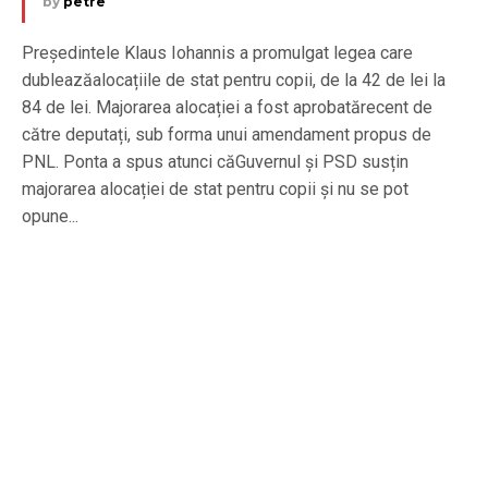
by
petre
Președintele Klaus Iohannis a promulgat legea care
dubleazăalocațiile de stat pentru copii, de la 42 de lei la
84 de lei. Majorarea alocației a fost aprobatărecent de
către deputați, sub forma unui amendament propus de
PNL. Ponta a spus atunci căGuvernul și PSD susțin
majorarea alocației de stat pentru copii și nu se pot
opune...