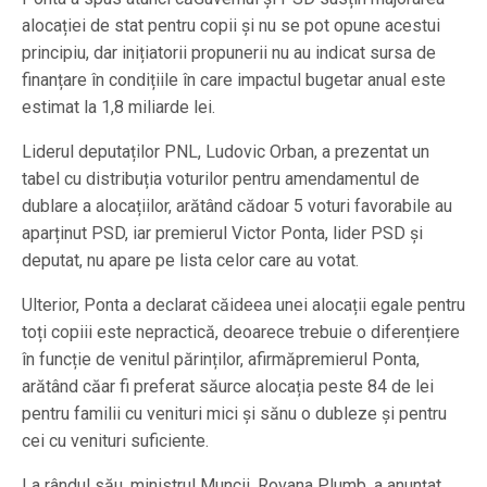
alocației de stat pentru copii și nu se pot opune acestui
principiu, dar inițiatorii propunerii nu au indicat sursa de
finanțare în condițiile în care impactul bugetar anual este
estimat la 1,8 miliarde lei.
Liderul deputaților PNL, Ludovic Orban, a prezentat un
tabel cu distribuția voturilor pentru amendamentul de
dublare a alocațiilor, arătând cădoar 5 voturi favorabile au
aparținut PSD, iar premierul Victor Ponta, lider PSD și
deputat, nu apare pe lista celor care au votat.
Ulterior, Ponta a declarat căideea unei alocații egale pentru
toți copiii este nepractică, deoarece trebuie o diferențiere
în funcție de venitul părinților, afirmăpremierul Ponta,
arătând căar fi preferat săurce alocația peste 84 de lei
pentru familii cu venituri mici și sănu o dubleze și pentru
cei cu venituri suficiente.
La rândul său, ministrul Muncii, Rovana Plumb, a anunțat