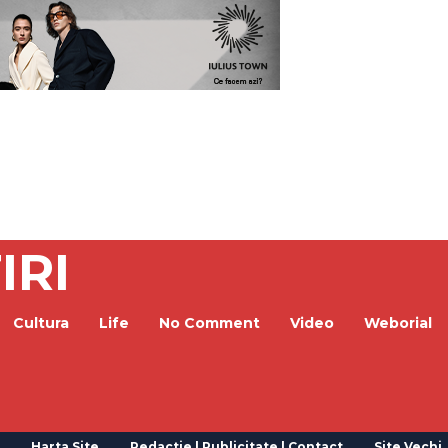
IRI
Cultura
Life
No Comment
Video
Weborial
Harta Site
Redactie | Publicitate | Contact
Site Vechi