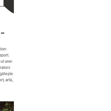
 –
ion:
sport.
-ul unei
ratorii
regătește
t, artă,