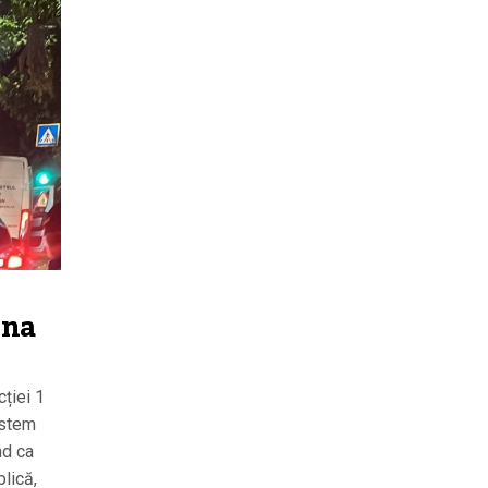
ona
cției 1
istem
nd ca
lică,