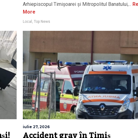
Arhiepiscopul Timișoarei și Mitropolitul Banatului,...
Re
More
Local
,
Top News
iulie 27, 2026
și!
Accident grav în Timiș