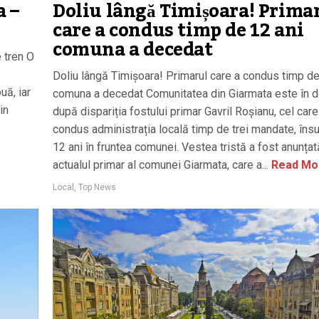
a –
Doliu lângă Timișoara! Prima
care a condus timp de 12 ani
comuna a decedat
 tren O
Doliu lângă Timișoara! Primarul care a condus timp de
uă, iar
comuna a decedat Comunitatea din Giarmata este în d
in
după dispariția fostului primar Gavril Roșianu, cel care
condus administrația locală timp de trei mandate, în
12 ani în fruntea comunei. Vestea tristă a fost anunța
actualul primar al comunei Giarmata, care a...
Read Mo
Local
,
Top News