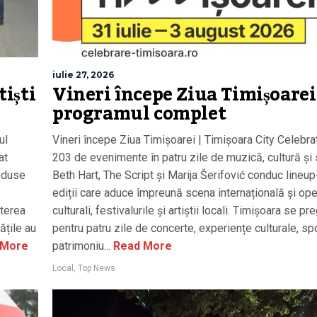
iulie 27, 2026
tiști
Vineri începe Ziua Timișoarei
programul complet
ul
Vineri începe Ziua Timișoarei | Timișoara City Celebrat
at
203 de evenimente în patru zile de muzică, cultură și 
roduse
Beth Hart, The Script și Marija Šerifović conduc lineup
ediții care aduce împreună scena internațională și ope
șterea
culturali, festivalurile și artiștii locali. Timișoara se p
ățile au
pentru patru zile de concerte, experiențe culturale, spor
 More
patrimoniu...
Read More
Local
,
Top News