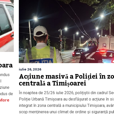
oara
iulie 26, 2026
Acțiune masivă a Poliției în z
condus
centrală a Timișoarei
l
iziune
În noaptea de 25/26 iulie 2026, polițiștii din cadrul Se
ondus de
Poliție Urbană Timișoara au desfășurat o acțiune în s
More
integrat în zona centrală a municipiului Timișoara, avâ
scop menținerea unui climat de ordine și siguranță pub