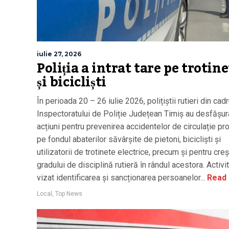
iulie 27, 2026
Poliția a intrat tare pe trotine
și bicicliști
În perioada 20 – 26 iulie 2026, polițiștii rutieri din cadr
Inspectoratului de Poliție Județean Timiș au desfășur
acțiuni pentru prevenirea accidentelor de circulație p
pe fondul abaterilor săvârșite de pietoni, bicicliști și
utilizatorii de trotinete electrice, precum și pentru cre
gradului de disciplină rutieră în rândul acestora. Activit
vizat identificarea și sancționarea persoanelor...
Read
Local
,
Top News