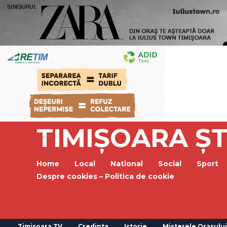
TIMIȘOARA ȘT
Home
Local
National
Social
Sport
Despre cookies – Politica de cookie
Timisoara TV
Credinta
Istorie
Misterele Orasului