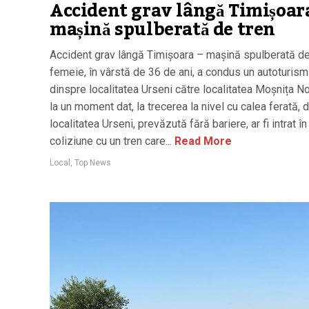
Accident grav lângă Timișoar
mașină spulberată de tren
Accident grav lângă Timișoara – mașină spulberată de
femeie, în vârstă de 36 de ani, a condus un autoturism
dinspre localitatea Urseni către localitatea Moșnița No
la un moment dat, la trecerea la nivel cu calea ferată, d
localitatea Urseni, prevăzută fără bariere, ar fi intrat în
coliziune cu un tren care...
Read More
Local
,
Top News