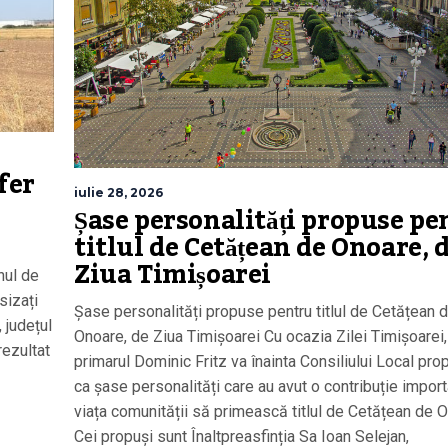
fer
iulie 28, 2026
Șase personalități propuse pe
titlul de Cetățean de Onoare, 
Ziua Timișoarei
nul de
sizați
Șase personalități propuse pentru titlul de Cetățean 
 județul
Onoare, de Ziua Timișoarei Cu ocazia Zilei Timișoarei,
rezultat
primarul Dominic Fritz va înainta Consiliului Local pr
ca șase personalități care au avut o contribuție import
viața comunității să primească titlul de Cetățean de 
Cei propuși sunt Înaltpreasfinția Sa Ioan Selejan,