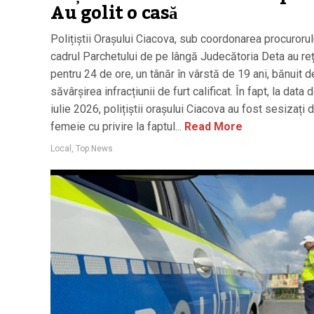
Au golit o casă
Polițiștii Orașului Ciacova, sub coordonarea procurorul
cadrul Parchetului de pe lângă Judecătoria Deta au reț
pentru 24 de ore, un tânăr în vârstă de 19 ani, bănuit d
săvârșirea infracțiunii de furt calificat. În fapt, la data 
iulie 2026, polițiștii orașului Ciacova au fost sesizați 
femeie cu privire la faptul...
Read More
Local
,
Top News