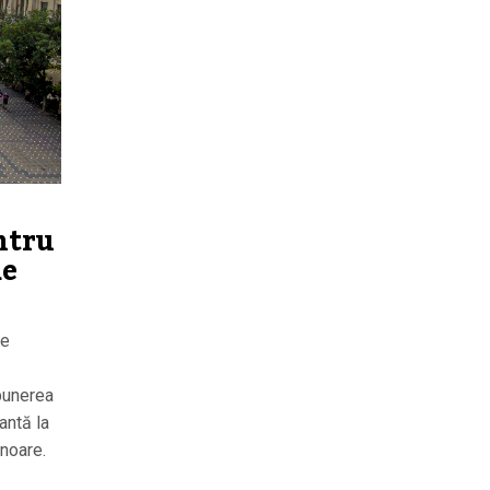
ntru
de
de
opunerea
antă la
Onoare.