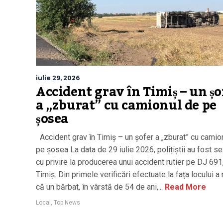
iulie 29, 2026
Accident grav în Timiș – un șo
a „zburat” cu camionul de pe
șosea
Accident grav în Timiș – un șofer a „zburat” cu camio
pe șosea La data de 29 iulie 2026, polițiștii au fost se
cu privire la producerea unui accident rutier pe DJ 691,
Timiș. Din primele verificări efectuate la fața locului a 
că un bărbat, în vârstă de 54 de ani,...
Read More
Local
,
Top News