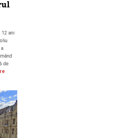
rul
 12 ani
oliu
 a
sumând
tă de
re