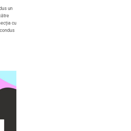
ndus un
către
secția cu
m condus