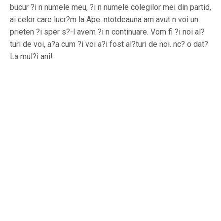
bucur ?i n numele meu, ?i n numele colegilor mei din partid,
ai celor care lucr?m la Ape. ntotdeauna am avut n voi un
prieten ?i sper s?-l avem ?i n continuare. Vom fi ?i noi al?
turi de voi, a?a cum ?i voi a?i fost al?turi de noi. nc? o dat?
La mul?i ani!