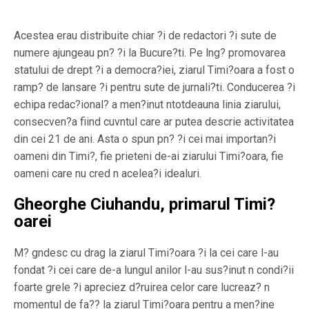
Acestea erau distribuite chiar ?i de redactori ?i sute de
numere ajungeau pn? ?i la Bucure?ti. Pe lng? promovarea
statului de drept ?i a democra?iei, ziarul Timi?oara a fost o
ramp? de lansare ?i pentru sute de jurnali?ti. Conducerea ?i
echipa redac?ional? a men?inut ntotdeauna linia ziarului,
consecven?a fiind cuvntul care ar putea descrie activitatea
din cei 21 de ani. Asta o spun pn? ?i cei mai importan?i
oameni din Timi?, fie prieteni de-ai ziarului Timi?oara, fie
oameni care nu cred n acelea?i idealuri.
Gheorghe Ciuhandu, primarul Timi?
oarei
M? gndesc cu drag la ziarul Timi?oara ?i la cei care l-au
fondat ?i cei care de-a lungul anilor l-au sus?inut n condi?ii
foarte grele ?i apreciez d?ruirea celor care lucreaz? n
momentul de fa?? la ziarul Timi?oara pentru a men?ine