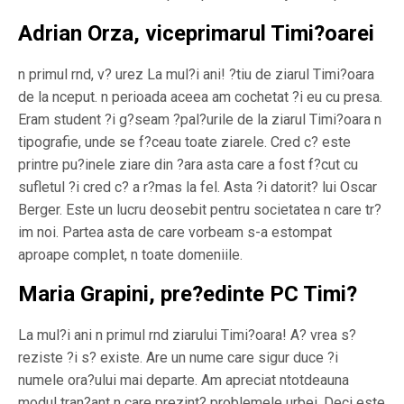
Adrian Orza, viceprimarul Timi?oarei
n primul rnd, v? urez La mul?i ani! ?tiu de ziarul Timi?oara
de la nceput. n perioada aceea am cochetat ?i eu cu presa.
Eram student ?i g?seam ?pal?urile de la ziarul Timi?oara n
tipografie, unde se f?ceau toate ziarele. Cred c? este
printre pu?inele ziare din ?ara asta care a fost f?cut cu
sufletul ?i cred c? a r?mas la fel. Asta ?i datorit? lui Oscar
Berger. Este un lucru deosebit pentru societatea n care tr?
im noi. Partea asta de care vorbeam s-a estompat
aproape complet, n toate domeniile.
Maria Grapini, pre?edinte PC Timi?
La mul?i ani n primul rnd ziarului Timi?oara! A? vrea s?
reziste ?i s? existe. Are un nume care sigur duce ?i
numele ora?ului mai departe. Am apreciat ntotdeauna
modul tran?ant n care prezint? problemele urbei. Deci este