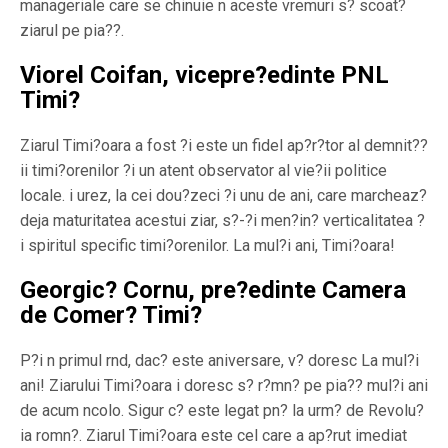
manageriale care se chinuie n aceste vremuri s? scoat?
ziarul pe pia??.
Viorel Coifan, vicepre?edinte PNL
Timi?
Ziarul Timi?oara a fost ?i este un fidel ap?r?tor al demnit??
ii timi?orenilor ?i un atent observator al vie?ii politice
locale. i urez, la cei dou?zeci ?i unu de ani, care marcheaz?
deja maturitatea acestui ziar, s?-?i men?in? verticalitatea ?
i spiritul specific timi?orenilor. La mul?i ani, Timi?oara!
Georgic? Cornu, pre?edinte Camera
de Comer? Timi?
P?i n primul rnd, dac? este aniversare, v? doresc La mul?i
ani! Ziarului Timi?oara i doresc s? r?mn? pe pia?? mul?i ani
de acum ncolo. Sigur c? este legat pn? la urm? de Revolu?
ia romn?. Ziarul Timi?oara este cel care a ap?rut imediat