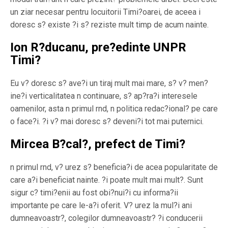
un ziar necesar pentru locuitorii Timi?oarei, de aceea i
doresc s? existe ?i s? reziste mult timp de acum nainte.
Ion R?ducanu, pre?edinte UNPR
Timi?
Eu v? doresc s? ave?i un tiraj mult mai mare, s? v? men?
ine?i verticalitatea n continuare, s? ap?ra?i interesele
oamenilor, asta n primul rnd, n politica redac?ional? pe care
o face?i. ?i v? mai doresc s? deveni?i tot mai puternici.
Mircea B?cal?, prefect de Timi?
n primul rnd, v? urez s? beneficia?i de acea popularitate de
care a?i beneficiat nainte. ?i poate mult mai mult?. Sunt
sigur c? timi?enii au fost obi?nui?i cu informa?ii
importante pe care le-a?i oferit. V? urez la mul?i ani
dumneavoastr?, colegilor dumneavoastr? ?i conducerii