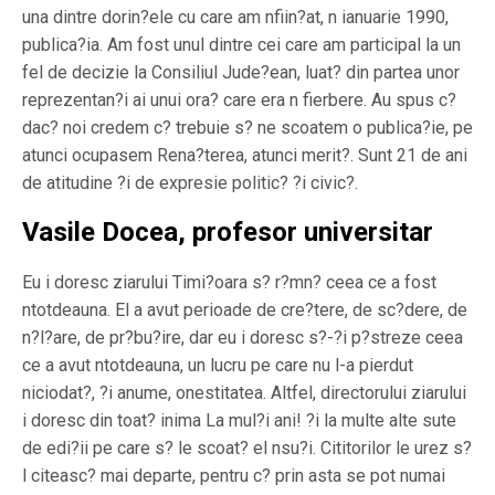
una dintre dorin?ele cu care am nfiin?at, n ianuarie 1990,
publica?ia. Am fost unul dintre cei care am participal la un
fel de decizie la Consiliul Jude?ean, luat? din partea unor
reprezentan?i ai unui ora? care era n fierbere. Au spus c?
dac? noi credem c? trebuie s? ne scoatem o publica?ie, pe
atunci ocupasem Rena?terea, atunci merit?. Sunt 21 de ani
de atitudine ?i de expresie politic? ?i civic?.
Vasile Docea, profesor universitar
Eu i doresc ziarului Timi?oara s? r?mn? ceea ce a fost
ntotdeauna. El a avut perioade de cre?tere, de sc?dere, de
n?l?are, de pr?bu?ire, dar eu i doresc s?-?i p?streze ceea
ce a avut ntotdeauna, un lucru pe care nu l-a pierdut
niciodat?, ?i anume, onestitatea. Altfel, directorului ziarului
i doresc din toat? inima La mul?i ani! ?i la multe alte sute
de edi?ii pe care s? le scoat? el nsu?i. Cititorilor le urez s?
l citeasc? mai departe, pentru c? prin asta se pot numai