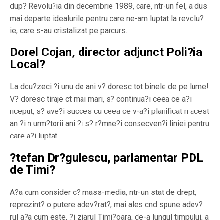
dup? Revolu?ia din decembrie 1989, care, ntr-un fel, a dus
mai departe idealurile pentru care ne-am luptat la revolu?
ie, care s-au cristalizat pe parcurs.
Dorel Cojan, director adjunct Poli?ia
Local?
La dou?zeci ?i unu de ani v? doresc tot binele de pe lume!
V? doresc tiraje ct mai mari, s? continua?i ceea ce a?i
nceput, s? ave?i succes cu ceea ce v-a?i planificat n acest
an ?i n urm?torii ani ?i s? r?mne?i consecven?i liniei pentru
care a?i luptat.
?tefan Dr?gulescu, parlamentar PDL
de Timi?
A?a cum consider c? mass-media, ntr-un stat de drept,
reprezint? o putere adev?rat?, mai ales cnd spune adev?
rul a?a cum este, ?i ziarul Timi?oara, de-a lungul timpului, a