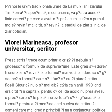
P?i noi le ur?m tradi?ionala urare de La mul?i ani ziarului
Timi?oara! ?i sper?m c?, n continuare, va p?stra aceea?i
linie corect? pe care a avut-o ?i pn? acum. i ur?m n primul
rnd s? revin? mai citit, s? revin? la stadiul de ziar zilnic, de
ziar cotidian.
Viorel Marineasa, profesor
universitar, scriitor
Presa scris? trece acum printr-o criz? ?i trebuie s?
gndeasc? o formul? de supravie?uire. Este greu s?-i dore?
ti unui ziar s? revin? la o formul? mai veche. i doresc s? g?
seasc? o formul? care s?-l fac? s? nu-?i piard? cititorii
fideli. Sigur c? nu o s? mai aib? at?ia ca n anii 1990, cnd
era citit ?i n capital?, pentru c? cei de acolo nu prea aveau
o pres? care s? le plac?. i urez totu?i s?-?i g?seasc? o
formul? pentru a-?i men?ine acel nucleu de cititori ?i
oameni care mai cred n principii ?i nu n conjuncturi politice.