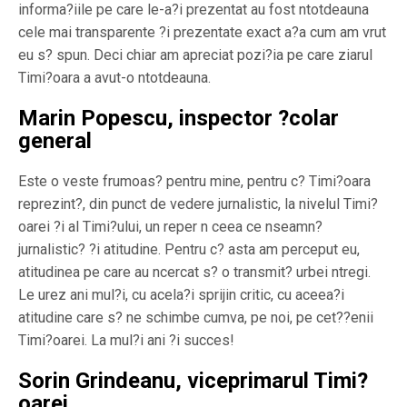
informa?iile pe care le-a?i prezentat au fost ntotdeauna
cele mai transparente ?i prezentate exact a?a cum am vrut
eu s? spun. Deci chiar am apreciat pozi?ia pe care ziarul
Timi?oara a avut-o ntotdeauna.
Marin Popescu, inspector ?colar
general
Este o veste frumoas? pentru mine, pentru c? Timi?oara
reprezint?, din punct de vedere jurnalistic, la nivelul Timi?
oarei ?i al Timi?ului, un reper n ceea ce nseamn?
jurnalistic? ?i atitudine. Pentru c? asta am perceput eu,
atitudinea pe care au ncercat s? o transmit? urbei ntregi.
Le urez ani mul?i, cu acela?i sprijin critic, cu aceea?i
atitudine care s? ne schimbe cumva, pe noi, pe cet??enii
Timi?oarei. La mul?i ani ?i succes!
Sorin Grindeanu, viceprimarul Timi?
oarei