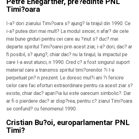
Petre Ehegartner, pre?edinte PNL
Timi?oara
I-a? dori ziarului Timi?oara s? ajung? la tirajul din 1990. Ce
i-a? putea dori mai mult? La modul sincer, n afar? de cele
mai bune gnduri pentru cei care au ?inut s? duc? mai
departe spiritul Timi?oarei prin acest ziar, i-a? dori, dac? ar
fi posibil, s? ajung?, chiar dac? nu la tirajul, la impactul pe
care l-a avut atunci, n 1990. Cred c? a fost singurul suport
material care a transmis spiritul timi?orenilor ?i l-a
perpetuat pn? n prezent. Le doresc mul?i ani ?i fericire
celor care fac eforturi extraordinare pentru ca acest ziar s?
existe, chiar dac? apari?ia lui este oarecum simbolic?. Dar
ar fi o pierdere dac? ar disp?rea, pentru c? ziarul Timi?oara
se confund? cu fenomenul 1990.
Cristian Bu?oi, europarlamentar PNL
Timi?