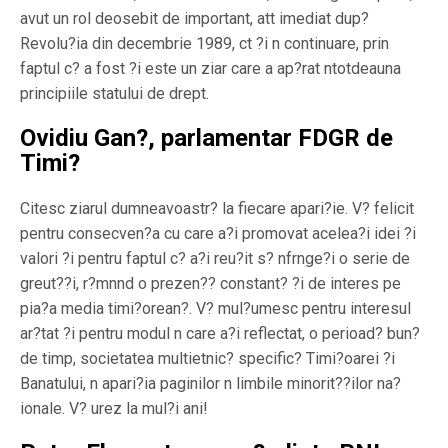
avut un rol deosebit de important, att imediat dup?
Revolu?ia din decembrie 1989, ct ?i n continuare, prin
faptul c? a fost ?i este un ziar care a ap?rat ntotdeauna
principiile statului de drept.
Ovidiu Gan?, parlamentar FDGR de
Timi?
Citesc ziarul dumneavoastr? la fiecare apari?ie. V? felicit
pentru consecven?a cu care a?i promovat acelea?i idei ?i
valori ?i pentru faptul c? a?i reu?it s? nfrnge?i o serie de
greut??i, r?mnnd o prezen?? constant? ?i de interes pe
pia?a media timi?orean?. V? mul?umesc pentru interesul
ar?tat ?i pentru modul n care a?i reflectat, o perioad? bun?
de timp, societatea multietnic? specific? Timi?oarei ?i
Banatului, n apari?ia paginilor n limbile minorit??ilor na?
ionale. V? urez la mul?i ani!