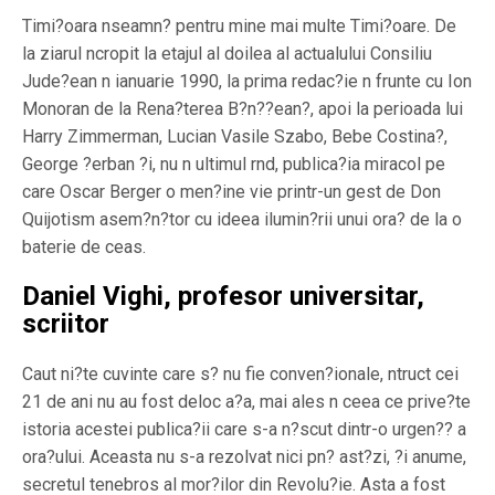
Timi?oara nseamn? pentru mine mai multe Timi?oare. De
la ziarul ncropit la etajul al doilea al actualului Consiliu
Jude?ean n ianuarie 1990, la prima redac?ie n frunte cu Ion
Monoran de la Rena?terea B?n??ean?, apoi la perioada lui
Harry Zimmerman, Lucian Vasile Szabo, Bebe Costina?,
George ?erban ?i, nu n ultimul rnd, publica?ia miracol pe
care Oscar Berger o men?ine vie printr-un gest de Don
Quijotism asem?n?tor cu ideea ilumin?rii unui ora? de la o
baterie de ceas.
Daniel Vighi, profesor universitar,
scriitor
Caut ni?te cuvinte care s? nu fie conven?ionale, ntruct cei
21 de ani nu au fost deloc a?a, mai ales n ceea ce prive?te
istoria acestei publica?ii care s-a n?scut dintr-o urgen?? a
ora?ului. Aceasta nu s-a rezolvat nici pn? ast?zi, ?i anume,
secretul tenebros al mor?ilor din Revolu?ie. Asta a fost