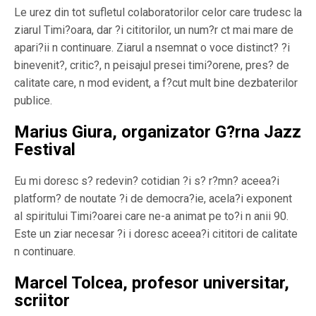
Le urez din tot sufletul colaboratorilor celor care trudesc la
ziarul Timi?oara, dar ?i cititorilor, un num?r ct mai mare de
apari?ii n continuare. Ziarul a nsemnat o voce distinct? ?i
binevenit?, critic?, n peisajul presei timi?orene, pres? de
calitate care, n mod evident, a f?cut mult bine dezbaterilor
publice.
Marius Giura, organizator G?rna Jazz
Festival
Eu mi doresc s? redevin? cotidian ?i s? r?mn? aceea?i
platform? de noutate ?i de democra?ie, acela?i exponent
al spiritului Timi?oarei care ne-a animat pe to?i n anii 90.
Este un ziar necesar ?i i doresc aceea?i cititori de calitate
n continuare.
Marcel Tolcea, profesor universitar,
scriitor