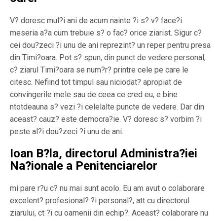
V? doresc mul?i ani de acum nainte ?i s? v? face?i
meseria a?a cum trebuie s? o fac? orice ziarist. Sigur c?
cei dou?zeci ?i unu de ani reprezint? un reper pentru presa
din Timi?oara. Pot s? spun, din punct de vedere personal,
c? ziarul Timi?oara se num?r? printre cele pe care le
citesc. Nefiind tot timpul sau niciodat? apropiat de
convingerile mele sau de ceea ce cred eu, e bine
ntotdeauna s? vezi ?i celelalte puncte de vedere. Dar din
aceast? cauz? este democra?ie. V? doresc s? vorbim ?i
peste al?i dou?zeci ?i unu de ani.
Ioan B?la, directorul Administra?iei
Na?ionale a Penitenciarelor
mi pare r?u c? nu mai sunt acolo. Eu am avut o colaborare
excelent? profesional? ?i personal?, att cu directorul
ziarului, ct ?i cu oamenii din echip?. Aceast? colaborare nu