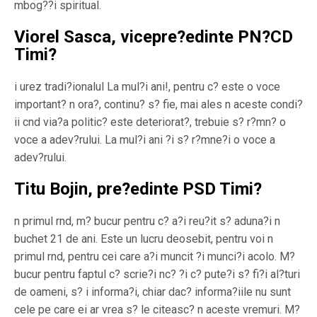
mbog??i spiritual.
Viorel Sasca, vicepre?edinte PN?CD
Timi?
i urez tradi?ionalul La mul?i ani!, pentru c? este o voce
important? n ora?, continu? s? fie, mai ales n aceste condi?
ii cnd via?a politic? este deteriorat?, trebuie s? r?mn? o
voce a adev?rului. La mul?i ani ?i s? r?mne?i o voce a
adev?rului.
Titu Bojin, pre?edinte PSD Timi?
n primul rnd, m? bucur pentru c? a?i reu?it s? aduna?i n
buchet 21 de ani. Este un lucru deosebit, pentru voi n
primul rnd, pentru cei care a?i muncit ?i munci?i acolo. M?
bucur pentru faptul c? scrie?i nc? ?i c? pute?i s? fi?i al?turi
de oameni, s? i informa?i, chiar dac? informa?iile nu sunt
cele pe care ei ar vrea s? le citeasc? n aceste vremuri. M?