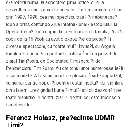
s-a referit numai la aspectele jurnalistice, ci ?i la
dezvoltarea unor proiecte sociale. Dac? mi amintesc bine,
prin 1997, 1998, cea mai spectaculoas? ?i nebuneasc?
idee a prins contur de Ziua Interna?ional? a Copilului, la
Opera Romn?. To?i copiii din penitenciar, cu familia, ?i al?i
copii de la 16 ?coli au avut o expozi?ie de pictur? ?i
diverse spectacole, cu foarte mul?i invita?i, cu Angela
Similea ?i oaspe?i importan?i. Totul a fost organizat de
ziarul Timi?oara, de Societatea Timi?oara ?i de
Penitenciarul Timi?oara. Au dat tonul unor numeroase ie?iri
n comunitate. A fost un punct de plecare foarte important,
nu numai pentru noi, ci ?i pentru restul institu?iilor similare
din sistem. Urez gnduri bune ?i mul?i ani cu dezvolt?ri pe
toate planurile, ?i pentru ziar, ?i pentru cei care trudesc n
beneficiul lui.
Ferencz Halasz, pre?edinte UDMR
Timi?