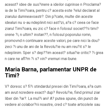
aceast? idee de sus?inere a ideilor cuprinse n Proclama?
ia de la Timi?oara, pentru c? acesta este ?elul declarat al
ziarului dumneavoastr?. Din p?cate, multe din aceste
idealuri nu s-au ndeplinit nici ast?zi, a?a c? ceea ce face
ziarul Timi?oara, eu zic c? face n folosul societ??ii timi?
orene ?i, n ultim? instan??, n folosul poporului romn,
promovnd n continuare aceste valori, pe care nici la dou?
zeci ?i unu de ani de la Revolu?ie nu am reu?it s? le
ndeplinim. Sper s? dep??im aceast? situa?ie critic? ?i grea
n care ne afl?m ?i s? vin? vremuri mai bune.
Maria Barna, parlamentar UNPR de
Timi?
V? doresc s? fi?i stindardul presei din Timi?oara, a?a cum
am avut ncredere exact? dup? Revolu?ie, fiind primul ziar
liber din ?ar?. La mul?i ani! A? putea spune, din punct de
vedere al colabor?rii noastre, cred c? toate articolele sau