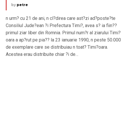
by
petre
n urm? cu 21 de ani, n cl?direa care ast?zi ad?poste?te
Consiliul Jude?ean ?i Prefectura Timi?, avea s? ia fiin??
primul ziar liber din Romnia. Primul num?r al ziarului Timi?
oara a ap?rut pe pia?? la 23 ianuarie 1990, n peste 50.000
de exemplare care se distribuiau n toat? Timi?oara.
Acestea erau distribuite chiar ?i de…