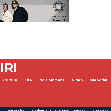
IRI
Cultura
Life
No Comment
Video
Weborial
Harta Site
Redactie | Publicitate | Contact
Site Vechi