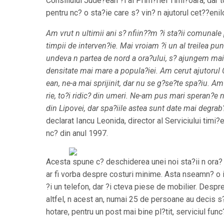
Consiliului Jude?ean ?i al Prim?riei Timi?oara, dar 
pentru nc? o sta?ie care s? vin? n ajutorul cet??enil
Am vrut n ultimii ani s? nfiin??m ?i sta?ii comunale
timpii de interven?ie. Mai vroiam ?i un al treilea pun
undeva n partea de nord a ora?ului, s? ajungem mai
densitate mai mare a popula?iei. Am cerut ajutorul 
ean, ne-a mai sprijinit, dar nu se g?se?te spa?iu. Am
rie, to?i ridic? din umeri. Ne-am pus mari speran?e n
din Lipovei, dar spa?iile astea sunt date mai degrab?
declarat Iancu Leonida, director al Serviciului tim
nc? din anul 1997.
Acesta spune c? deschiderea unei noi sta?ii n ora? n
ar fi vorba despre costuri minime. Asta nseamn? o i
?i un telefon, dar ?i cteva piese de mobilier. Desp
altfel, n acest an, numai 25 de persoane au decis s
hotare, pentru un post mai bine pl?tit, serviciul f