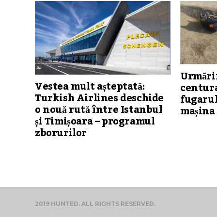
Urmărir
Vestea mult așteptată:
centura
Turkish Airlines deschide
fugarul
o nouă rută între Istanbul
mașina 
și Timișoara – programul
zborurilor
2019 HUNTED. ALL RIGHTS RESERVED.