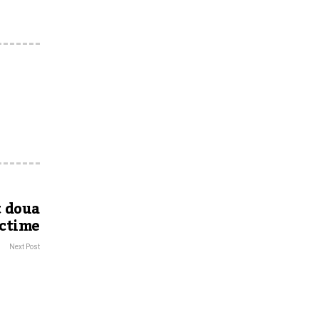
t doua
ctime
Next Post