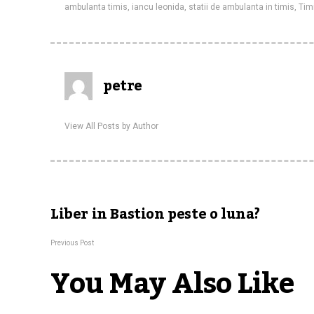
ambulanta timis
,
iancu leonida
,
statii de ambulanta in timis
,
Tim
petre
View All Posts by Author
Liber in Bastion peste o luna?
Previous Post
You May Also Like