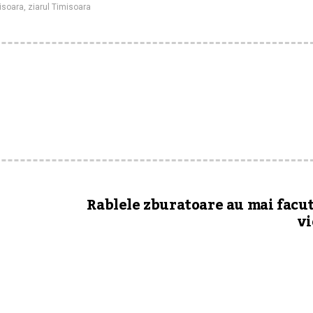
isoara
,
ziarul Timisoara
Rablele zburatoare au mai facu
vi