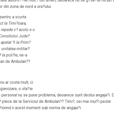
toate autorit??ile ridic? din umeri, deoarece nu se g?se?te niciun 
or din zona de nord a ora?ului.
 pentru a scurta
ct la Timi?oara,
 repede c? acolo e o
Consiliului Jude?
 apelat ?i la Prim?
 unitatea militar?
 la poli?ie
, ne-a
i?ean de Ambulan??
u ar costa mult, ci
gienizare, o sta?ie
re personal nu se pune problema, deoarece sunt destui angaja?i. 
? plece de la Serviciul de Ambulan?? Timi?, cei mai mul?i peste
unc?ionnd n acest moment sub norma de angaja?i.