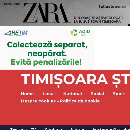
TIMIȘOARA ȘT
Home
Local
National
Social
Sport
Despre cookies – Politica de cookie
Timisoara TV
Credinta
Istorie
Misterele Orasului