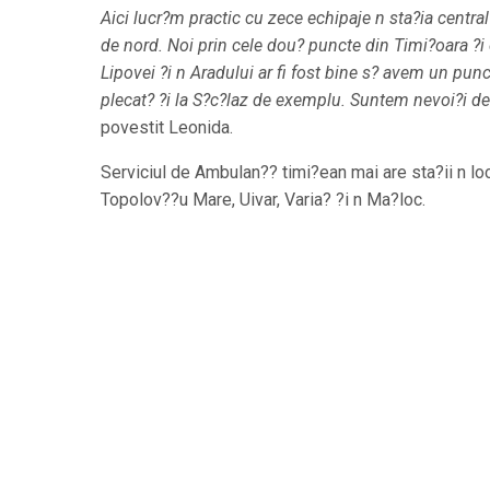
Aici lucr?m practic cu zece echipaje n sta?ia central?
de nord. Noi prin cele dou? puncte din Timi?oara ?i
Lipovei ?i n Aradului ar fi fost bine s? avem un pun
plecat? ?i la S?c?laz de exemplu. Suntem nevoi?i de
povestit Leonida.
Serviciul de Ambulan?? timi?ean mai are sta?ii n loc
Topolov??u Mare, Uivar, Varia? ?i n Ma?loc.