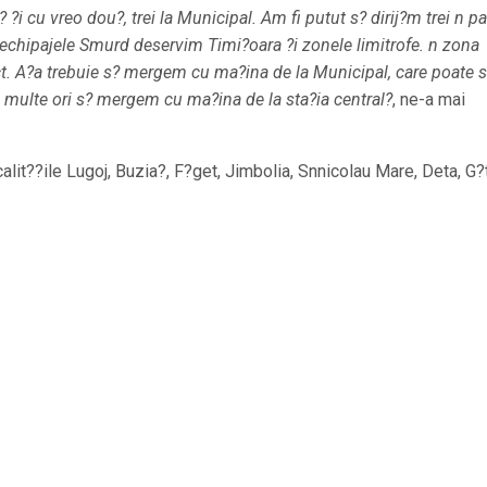
 ?i cu vreo dou?, trei la Municipal. Am fi putut s? dirij?m trei n pa
 echipajele Smurd deservim Timi?oara ?i zonele limitrofe. n zona
ct. A?a trebuie s? mergem cu ma?ina de la Municipal, care poate s
 multe ori s? mergem cu ma?ina de la sta?ia central?
, ne-a mai
alit??ile Lugoj, Buzia?, F?get, Jimbolia, Snnicolau Mare, Deta, G?t