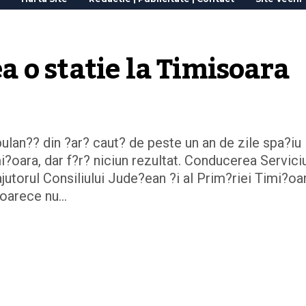
 o statie la Timisoara
ulan?? din ?ar? caut? de peste un an de zile spa?iu
?oara, dar f?r? niciun rezultat. Conducerea Serviciu
jutorul Consiliului Jude?ean ?i al Prim?riei Timi?oar
deoarece nu…