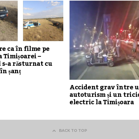
e ca în filme pe
 Timișoarei –
 s-a răsturnat cu
în șanț
Accident grav între 
autoturism și un trici
electric la Timișoara
BACK TO TOP