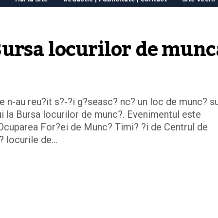
ursa locurilor de munc
re n-au reu?it s?-?i g?seasc? nc? un loc de munc? s
ui la Bursa locurilor de munc?. Evenimentul este
Ocuparea For?ei de Munc? Timi? ?i de Centrul de
? locurile de…