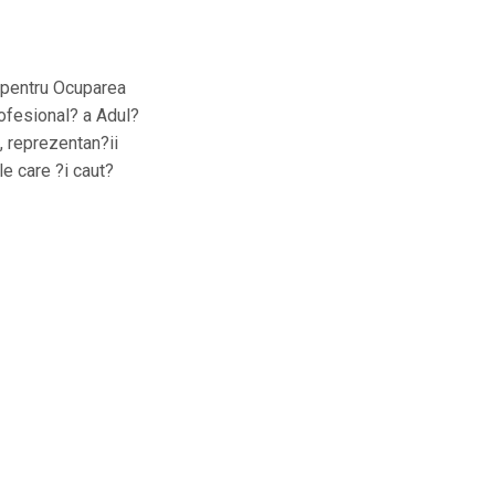
 pentru Ocuparea
ofesional? a Adul?
, reprezentan?ii
le care ?i caut?