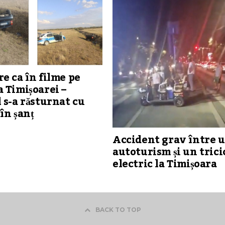
e ca în filme pe
 Timișoarei –
 s-a răsturnat cu
în șanț
Accident grav între 
autoturism și un trici
electric la Timișoara
BACK TO TOP