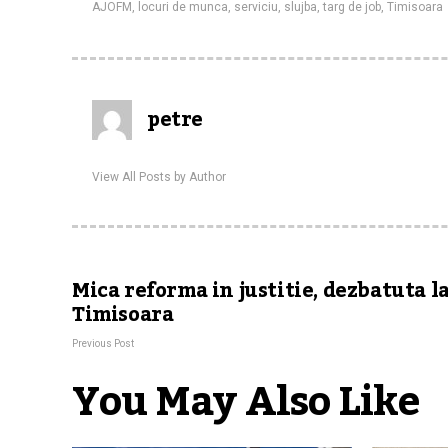
AJOFM
,
locuri de munca
,
serviciu
,
slujba
,
targ de job
,
Timisoara
petre
View All Posts by Author
Mica reforma in justitie, dezbatuta l
Timisoara
Previous Post
You May Also Like