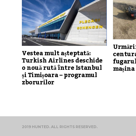
Urmărir
Vestea mult așteptată:
centura
Turkish Airlines deschide
fugarul
o nouă rută între Istanbul
mașina 
și Timișoara – programul
zborurilor
2019 HUNTED. ALL RIGHTS RESERVED.