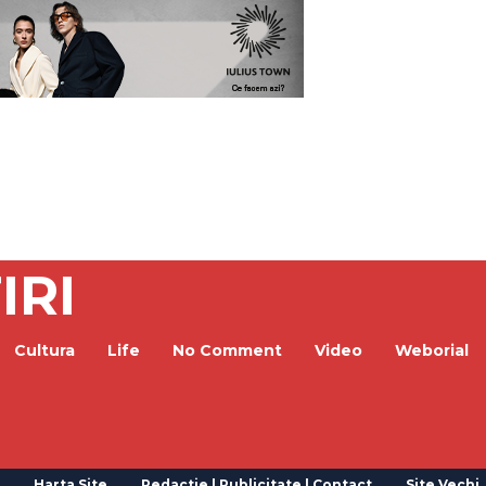
IRI
Cultura
Life
No Comment
Video
Weborial
Harta Site
Redactie | Publicitate | Contact
Site Vechi