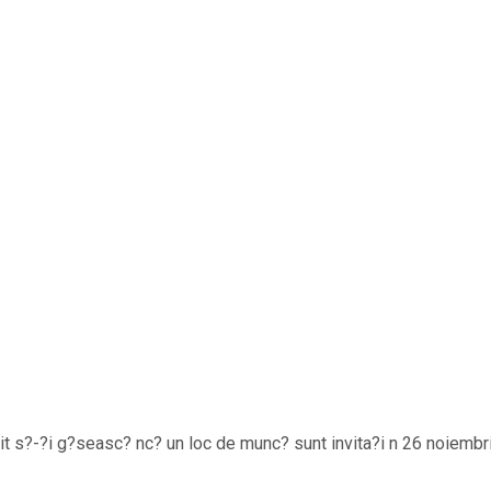
?it s?-?i g?seasc? nc? un loc de munc? sunt invita?i n 26 noiembri