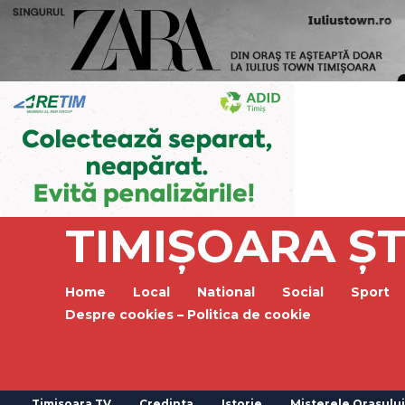
TIMIȘOARA ȘT
Home
Local
National
Social
Sport
Despre cookies – Politica de cookie
Timisoara TV
Credinta
Istorie
Misterele Orasului