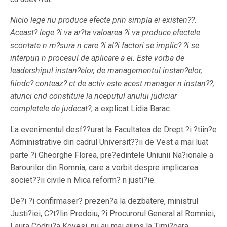
Nicio lege nu produce efecte prin simpla ei existen??.
Aceast? lege ?i va ar?ta valoarea ?i va produce efectele
scontate n m?sura n care ?i al?i factori se implic? ?i se
interpun n procesul de aplicare a ei. Este vorba de
leadershipul instan?elor, de managementul instan?elor,
fiindc? conteaz? ct de activ este acest manager n instan??,
atunci cnd constituie la nceputul anului judiciar
completele de judecat?
, a explicat Lidia Barac.
La evenimentul desf??urat la Facultatea de Drept ?i ?tiin?e
Administrative din cadrul Universit??ii de Vest a mai luat
parte ?i Gheorghe Florea, pre?edintele Uniunii Na?ionale a
Barourilor din Romnia, care a vorbit despre implicarea
societ??ii civile n Mica reform? n justi?ie.
De?i ?i confirmaser? prezen?a la dezbatere, ministrul
Justi?iei, C?t?lin Predoiu, ?i Procurorul General al Romniei,
Laura Codru?a Kovesi, nu au mai ajuns la Timi?oara.