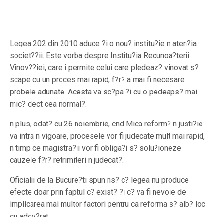
Legea 202 din 2010 aduce ?i o nou? institu?ie n aten?ia
societ??ii. Este vorba despre Institu?ia Recunoa?terii
Vinov??iei, care i permite celui care pledeaz? vinovat s?
scape cu un proces mai rapid, f?r? a mai fi necesare
probele adunate. Acesta va sc?pa ?i cu o pedeaps? mai
mic? dect cea normal?.
n plus, odat? cu 26 noiembrie, cnd Mica reform? n justi?ie
va intra n vigoare, procesele vor fi judecate mult mai rapid,
n timp ce magistra?ii vor fi obliga?i s? solu?ioneze
cauzele f?r? retrimiteri n judecat?.
Oficialii de la Bucure?ti spun ns? c? legea nu produce
efecte doar prin faptul c? exist? ?i c? va fi nevoie de
implicarea mai multor factori pentru ca reforma s? aib? loc
cu adev?rat.