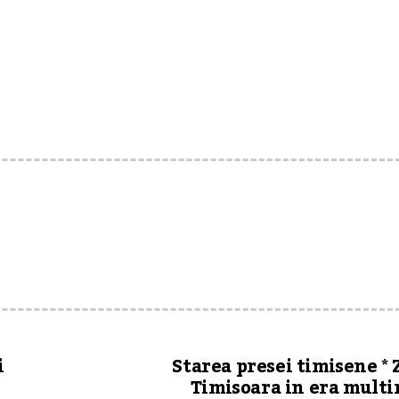
i
Starea presei timisene * 
Timisoara in era mult