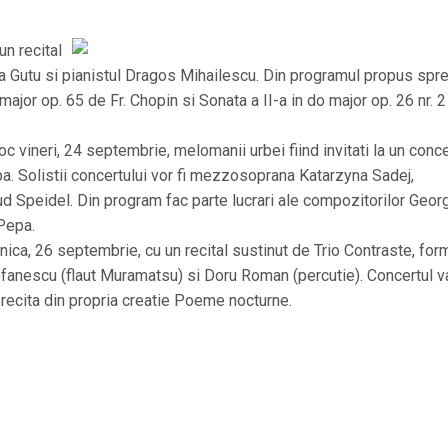
un recital
ra Gutu si pianistul Dragos Mihailescu. Din programul propus spr
major op. 65 de Fr. Chopin si Sonata a II-a in do major op. 26 nr. 
 vineri, 24 septembrie, melomanii urbei fiind invitati la un conce
pa. Solistii concertului vor fi mezzosoprana Katarzyna Sadej,
ud Speidel. Din program fac parte lucrari ale compozitorilor Geor
Pepa.
ca, 26 septembrie, cu un recital sustinut de Trio Contraste, for
tefanescu (flaut Muramatsu) si Doru Roman (percutie). Concertul va
recita din propria creatie Poeme nocturne.