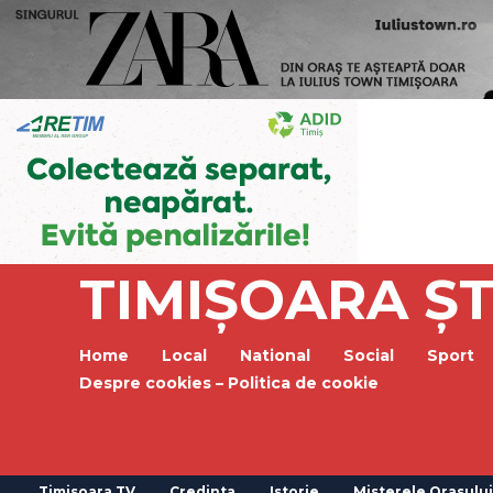
TIMIȘOARA ȘT
Home
Local
National
Social
Sport
Despre cookies – Politica de cookie
Timisoara TV
Credinta
Istorie
Misterele Orasului