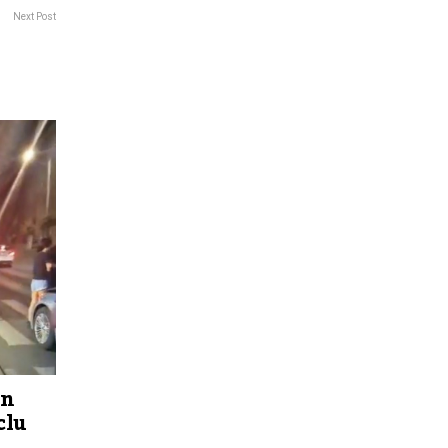
Next Post
un
clu