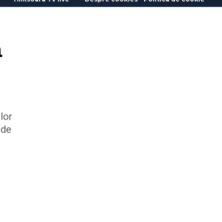
a
lor
 de