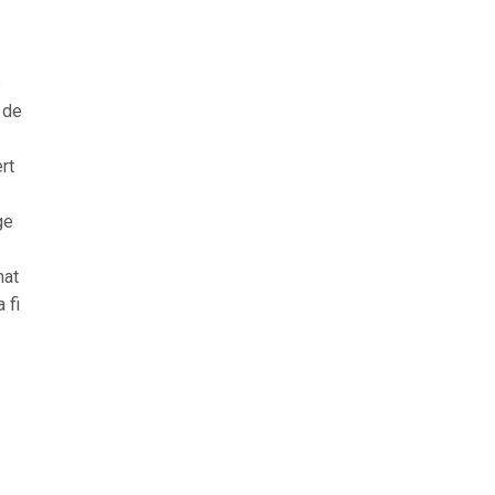
e
2 de
rt
ge
mat
 fi