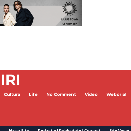
IRI
Cultura
Life
No Comment
Video
Weborial
Harta Site
Redactie | Publicitate | Contact
Site Vechi