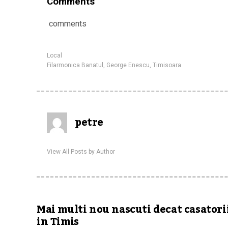
Comments
comments
Local
Filarmonica Banatul
,
George Enescu
,
Timisoara
petre
View All Posts by Author
Mai multi nou nascuti decat casatori
in Timis