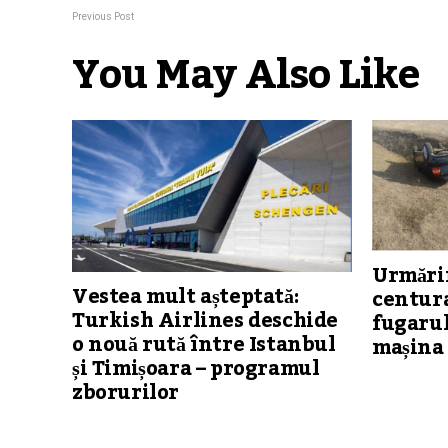
Previous Post
You May Also Like
Urmărir
Vestea mult așteptată:
centura
Turkish Airlines deschide
fugarul
o nouă rută între Istanbul
mașina 
și Timișoara – programul
zborurilor