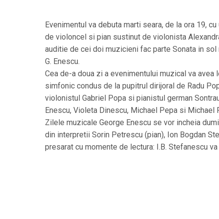
Evenimentul va debuta marti seara, de la ora 19, cu 
de violoncel si pian sustinut de violonista Alexand
auditie de cei doi muzicieni fac parte Sonata in sol 
G. Enescu.
Cea de-a doua zi a evenimentului muzical va avea loc
simfonic condus de la pupitrul dirijoral de Radu Po
violonistul Gabriel Popa si pianistul german Sontra
Enescu, Violeta Dinescu, Michael Pepa si Michael 
Zilele muzicale George Enescu se vor incheia dumini
din interpretii Sorin Petrescu (pian), Ion Bogdan S
presarat cu momente de lectura: I.B. Stefanescu va 