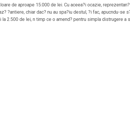
loare de aproape 15.000 de lei. Cu aceea?i ocazie, reprezentan?i
eaz? ?antiere, chiar dac? nu au spa?iu destul, ?i fac, apucndu-se s
?i la 2.500 de lei, n timp ce o amend? pentru simpla distrugere a 