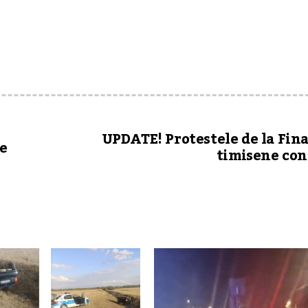
UPDATE! Protestele de la Fin
e
timisene co