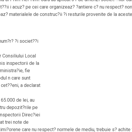
t??ii i acuz? pe cei care organizeaz? ?antiere c? nu respect? no
az? materialele de construc?ii ?i resturile provenite de la acest
num?r? ?i societ??i
r Consiliului Local
is inspectorii de la
ministra?ie, fie
odul n care sunt
 cet??eni, a declarat
65.000 de lei, au
ntru depozit?rile pe
Inspectorii Direc?iei
at trei note de
timi?orene care nu respect? normele de mediu, trebuie s? achite