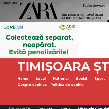
TIMIȘOARA ȘT
Home
Local
National
Social
Sport
Despre cookies – Politica de cookie
Timisoara TV
Credinta
Istorie
Misterele Orasului