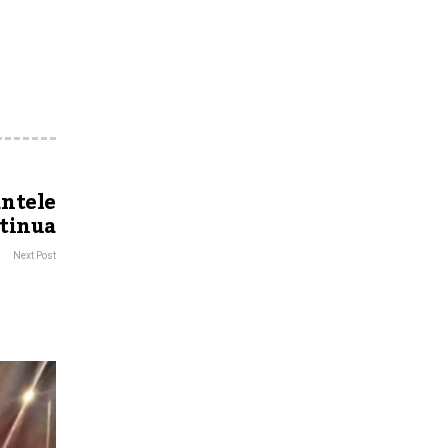
antele
ntinua
Next Post