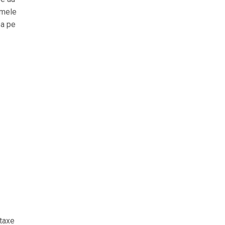
rmele
ea pe
 taxe