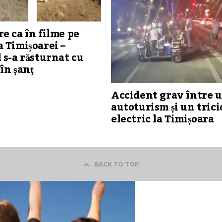
e ca în filme pe
 Timișoarei –
 s-a răsturnat cu
în șanț
Accident grav între 
autoturism și un trici
electric la Timișoara
BACK TO TOP