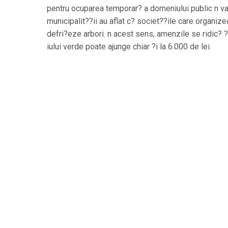
pentru ocuparea temporar? a domeniului public n va
municipalit??ii au aflat c? societ??ile care organiz
defri?eze arbori. n acest sens, amenzile se ridic? 
iului verde poate ajunge chiar ?i la 6.000 de lei.