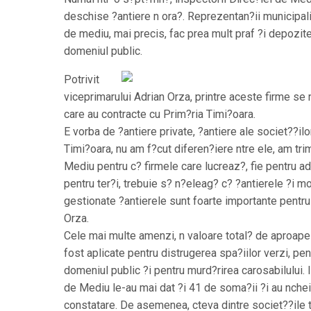
deschise ?antiere n ora?. Reprezentan?ii municipali
de mediu, mai precis, fac prea mult praf ?i depozite
domeniul public.
Potrivit
viceprimarului Adrian Orza, printre aceste firme se 
care au contracte cu Prim?ria Timi?oara.
E vorba de ?antiere private, ?antiere ale societ??ilo
Timi?oara, nu am f?cut diferen?iere ntre ele, am trim
Mediu pentru c? firmele care lucreaz?, fie pentru ad
pentru ter?i, trebuie s? n?eleag? c? ?antierele ?i m
gestionate ?antierele sunt foarte importante pentru
Orza.
Cele mai multe amenzi, n valoare total? de aproape 
fost aplicate pentru distrugerea spa?iilor verzi, pe
domeniul public ?i pentru murd?rirea carosabilului. 
de Mediu le-au mai dat ?i 41 de soma?ii ?i au nchei
constatare. De asemenea, cteva dintre societ??ile 