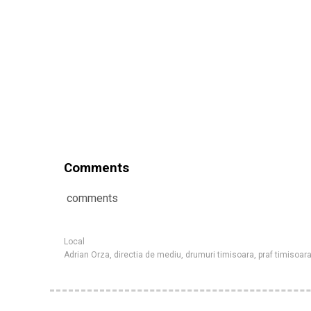
Comments
comments
Local
Adrian Orza
,
directia de mediu
,
drumuri timisoara
,
praf timisoar