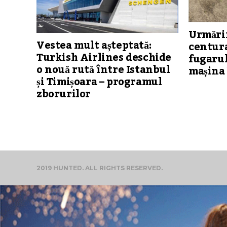
Urmărir
Vestea mult așteptată:
centura
Turkish Airlines deschide
fugarul
o nouă rută între Istanbul
mașina 
și Timișoara – programul
zborurilor
2019 HUNTED. ALL RIGHTS RESERVED.