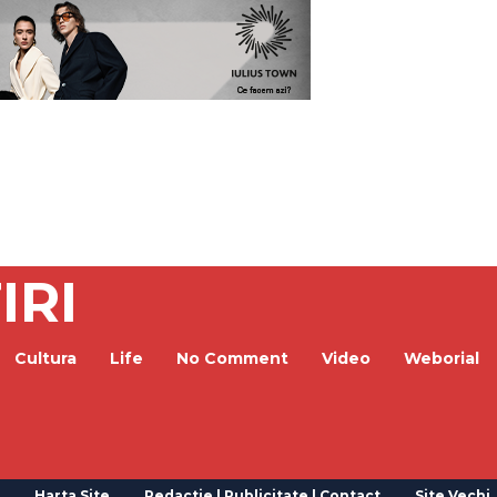
IRI
Cultura
Life
No Comment
Video
Weborial
Harta Site
Redactie | Publicitate | Contact
Site Vechi