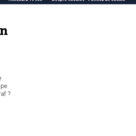
n 
e
 pe
af ?