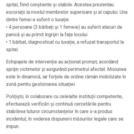
spital, fiind conștiente și stabile. Acestea prezentau
excoriații la nivelul membrelor superioare și al capului. Una
dintre femei a suferit o luxație.
• 4 persoane (3 bărbați și 1 femeie) au suferit atacuri de
panică și au primit îngrijiri la fața locului.
• 1 bărbat, diagnosticat cu luxație, a refuzat transportul la
spital.
Echipajele de intervenție au acționat prompt, acordând
sprijin victimelor și asigurând perimetrul afectat. Misiunea
este în dinamică, iar forțele de ordine rămân mobilizate în
zonă pentru gestionarea situației.
Polițiștii, în colaborare cu celelalte instituții competente,
efectuează verificări și continuă cercetările pentru
stabilirea tuturor circumstanțelor în care s-a produs
incidentul, în vederea dispunerii măsurilor legale care se
impun.