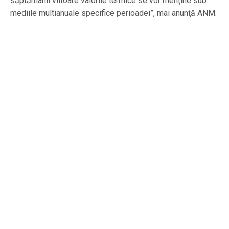
săptămânii viitoare valorile termice se vor menţine sub
mediile multianuale specifice perioadei”, mai anunţă ANM.