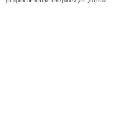
precipitaţii în cea mai mare parte a ţării. „În cursul...