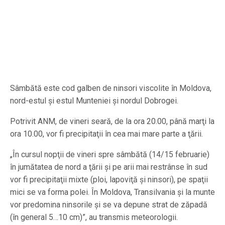
Sâmbătă este cod galben de ninsori viscolite în Moldova,
nord-estul şi estul Munteniei şi nordul Dobrogei.
Potrivit ANM, de vineri seară, de la ora 20.00, până marţi la
ora 10.00, vor fi precipitaţii în cea mai mare parte a ţării.
„În cursul nopţii de vineri spre sâmbătă (14/15 februarie)
în jumătatea de nord a ţării şi pe arii mai restrânse în sud
vor fi precipitaţii mixte (ploi, lapoviţă şi ninsori), pe spaţii
mici se va forma polei. În Moldova, Transilvania şi la munte
vor predomina ninsorile şi se va depune strat de zăpadă
(în general 5…10 cm)”, au transmis meteorologii.