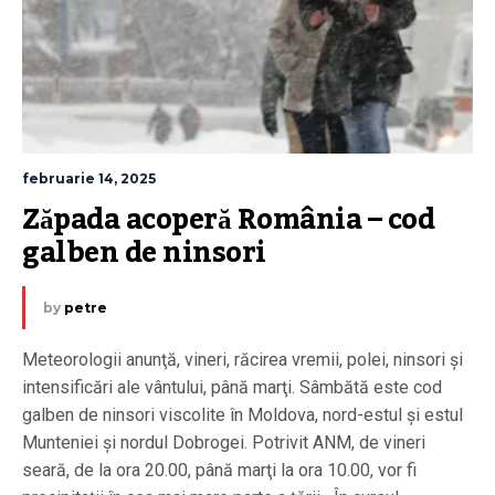
februarie 14, 2025
Zăpada acoperă România – cod 
galben de ninsori
by
petre
Meteorologii anunţă, vineri, răcirea vremii, polei, ninsori şi
intensificări ale vântului, până marţi. Sâmbătă este cod
galben de ninsori viscolite în Moldova, nord-estul şi estul
Munteniei şi nordul Dobrogei. Potrivit ANM, de vineri
seară, de la ora 20.00, până marţi la ora 10.00, vor fi