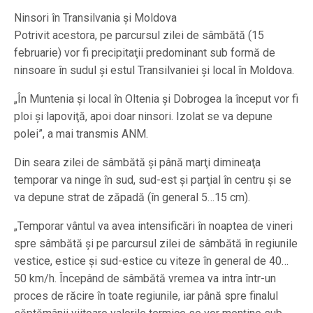
Ninsori în Transilvania și Moldova
Potrivit acestora, pe parcursul zilei de sâmbătă (15
februarie) vor fi precipitaţii predominant sub formă de
ninsoare în sudul şi estul Transilvaniei şi local în Moldova.
„În Muntenia şi local în Oltenia şi Dobrogea la început vor fi
ploi şi lapoviţă, apoi doar ninsori. Izolat se va depune
polei”, a mai transmis ANM.
Din seara zilei de sâmbătă şi până marţi dimineaţa
temporar va ninge în sud, sud-est şi parţial în centru şi se
va depune strat de zăpadă (în general 5…15 cm).
„Temporar vântul va avea intensificări în noaptea de vineri
spre sâmbătă şi pe parcursul zilei de sâmbătă în regiunile
vestice, estice şi sud-estice cu viteze în general de 40…
50 km/h. Începând de sâmbătă vremea va intra într-un
proces de răcire în toate regiunile, iar până spre finalul