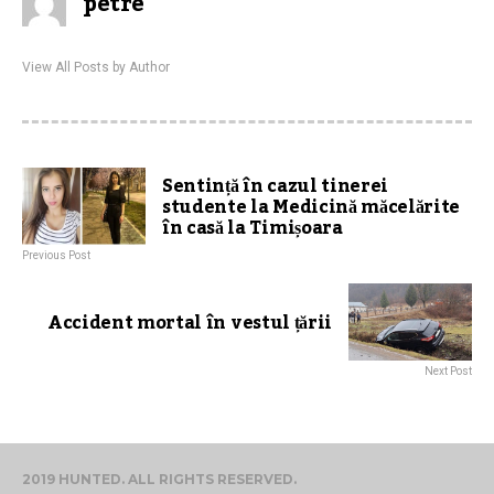
petre
View All Posts by Author
Sentință în cazul tinerei
studente la Medicină măcelărite
în casă la Timișoara
Previous Post
Accident mortal în vestul țării
Next Post
2019 HUNTED. ALL RIGHTS RESERVED.