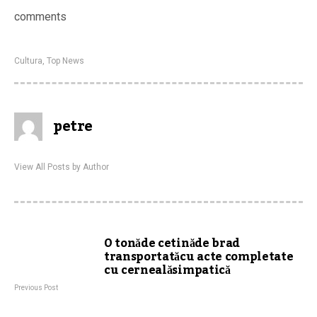
comments
Cultura
,
Top News
petre
View All Posts by Author
O tonăde cetinăde brad
transportatăcu acte completate
cu cernealăsimpatică
Previous Post