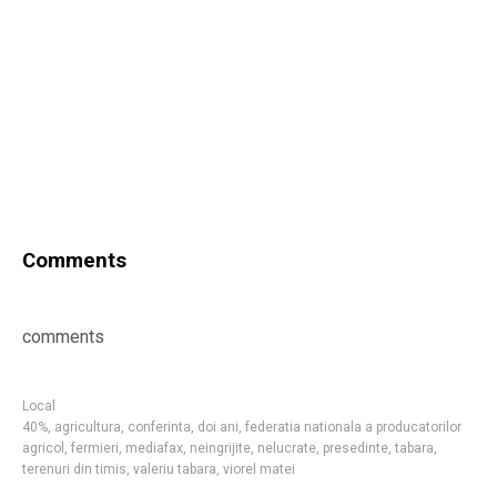
Comments
comments
Local
40%
,
agricultura
,
conferinta
,
doi ani
,
federatia nationala a producatorilor
agricol
,
fermieri
,
mediafax
,
neingrijite
,
nelucrate
,
presedinte
,
tabara
,
terenuri din timis
,
valeriu tabara
,
viorel matei