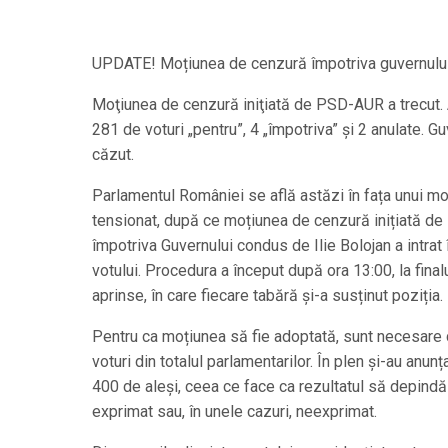
UPDATE! Moțiunea de cenzură împotriva guvernului 
Moţiunea de cenzură iniţiată de PSD-AUR a trecut. 
281 de voturi „pentru”, 4 „împotriva” şi 2 anulate. G
căzut.
Parlamentul României se află astăzi în fața unui mo
tensionat, după ce moțiunea de cenzură inițiată d
împotriva Guvernului condus de Ilie Bolojan a intrat
votului. Procedura a început după ora 13:00, la final
aprinse, în care fiecare tabără și-a susținut poziția.
Pentru ca moțiunea să fie adoptată, sunt necesare 
voturi din totalul parlamentarilor. În plen și-au anu
400 de aleși, ceea ce face ca rezultatul să depindă
exprimat sau, în unele cazuri, neexprimat.