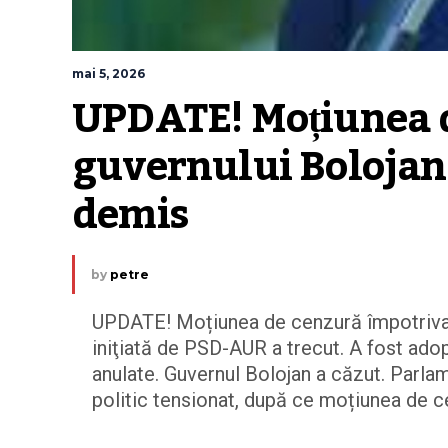
mai 5, 2026
UPDATE! Moțiunea d
guvernului Bolojan 
demis
by
petre
UPDATE! Moțiunea de cenzură împotriva 
iniţiată de PSD-AUR a trecut. A fost adop
anulate. Guvernul Bolojan a căzut. Parla
politic tensionat, după ce moțiunea de ce