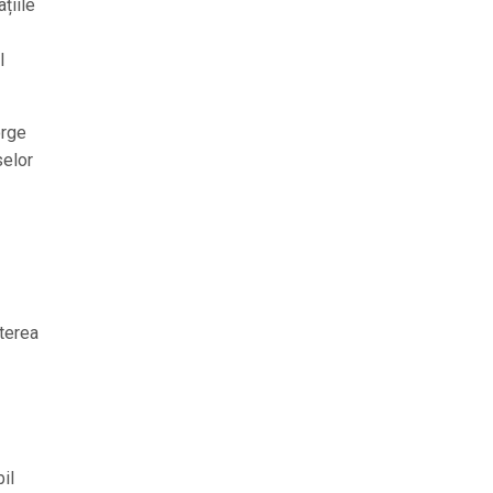
țiile
l
orge
selor
terea
il