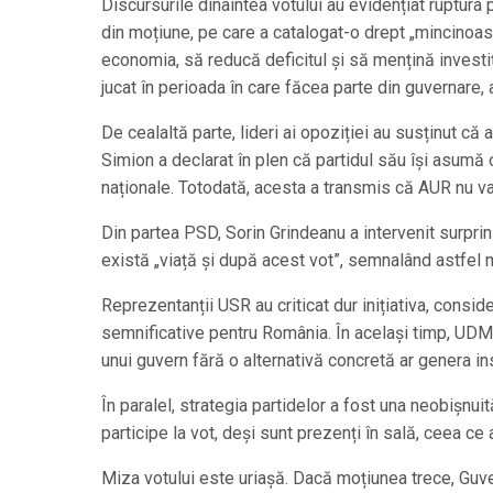
Discursurile dinaintea votului au evidențiat ruptura 
din moțiune, pe care a catalogat-o drept „mincinoasă
economia, să reducă deficitul și să mențină investiții
jucat în perioada în care făcea parte din guvernare, 
De cealaltă parte, lideri ai opoziției au susținut c
Simion a declarat în plen că partidul său își asumă 
naționale. Totodată, acesta a transmis că AUR nu v
Din partea PSD, Sorin Grindeanu a intervenit surprinz
există „viață și după acest vot”, semnalând astfel 
Reprezentanții USR au criticat dur inițiativa, consi
semnificative pentru România. În același timp, UDM
unui guvern fără o alternativă concretă ar genera in
În paralel, strategia partidelor a fost una neobișnui
participe la vot, deși sunt prezenți în sală, ceea ce a
Miza votului este uriașă. Dacă moțiunea trece, Guver