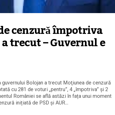
e cenzură împotriva 
a trecut – Guvernul e 
guvernului Bolojan a trecut Moţiunea de cenzură
tată cu 281 de voturi „pentru”, 4 „împotriva” şi 2
mentul României se află astăzi în fața unui moment
nzură inițiată de PSD și AUR...