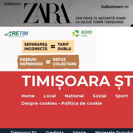
TIMIȘOARA ȘT
Home
Local
National
Social
Sport
Despre cookies – Politica de cookie
Timisoara TV
Credinta
Istorie
Misterele Orasului