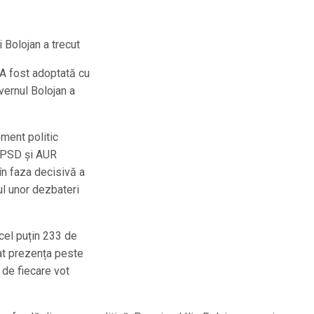
Bolojan a trecut
A fost adoptată cu
uvernul Bolojan a
ment politic
e PSD și AUR
 în faza decisivă a
ul unor dezbateri
cel puțin 233 de
nțat prezența peste
 de fiecare vot