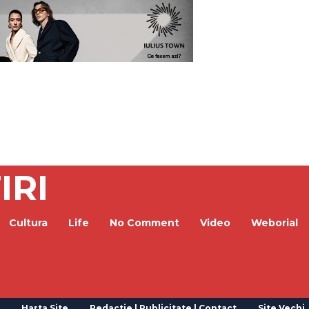
IRI
Cultura
Life
No Comment
Video
Weborial
Harta Site
Redactie | Publicitate | Contact
Site Vechi