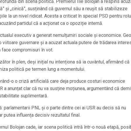
profundă din scena politică. Premierul Ilie Bolojan a respins acuza
” și „cinică”, susținând că guvernul său a reușit să stabilizeze
le la un nivel ridicat. Acesta a criticat în special PSD pentru rolu
acuzând partidul că a acționat ca o opoziție internă.
ă actualul executiv a generat nemulțumiri sociale și economice. Ge
o viitoare guvernare și a acuzat actuala putere de trădarea intere
a face compromisuri în vot.
ător în plen, deși inițial nu intenționa să ia cuvântul, afirmând că
miza politică pe termen lung a momentului.
derând-o o criză artificială care deja produce costuri economice
R a anunțat clar că nu va susține moțiunea, argumentând că demi
stabilitate suplimentară.
tă: parlamentarii PNL și o parte dintre cei ai USR au decis să nu
r putea influența decisiv rezultatul final.
nul Bolojan cade, iar scena politică intră într-o nouă etapă, posib