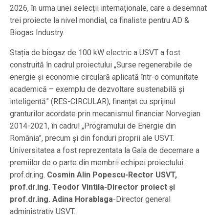
2026, în urma unei selecții internaționale, care a desemnat
trei proiecte la nivel mondial, ca finaliste pentru AD &
Biogas Industry.
Stația de biogaz de 100 kW electric a USVT a fost
construită în cadrul proiectului „Surse regenerabile de
energie și economie circulară aplicată într-o comunitate
academică – exemplu de dezvoltare sustenabilă și
inteligentă” (RES-CIRCULAR), finanțat cu sprijinul
granturilor acordate prin mecanismul financiar Norvegian
2014-2021, în cadrul „Programului de Energie din
România”, precum și din fonduri proprii ale USVT.
Universitatea a fost reprezentata la Gala de decernare a
premiilor de o parte din membrii echipei proiectului :
prof.dr.ing.
Cosmin Alin Popescu-Rector USVT,
prof.dr.ing. Teodor Vintila-Director proiect și
prof.dr.ing. Adina Horablaga
-Director general
administrativ USVT.