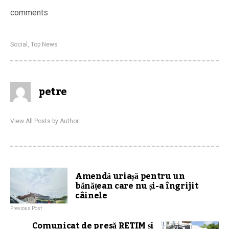
comments
Social
,
Top News
petre
View All Posts by Author
Amendă uriașă pentru un
bănățean care nu și-a îngrijit
câinele
Previous Post
Comunicat de presă RETIM și