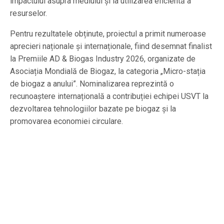
impactului asupra mediului și la utilizarea eficientă a
resurselor.
Pentru rezultatele obținute, proiectul a primit numeroase
aprecieri naționale și internaționale, fiind desemnat finalist
la Premiile AD & Biogas Industry 2026, organizate de
Asociația Mondială de Biogaz, la categoria „Micro-stația
de biogaz a anului”. Nominalizarea reprezintă o
recunoaștere internațională a contribuției echipei USVT la
dezvoltarea tehnologiilor bazate pe biogaz și la
promovarea economiei circulare.