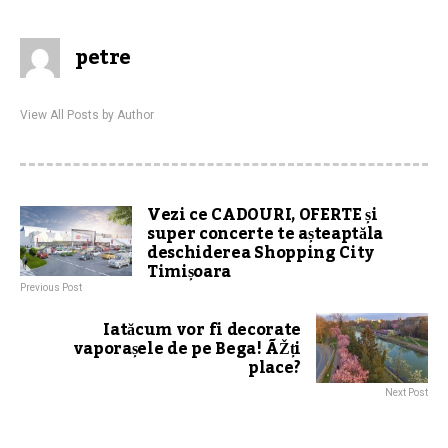
petre
View All Posts by Author
Vezi ce CADOURI, OFERTE și
super concerte te așteaptăla
deschiderea Shopping City
Timișoara
Previous Post
Iatăcum vor fi decorate
vaporașele de pe Bega! ÃŽți
place?
Next Post