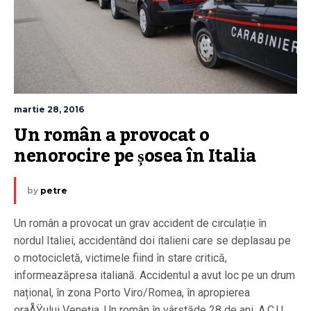
martie 28, 2016
Un român a provocat o 
nenorocire pe șosea în Italia
by
petre
Un român a provocat un grav accident de circulație în
nordul Italiei, accidentând doi italieni care se deplasau pe
o motocicletă, victimele fiind în stare critică,
informeazăpresa italiană. Accidentul a avut loc pe un drum
național, în zona Porto Viro/Romea, în apropierea
oraÅŸului Veneția. Un român în vârstăde 28 de ani, A.C.U.