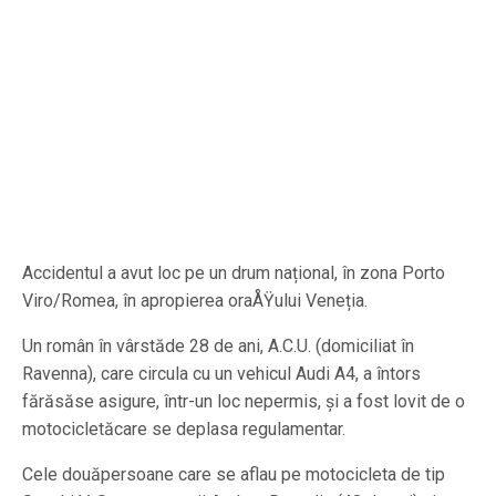
Accidentul a avut loc pe un drum național, în zona Porto
Viro/Romea, în apropierea oraÅŸului Veneția.
Un român în vârstăde 28 de ani, A.C.U. (domiciliat în
Ravenna), care circula cu un vehicul Audi A4, a întors
fărăsăse asigure, într-un loc nepermis, și a fost lovit de o
motocicletăcare se deplasa regulamentar.
Cele douăpersoane care se aflau pe motocicleta de tip