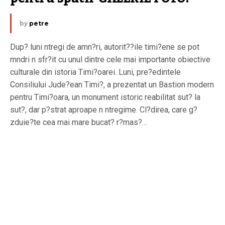
by
petre
Dup? luni ntregi de amn?ri, autorit??ile timi?ene se pot
mndri n sfr?it cu unul dintre cele mai importante obiective
culturale din istoria Timi?oarei. Luni, pre?edintele
Consiliului Jude?ean Timi?, a prezentat un Bastion modern
pentru Timi?oara, un monument istoric reabilitat sut? la
sut?, dar p?strat aproape n ntregime. Cl?direa, care g?
zduie?te cea mai mare bucat? r?mas?…