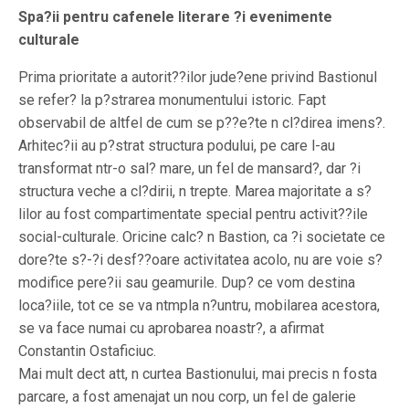
Spa?ii pentru cafenele literare ?i evenimente
culturale
Prima prioritate a autorit??ilor jude?ene privind Bastionul
se refer? la p?strarea monumentului istoric. Fapt
observabil de altfel de cum se p??e?te n cl?direa imens?.
Arhitec?ii au p?strat structura podului, pe care l-au
transformat ntr-o sal? mare, un fel de mansard?, dar ?i
structura veche a cl?dirii, n trepte. Marea majoritate a s?
lilor au fost compartimentate special pentru activit??ile
social-culturale. Oricine calc? n Bastion, ca ?i societate ce
dore?te s?-?i desf??oare activitatea acolo, nu are voie s?
modifice pere?ii sau geamurile. Dup? ce vom destina
loca?iile, tot ce se va ntmpla n?untru, mobilarea acestora,
se va face numai cu aprobarea noastr?, a afirmat
Constantin Ostaficiuc.
Mai mult dect att, n curtea Bastionului, mai precis n fosta
parcare, a fost amenajat un nou corp, un fel de galerie