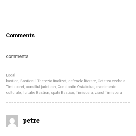
Comments
comments
Local
bastion
,
Bastionul Therezia finalizat
,
cafenele literare
,
Cetatea veche a
Timisoarei
,
consiliul judetean
,
Constantin Ostaficiuc
,
evenimente
culturale
,
licitatie Bastion
,
spatii Bastion
,
Timisoara
,
ziarul Timisoara
petre