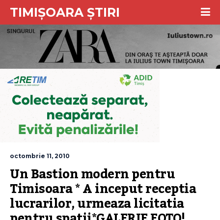
TIMIȘOARA ȘTIRI
octombrie 11, 2010
Un Bastion modern pentru 
Timisoara * A inceput receptia 
lucrarilor, urmeaza licitatia 
pentru spatii*GALERIE FOTO!