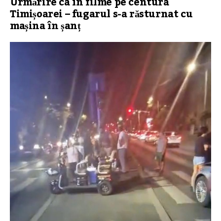
Urmărire ca în filme pe centura
Timișoarei – fugarul s-a răsturnat cu
mașina în șanț