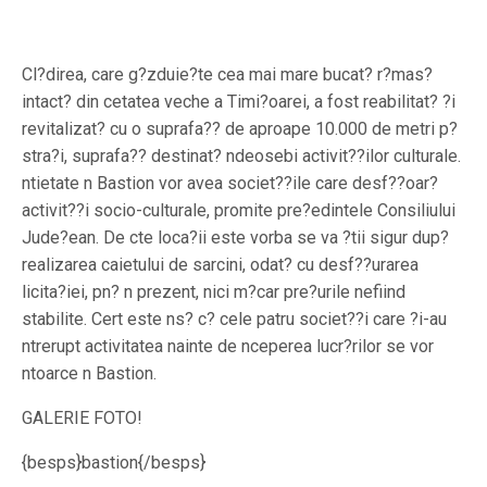
Cl?direa, care g?zduie?te cea mai mare bucat? r?mas?
intact? din cetatea veche a Timi?oarei, a fost reabilitat? ?i
revitalizat? cu o suprafa?? de aproape 10.000 de metri p?
stra?i, suprafa?? destinat? ndeosebi activit??ilor culturale.
ntietate n Bastion vor avea societ??ile care desf??oar?
activit??i socio-culturale, promite pre?edintele Consiliului
Jude?ean. De cte loca?ii este vorba se va ?tii sigur dup?
realizarea caietului de sarcini, odat? cu desf??urarea
licita?iei, pn? n prezent, nici m?car pre?urile nefiind
stabilite. Cert este ns? c? cele patru societ??i care ?i-au
ntrerupt activitatea nainte de nceperea lucr?rilor se vor
ntoarce n Bastion.
GALERIE FOTO!
{besps}bastion{/besps}