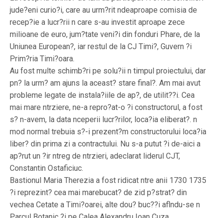
jude?eni curio?i, care au urm?rit ndeaproape comisia de
recep?ie a lucr?rii n care s-au investit aproape zece
milioane de euro, jum?tate veni?i din fonduri Phare, de la
Uniunea European?, iar restul de la CJ Timi?, Guvern ?i
Prim?ria Timi?oara.
Au fost multe schimb?ri pe solu?ii n timpul proiectului, dar
pn? la urm? am ajuns la aceast? stare final?. Am mai avut
probleme legate de instala?iile de ap?, de utilit??i. Cea
mai mare ntrziere, ne-a repro?at-o ?i constructorul, a fost
s? n-avem, la data nceperii lucr?rilor, loca?ia eliberat?. n
mod normal trebuia s?-i prezent?m constructorului loca?ia
liber? din prima zi a contractului. Nu s-a putut ?i de-aici a
ap?rut un ?ir ntreg de ntrzieri, adeclarat liderul CJT,
Constantin Ostaficiuc.
Bastionul Maria Therezia a fost ridicat ntre anii 1730 1735
?i reprezint? cea mai marebucat? de zid p?strat? din
vechea Cetate a Timi?oarei, alte dou? buc??i aflndu-se n
Parcul Botanic ?i pe Calea Alexandru Ioan Cuza.