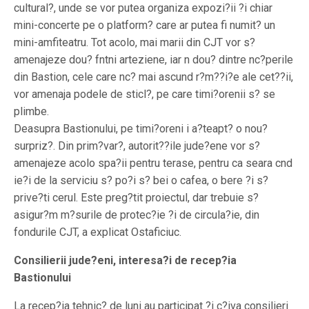
cultural?, unde se vor putea organiza expozi?ii ?i chiar
mini-concerte pe o platform? care ar putea fi numit? un
mini-amfiteatru. Tot acolo, mai marii din CJT vor s?
amenajeze dou? fntni arteziene, iar n dou? dintre nc?perile
din Bastion, cele care nc? mai ascund r?m??i?e ale cet??ii,
vor amenaja podele de sticl?, pe care timi?orenii s? se
plimbe.
Deasupra Bastionului, pe timi?oreni i a?teapt? o nou?
surpriz?. Din prim?var?, autorit??ile jude?ene vor s?
amenajeze acolo spa?ii pentru terase, pentru ca seara cnd
ie?i de la serviciu s? po?i s? bei o cafea, o bere ?i s?
prive?ti cerul. Este preg?tit proiectul, dar trebuie s?
asigur?m m?surile de protec?ie ?i de circula?ie, din
fondurile CJT, a explicat Ostaficiuc.
Consilierii jude?eni, interesa?i de recep?ia
Bastionului
La recep?ia tehnic? de luni au participat ?i c?iva consilieri