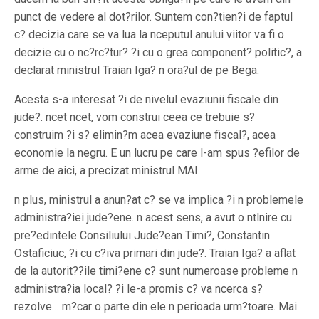
punct de vedere al dot?rilor. Suntem con?tien?i de faptul
c? decizia care se va lua la nceputul anului viitor va fi o
decizie cu o nc?rc?tur? ?i cu o grea component? politic?, a
declarat ministrul Traian Iga? n ora?ul de pe Bega.
Acesta s-a interesat ?i de nivelul evaziunii fiscale din
jude?. ncet ncet, vom construi ceea ce trebuie s?
construim ?i s? elimin?m acea evaziune fiscal?, acea
economie la negru. E un lucru pe care l-am spus ?efilor de
arme de aici, a precizat ministrul MAI.
n plus, ministrul a anun?at c? se va implica ?i n problemele
administra?iei jude?ene. n acest sens, a avut o ntlnire cu
pre?edintele Consiliului Jude?ean Timi?, Constantin
Ostaficiuc, ?i cu c?iva primari din jude?. Traian Iga? a aflat
de la autorit??ile timi?ene c? sunt numeroase probleme n
administra?ia local? ?i le-a promis c? va ncerca s?
rezolve… m?car o parte din ele n perioada urm?toare. Mai