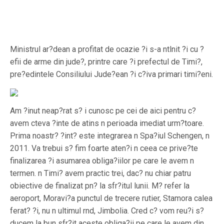
Ministrul ar?dean a profitat de ocazie ?i s-a ntlnit ?i cu ?
efii de arme din jude?, printre care ?i prefectul de Timi?,
pre?edintele Consiliului Jude?ean ?i c?iva primari timi?eni.
Am ?inut neap?rat s? i cunosc pe cei de aici pentru c?
avem cteva ?inte de atins n perioada imediat urm?toare.
Prima noastr? ?int? este integrarea n Spa?iul Schengen, n
2011. Va trebui s? fim foarte aten?i n ceea ce prive?te
finalizarea ?i asumarea obliga?iilor pe care le avem n
termen. n Timi? avem practic trei, dac? nu chiar patru
obiective de finalizat pn? la sfr?itul lunii. M? refer la
aeroport, Moravi?a punctul de trecere rutier, Stamora calea
ferat? ?i, nu n ultimul rnd, Jimbolia. Cred c? vom reu?i s?
ducem la bun sfr?it aceste obliga?ii pe care le avem din