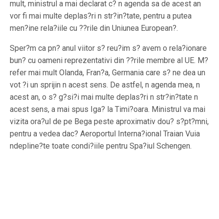
mult, ministrul a mai declarat c? n agenda sa de acest an
vor fi mai multe deplas?ri n str?in?tate, pentru a putea
men?ine rela?iile cu ??rile din Uniunea European?.
Sper?m ca pn? anul viitor s? reu?im s? avem o rela?ionare
bun? cu oameni reprezentativi din ??rile membre al UE. M?
refer mai mult Olanda, Fran?a, Germania care s? ne dea un
vot ?i un sprijin n acest sens. De astfel, n agenda mea, n
acest an, o s? g?si?i mai multe deplas?ri n str?in?tate n
acest sens, a mai spus Iga? la Timi?oara. Ministrul va mai
vizita ora?ul de pe Bega peste aproximativ dou? s?pt?mni,
pentru a vedea dac? Aeroportul Interna?ional Traian Vuia
ndepline?te toate condi?iile pentru Spa?iul Schengen.