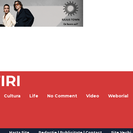
IRI
Cultura
Life
No Comment
Video
Weborial
Harta Site
Redactie | Publicitate | Contact
Site Vechi