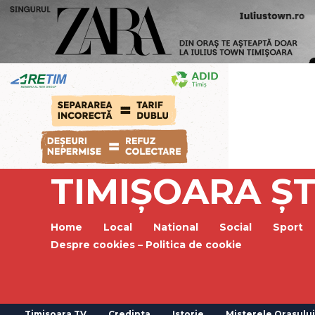
TIMIȘOARA ȘT
Home
Local
National
Social
Sport
Despre cookies – Politica de cookie
Timisoara TV
Credinta
Istorie
Misterele Orasului