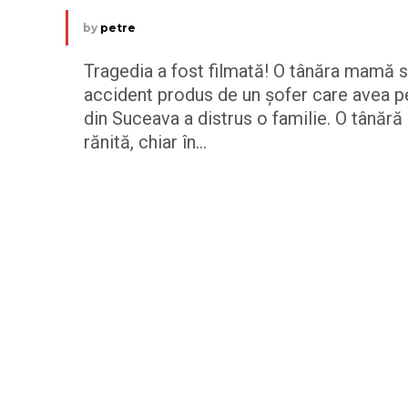
by
petre
Tragedia a fost filmată! O tânăra mamă se 
accident produs de un şofer care avea p
din Suceava a distrus o familie. O tânără 
rănită, chiar în...