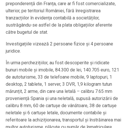
preponderență din Franța, care ar fi fost comercializate,
ulterior, pe teritoriul României, fără înregistrarea
tranzacțiilor în evidența contabilă a societăților,
sustrăgându-se astfel de la plata obligațiilor aferente
către bugetul de stat.
Investigațiile vizează 2 persoane fizice și 4 persoane
juridice.
În urma perchezițiilor, au fost descoperite și ridicate
bunuri mobile și imobile, 84.300 de lei, 140.705 euro, 121
de autoturisme, 33 de telefoane mobile, 9 laptopuri, 1
desktop, 2 tablete, 1 server, 3 DVR, 1,9 kilogram tutun
mărunțit, 2 arme, din care una letală – calibru 7.65 mm
proveniență Spania și una neletală, supusă autorizării de
calibru 8 mm, 60 de cartușe de vânătoare, 38 de cartușe
neletale și 6 cartușe letale, documente contabile și
referitoare la achiziționarea, transportul și înstrăinarea mai
multor autoturisme, plăcuțe cu număr de înmatriculare