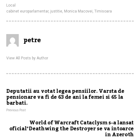
Local
cabinet europarlamentar
,
justitie
,
Monica Macovei
,
Timisoara
petre
View All Posts by Author
Deputatii au votat legea pensiilor. Varsta de
pensionare va fi de 63 de ani la femei si 65 la
barbati.
Previous Post
World of Warcraft Cataclysm s-a lansat
oficial*Deathwing the Destroyer se va intoarce
in Azeroth