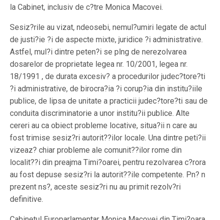
la Cabinet, inclusiv de c?tre Monica Macovei.
Sesiz?rile au vizat, ndeosebi, nemul?umiri legate de actul
de justi?ie ?i de aspecte mixte, juridice ?i administrative.
Astfel, mul?i dintre peten?i se plng de nerezolvarea
dosarelor de proprietate legea nr. 10/2001, legea nr.
18/1991 , de durata excesiv? a procedurilor judec?tore?ti
?i administrative, de birocra?ia ?i corup?ia din institu?iile
publice, de lipsa de unitate a practicii judec?tore?ti sau de
conduita discriminatorie a unor institu?ii publice. Alte
cereri au ca obiect probleme locative, situa?ii n care au
fost trimise sesiz?ri autorit??ilor locale. Una dintre peti?ii
vizeaz? chiar probleme ale comunit??ilor rome din
localit??i din preajma Timi?oarei, pentru rezolvarea c?rora
au fost depuse sesiz?ri la autorit??ile competente. Pn? n
prezent ns?, aceste sesiz?ri nu au primit rezolv?ri
definitive.
Cabinetul Europarlamentar Monica Macovei din Timi?oara