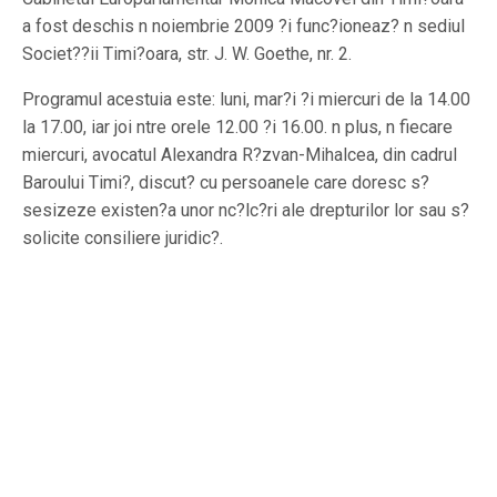
a fost deschis n noiembrie 2009 ?i func?ioneaz? n sediul
Societ??ii Timi?oara, str. J. W. Goethe, nr. 2.
Programul acestuia este: luni, mar?i ?i miercuri de la 14.00
la 17.00, iar joi ntre orele 12.00 ?i 16.00. n plus, n fiecare
miercuri, avocatul Alexandra R?zvan-Mihalcea, din cadrul
Baroului Timi?, discut? cu persoanele care doresc s?
sesizeze existen?a unor nc?lc?ri ale drepturilor lor sau s?
solicite consiliere juridic?.