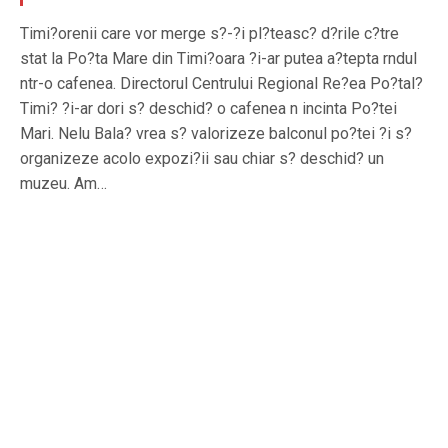
Timi?orenii care vor merge s?-?i pl?teasc? d?rile c?tre
stat la Po?ta Mare din Timi?oara ?i-ar putea a?tepta rndul
ntr-o cafenea. Directorul Centrului Regional Re?ea Po?tal?
Timi? ?i-ar dori s? deschid? o cafenea n incinta Po?tei
Mari. Nelu Bala? vrea s? valorizeze balconul po?tei ?i s?
organizeze acolo expozi?ii sau chiar s? deschid? un
muzeu. Am…