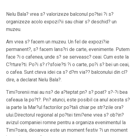
Nelu Bala? vrea s? valorizeze balconul po?tei ?i s?
organizeze acolo expozi?ii sau chiar s? deschid? un
muzeu.
Am vrea s? facem un muzeu. Un fel de expozi?ie
permanent?, s? facem lans?ri de carte, evenimente. Putem
face ?i o cafenea, unde s? se serveasc? ceai. Cum este la
C?rture?ti. Po?i s? r?sfoie?ti ?i o carte, po?i s? bei un ceai,
o cafea. Sunt cteva idei ca s? d?m via?? balconului din cl?
dire, a declarat Nelu Bala?.
Timi?orenii mai au ns? de a?teptat pn? s? poat? s?-?i bea
cafeaua la po?t?. Pn? atunci, este posibil ca anul acesta s?
ia parte la Mar?ul factorilor po?tali chiar pe str?zile ora?
ului.Directorul regional al po?tei timi?ene vrea s? ob?in?
avizul companiei romne pentru a organiza evenimentul la
Timi?oara, deoarece este un moment festiv ?i un moment