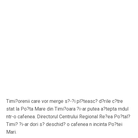
Timi?orenii care vor merge s?-?i pl?teasc? d?rile c?tre
stat la Po?ta Mare din Timi?oara ?i-ar putea a?tepta rndul
ntr-o cafenea. Directorul Centrului Regional Re?ea Po?tal?
Timi? ?i-ar dori s? deschid? o cafenea n incinta Po?tei
Mari.