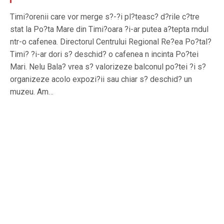
Timi?orenii care vor merge s?-?i pl?teasc? d?rile c?tre
stat la Po?ta Mare din Timi?oara ?i-ar putea a?tepta rndul
ntr-o cafenea. Directorul Centrului Regional Re?ea Po?tal?
Timi? ?i-ar dori s? deschid? o cafenea n incinta Po?tei
Mari. Nelu Bala? vrea s? valorizeze balconul po?tei ?i s?
organizeze acolo expozi?ii sau chiar s? deschid? un
muzeu. Am…