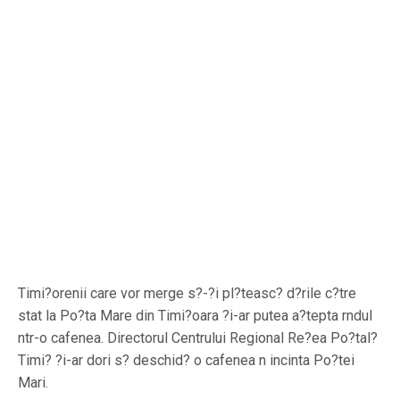
Timi?orenii care vor merge s?-?i pl?teasc? d?rile c?tre
stat la Po?ta Mare din Timi?oara ?i-ar putea a?tepta rndul
ntr-o cafenea. Directorul Centrului Regional Re?ea Po?tal?
Timi? ?i-ar dori s? deschid? o cafenea n incinta Po?tei
Mari.