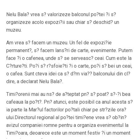
Nelu Bala? vrea s? valorizeze balconul po?tei ?i s?
organizeze acolo expozi?ii sau chiar s? deschid? un
muzeu.
Am vrea s? facem un muzeu. Un fel de expozi?ie
permanent?, s? facem lans?ri de carte, evenimente. Putem
face ?i o cafenea, unde s? se serveasc? ceai. Cum este la
C?rture?ti. Po?i s? r?sfoie?ti ?i o carte, po?i s? bei un ceai,
o cafea. Sunt cteva idei ca s? d?m via?? balconului din cl?
dire, a declarat Nelu Bala?.
Timi?orenii mai au ns? de a?teptat pn? s? poat? s?-?i bea
cafeaua la po?t?. Pn? atunci, este posibil ca anul acesta s?
ia parte la Mar?ul factorilor po?tali chiar pe str?zile ora?
ului.Directorul regional al po?tei timi?ene vrea s? ob?in?
avizul companiei romne pentru a organiza evenimentul la
Timi?oara, deoarece este un moment festiv ?i un moment