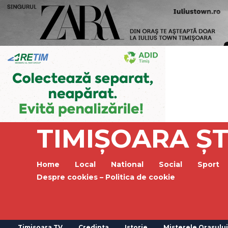
TIMIȘOARA ȘT
Home
Local
National
Social
Sport
Despre cookies – Politica de cookie
Timisoara TV
Credinta
Istorie
Misterele Orasului