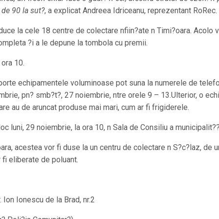
 de 90 la sut?
, a explicat Andreea Idriceanu, reprezentant RoRec.
uce la cele 18 centre de colectare nfiin?ate n Timi?oara. Acolo vo
 completa ?i a le depune la tombola cu premii.
ora 10.
sporte echipamentele voluminoase pot suna la numerele de telef
brie, pn? smb?t?, 27 noiembrie, ntre orele 9 – 13.Ulterior, o ech
e au de aruncat produse mai mari, cum ar fi frigiderele.
oc luni, 29 noiembrie, la ora 10, n Sala de Consiliu a municipalit??i
?oara, acestea vor fi duse la un centru de colectare n S?c?laz, de 
 fi eliberate de poluant.
. Ion Ionescu de la Brad, nr.2