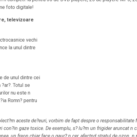
e foto digitale!
ere, televizoare
ectrocasnice vechi
nce la unul dintre
e de unul dintre cei
 ?ar?. Totul se
rilor nu este n
ia?ia Romn? pentru
lect?m aceste de?euri, vorbim de fapt despre o responsabilitate 
i con?in gaze toxice. De exemplu, s? lu?m un frigider aruncat n 
nea, un freon chiar face o gaur? n cer, afectnd stratul de ozon. n 