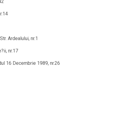
42
r.14
tr. Ardealului, nr.1
ii, nr.17
dul 16 Decembrie 1989, nr.26