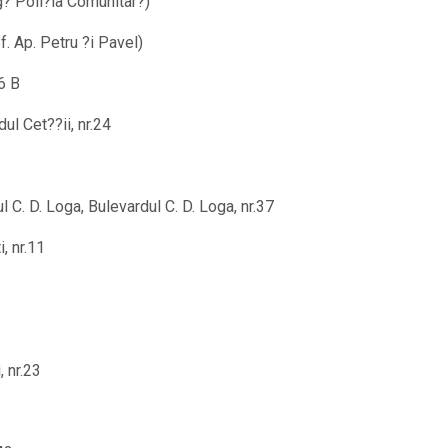
g? Poli?ia Comunitar?)
f. Ap. Petru ?i Pavel)
6 B
ul Cet??ii, nr.24
 C. D. Loga, Bulevardul C. D. Loga, nr.37
, nr.11
, nr.23