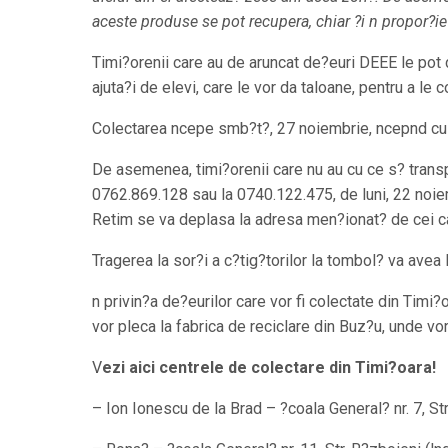
aceste produse se pot recupera, chiar ?i n propor?ie
Timi?orenii care au de aruncat de?euri DEEE le pot d
ajuta?i de elevi, care le vor da taloane, pentru a le
Colectarea ncepe smb?t?, 27 noiembrie, ncepnd cu 
De asemenea, timi?orenii care nu au cu ce s? tran
0762.869.128 sau la 0740.122.475, de luni, 22 noiem
Retim se va deplasa la adresa men?ionat? de cei car
Tragerea la sor?i a c?tig?torilor la tombol? va avea l
n privin?a de?eurilor care vor fi colectate din Timi
vor pleca la fabrica de reciclare din Buz?u, unde vor
V
ezi aici centrele de colectare din Timi?oara!
–
Ion Ionescu de la Brad – ?coala General? nr. 7, Str