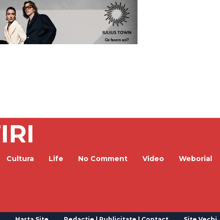
IRI
Cultura
Life
No Comment
Video
Weborial
Harta Site
Redactie | Publicitate | Contact
Site Vechi