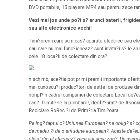
DVD portabile, 15 playere MP4 sau pentru zece ram
Vezi mai jos unde po?i s? arunci baterii, frigid
sau alte electronice vechi!
Timi?orenii care au n cas? aparate electrice sau el
sau care nu mai func?ioneaz? sunt invita?i s? le aru
cele 18 loca?ii de colectare din ora?.
n schimb, ace?tia pot primi premii importante oferit
mai cunoscu?i produc?tori de astfel de produse din
ntmpl? n cadrul campaniei de colectare Locul de?eu
cas?. Trimite-le la plimbare!, desf??urat? de Asoc
Reciclare RoRec ?i de Prim?ria Timi?oara.
Pe lng? faptul c? Uniunea European? ne oblig? s? co
de mediu ?i de o atitudine european?. Aceste de?eur
uleiul din el afecteaz? zece ani acea zon?. De aseme