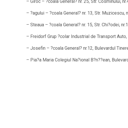
–
Giroc – ?coala General? nr. 25, Str. Cosminului, nr.
–
?agului – ?coala General? nr. 13, Str. Muzicescu, n
–
Steaua – ?coala General? nr. 15, Str. Chi?odei, nr.1
–
Freidorf Grup ?colar Industrial de Transport Auto, S
–
Josefin – ?coala General? nr.12, Bulevardul Tinere?
–
Pia?a Maria Colegiul Na?ional B?n??ean, Bulevar