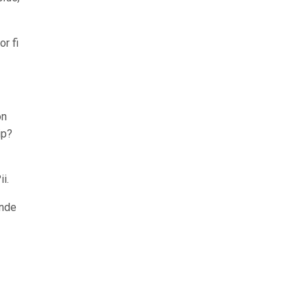
r fi
on
ip?
i.
unde