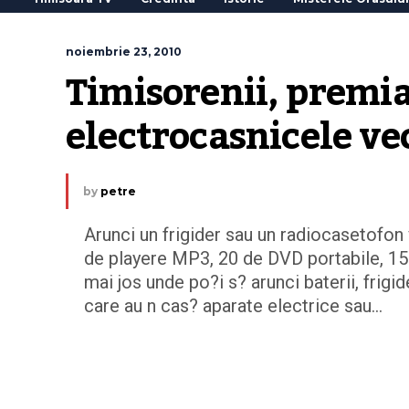
noiembrie 23, 2010
Timisorenii, premiat
electrocasnicele ve
by
petre
Arunci un frigider sau un radiocasetofon 
de playere MP3, 20 de DVD portabile, 15
mai jos unde po?i s? arunci baterii, frigi
care au n cas? aparate electrice sau…