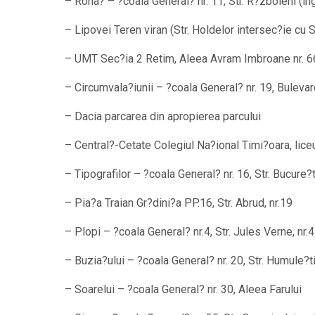
–
Rona? – ?coala General? nr. 11, Str. R?zboieni (ln
–
Lipovei Teren viran (Str. Holdelor intersec?ie cu S
–
UMT Sec?ia 2 Retim, Aleea Avram Imbroane nr. 6
–
Circumvala?iunii – ?coala General? nr. 19, Bulevard
–
Dacia parcarea din apropierea parcului
–
Central?-Cetate Colegiul Na?ional Timi?oara, liceul
–
Tipografilor – ?coala General? nr. 16, Str. Bucure?ti
–
Pia?a Traian Gr?dini?a PP.16, Str. Abrud, nr.19
–
Plopi – ?coala General? nr.4, Str. Jules Verne, nr.4
–
Buzia?ului – ?coala General? nr. 20, Str. Humule?ti
–
Soarelui – ?coala General? nr. 30, Aleea Farului