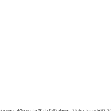
ntri n competi?ia pentru 30 de DVD playere, 25 de playere MP3, 2