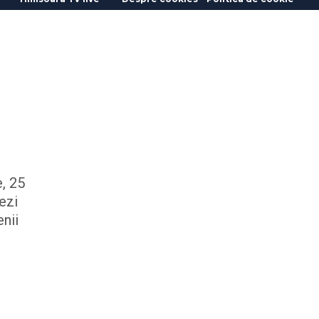
e, 25
ezi
enii